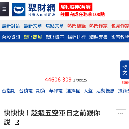
犀利股神8月賽
註冊完成任務拿100點
最新討論
最新文章
焦點文章
熱門標籤
熱門作家
包月作
台股資訊
聚財商城
聚財講座
暢銷排行
精裝套書
影音教
發
文
44606
309
17:09:25
換稿費
台指期
台積電
期貨
華邦電
選擇權
大盤
活動優惠
技術
快快快！趁週五空軍日之前跟你
說