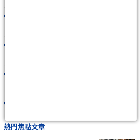
大盤下跌２００點 夜盤又正在跌 反
彈要結束了？
2026/08/06 16:16:04
千點大K棒出來以後 接下來會發生什麼
事情
2026/08/05 20:19:47
成交量放大卻收平盤附近 就快要逼出
一根大長K了
2026/08/04 18:07:41
加權指數開低走高收紅K 安全了沒事
了？
2026/08/03 14:32:52
熱門焦點文章