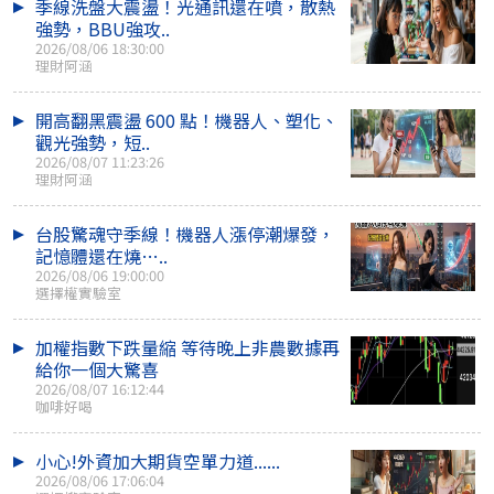
季線洗盤大震盪！光通訊還在噴，散熱
強勢，BBU強攻..
2026/08/06 18:30:00
理財阿涵
開高翻黑震盪 600 點！機器人、塑化、
觀光強勢，短..
2026/08/07 11:23:26
理財阿涵
台股驚魂守季線！機器人漲停潮爆發，
記憶體還在燒…..
2026/08/06 19:00:00
選擇權實驗室
加權指數下跌量縮 等待晚上非農數據再
給你一個大驚喜
2026/08/07 16:12:44
咖啡好喝
小心!外資加大期貨空單力道......
2026/08/06 17:06:04