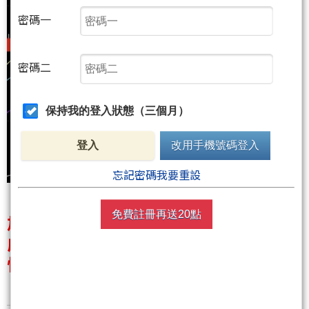
密碼一
密碼二
保持我的登入狀態（三個月）
登入
改用手機號碼登入
忘記密碼我要重設
免費註冊再送20點
加權指數下跌７８１點收４５６６７
成交量縮小到１．２兆
快快快！趁週五空軍日之前跟你說