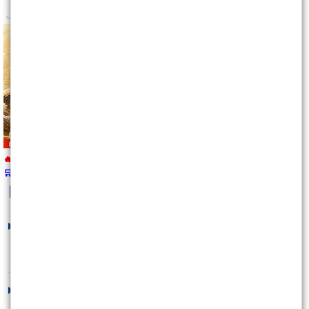
🔥 報名即將截止
🛒
https://wearn.tw/m/10492
kobepenny
最新文章
下週搶先看~可以賺多遠?
2026/08/08 13:48:36
不要再拿過去的思維來操作現在的市
場,否則很容易被..