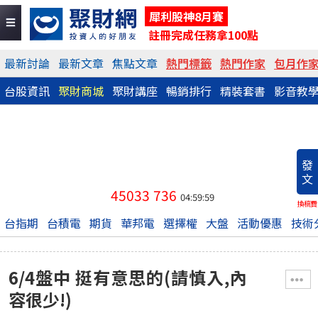
犀利股神8月賽
註冊完成任務拿100點
最新討論
最新文章
焦點文章
熱門標籤
熱門作家
包月作
台股資訊
聚財商城
聚財講座
暢銷排行
精裝套書
影音教
發
文
45033
736
04:59:59
換稿費
台指期
台積電
期貨
華邦電
選擇權
大盤
活動優惠
技術
6/4盤中 挺有意思的(請慎入,內
容很少!)