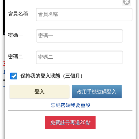
會員名稱
密碼一
密碼二
支持請按:支持請按:
http://www.wearn.com/fans/?
16975
保持我的登入狀態（三個月）
========================
The Answer 答案(限量精裝書)
登入
改用手機號碼登入
忘記密碼我要重設
免費註冊再送20點