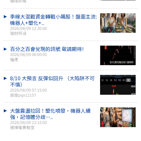
咖啡好喝
季線大混戰資金轉戰小飆股！盤面主流:
機器人+塑化+..
2026/08/09 12:30:00
理財阿涵
百分之百會兌現的訊號 敬請期待!
2026/08/09 06:00:00
福佬
8/10 大預言 反彈似回升 （大陷阱不可
不慎）
2026/08/09 07:15:00
皮皮pipi12157
大盤震盪拉回！塑化噴發，機器人續
強，記憶體分歧…..
2026/08/09 12:15:00
選擇權實驗室