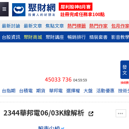
犀利股神8月賽
註冊完成任務拿100點
最新討論
最新文章
焦點文章
熱門標籤
熱門作家
包月作
台股資訊
聚財商城
聚財講座
暢銷排行
精裝套書
影音教
發
文
45033
736
04:59:59
換稿費
台指期
台積電
期貨
華邦電
選擇權
大盤
活動優惠
技術
2344華邦電06/03K線解析
股市少校