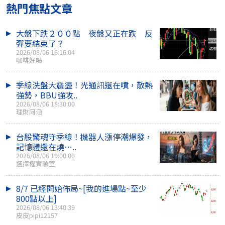
熱門焦點文章
大盤下跌２００點 夜盤又正在跌 反
彈要結束了？
2026/08/06 16:16:04
咖啡好喝
季線洗盤大震盪！光通訊還在噴，散熱
強勢，BBU強攻..
2026/08/06 18:30:00
理財阿涵
台股驚魂守季線！機器人漲停潮爆發，
記憶體還在燒…..
2026/08/06 19:00:00
選擇權實驗室
8/7 已經開始佈局~[我的進場點~至少
800點以上]
2026/08/06 13:40:39
皮皮pipi12157