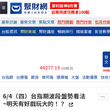
犀利股神8月賽
註冊完成任務拿100點
最新討論
最新文章
焦點文章
熱門標籤
熱門作家
包月作
台股資訊
聚財商城
聚財講座
暢銷排行
精裝套書
影音教
發
文
44277
19
13:09:25
換稿費
台指期
台積電
期貨
華邦電
選擇權
大盤
活動優惠
技術
6/4（四）台指期波段盤勢看法
~明天有好戲玩大的！？