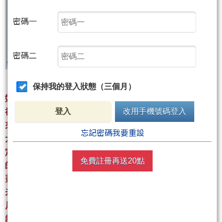
密碼一
密碼二
保持我的登入狀態（三個月）
如圖，5/21(四)出現多頭轉折後一路上漲，5/27(三)
初步目標45000已達成，接下來第二目標在哪裡？未
登入
改用手機號碼登入
來應該如何操作才能獲取最大利益？明天有好戲將玩
忘記密碼我要重設
大的？參透為何必能迎接任何~眼界決定境界，格局決
定結局，贏家的關鍵只在於自己知道別人所不知道
免費註冊再送20點
的，想提昇獲利就千萬不要省學費這種小錢！以下就
畫一張簡單明白的圖給大家看…希望能幫大家掌握到
未來的每段大行情，我幾乎每天都有發表文章，每個
月至少寫20篇以上，如果你想持續追蹤我的看法，建
議包月最划算，8篇文章就回本，等於12篇以上都是