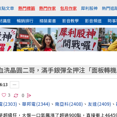
焦點文章
熱門標籤
熱門作家
包月作家
犀利股神
熱門追
財講座
暢銷排行
精裝套書
影音教學
影音頻道
時事
血洗晶圓二哥，滿手銀彈全押注「面板轉機股
6:13
0
電
(2303)
、
華邦電
(2344)
、
南亞科
(2408)
、
友達
(2409)
、
是超級狂，大盤一口氣飆漲了超過900點，直接衝上464