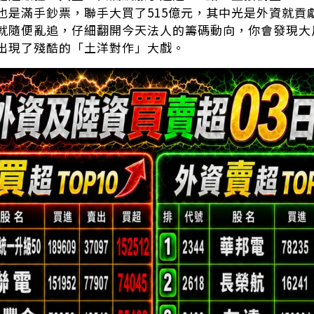
也是滿手鈔票，聯手大買了515億元，其中光是外資就貢獻
就隨便亂追，仔細翻開今天法人的籌碼動向，你會發現大
出現了殘酷的「土洋對作」大戲。