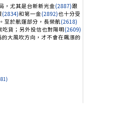
局，尤其是台新新光金
(2887)
跟
銀
(2834)
和第一金
(2892)
也十分受
。至於航運部分，長榮航
(2618)
默吃貨；另外投信也對陽明
(2609)
碼的大風吹方向，才不會在飆漲的
481)
作者上一篇
作者下一篇