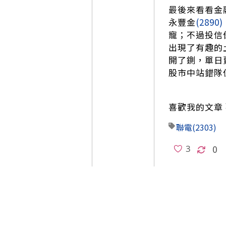
最後來看看金
永豐金
(2890)
寵；不過投信
出現了有趣的
開了鍘，單日
股市中站錯隊
喜歡我的文章 
聯電
(2303)
0
本文章只有一頁。