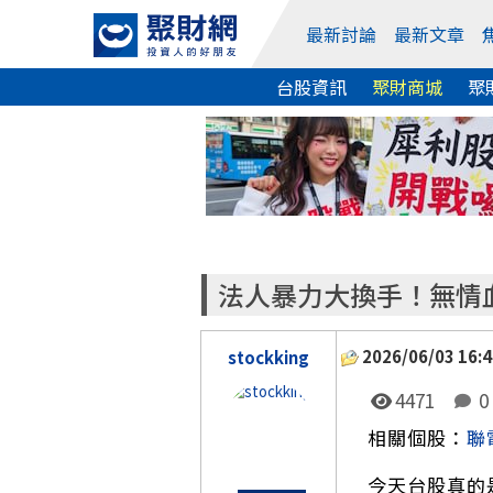
最新討論
最新文章
台股資訊
聚財商城
聚
法人暴力大換手！無情
2026/06/03 16:4
stockking
4471
0
相關個股：
聯
今天台股真的