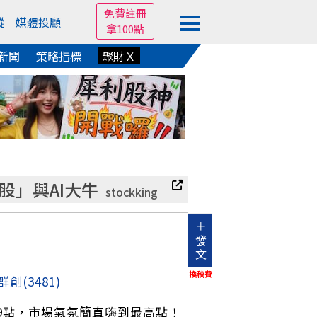
免費註冊
蹤
媒體投顧
拿100點
新聞
策略指標
聚財Ｘ
」與AI大牛
stockking
＋
發
文
換稿費
群創
(3481)
59點，市場氣氛簡直嗨到最高點！