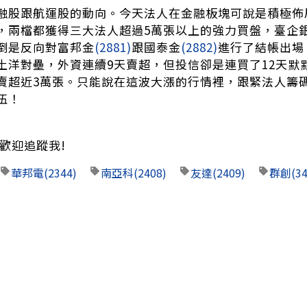
融股跟航運股的動向。今天法人在金融板塊可說是積極佈
，兩檔都獲得三大法人超過5萬張以上的強力買盤，臺企
倒是反向對富邦金
(2881)
跟國泰金
(2882)
進行了結帳出場
土洋對壘，外資連續9天賣超，但投信卻是連買了12天默
賣超近3萬張。只能說在這波大漲的行情裡，跟緊法人籌
伍！
歡迎追蹤我!
華邦電
(2344)
南亞科
(2408)
友達
(2409)
群創
(3