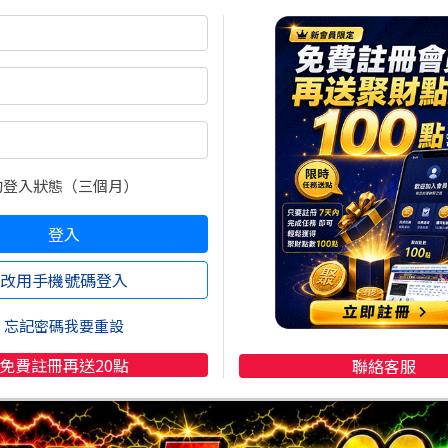
https://stock.wearn.com/a50.asp
誰成了法人眼中的無情拋售區。最慘的苦主絕對是聯電
(2
信簡直是毫不留情地大逃殺，一天就瘋狂倒貨超過14萬
進場低接了7萬多張，依然擋不住三大法人整體狂賣6萬
的登入狀態（三個月）
是華邦電
(2344)
，外資今天翻臉跟翻書一樣快，單日狂砍
。而記憶體大廠南亞科
(2408)
也難逃魔掌，終止了連日買
登入
丟棄，就有人被捧在手心上爆買。今天最戲劇性的絕對是
改用手機號碼登入
被大賣，今天立刻變身萬人迷，三大法人反手強力回補超
9)
就沒這麼幸運，三大法人今天倒貨近3萬張。而在當紅的
忘記密碼我要重設
持續大買老大哥鴻海
(2317)
超過2萬8千張，投信則是對廣
免費註冊再送20點
聯絡客服
今天又買了3萬多張，真的是用真金白銀在力挺AI大牛。