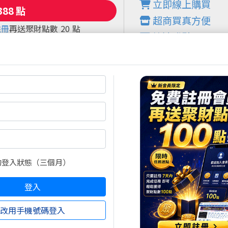
立即線上購買
超商買真方便
註冊
再送聚財點數
20
點
快速購點
限定！點數加贈2%！
( 刷卡、Line Pay、Apple
Pay、Google Pay )
的登入狀態（三個月）
登入
改用手機號碼登入