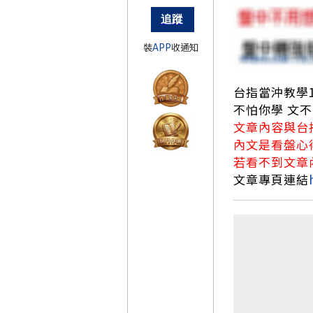
裝
APP
收通知
台指當沖教學1
不怕你學 文
文章內容與台指
內文是看盤心得
若看不到文章
文章專頁連結