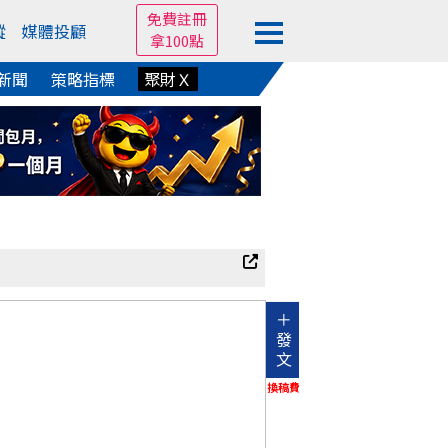
免費註冊
蹤
媒體投顧
拿100點
新聞
策略指標
聚財Ｘ
＋
發
文
換稿費