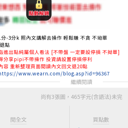
分-3分k 照內文講解去操作 輕鬆賺 不貪 不坳單
不退點
進出點純屬個人看法 [不帶盤 一定要設停損 不拗單]
分享pipi不帶操作 投資請設置停損停利
內容 重新整理頁面閱讀內文回文退20點
https://www.wearn.com/blog.asp?id=96367
尚有3張圖，465字元(含語法)未完
閱全文
買點數