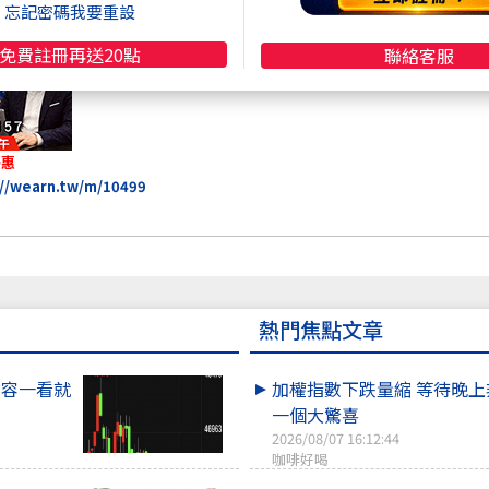
忘記密碼我要重設
免費註冊再送20點
聯絡客服
優惠
://wearn.tw/m/10499
熱門焦點文章
內容一看就
加權指數下跌量縮 等待晚
一個大驚喜
2026/08/07 16:12:44
咖啡好喝