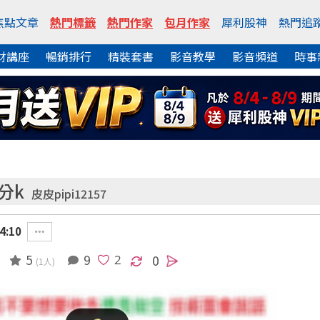
焦點文章
熱門標籤
熱門作家
包月作家
犀利股神
熱門追
財講座
暢銷排行
精裝套書
影音教學
影音頻道
時事
分k
皮皮pipi12157
4:10
5
9
0
(1人)