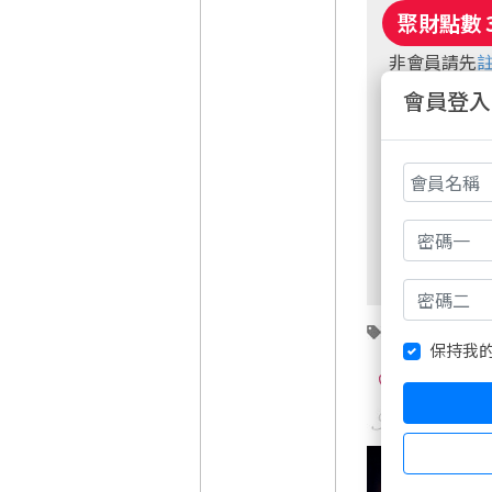
非會員請先
週五盤後六日
會員登入
台指期
保持我
0