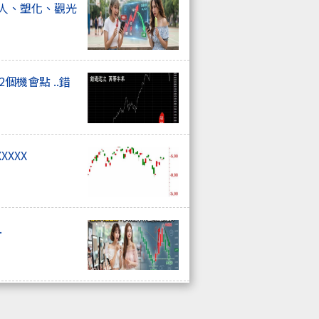
器人、塑化、觀光
個機會點 ..錯
XXXX
.