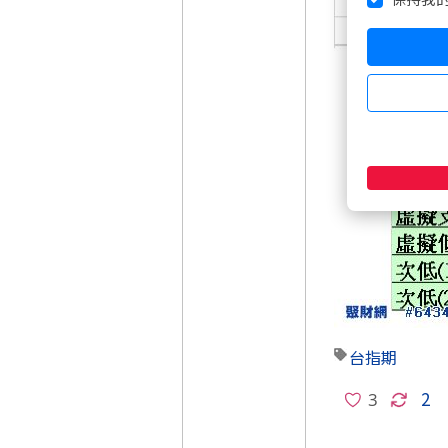
台指期
2