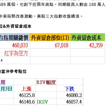
89 萬個，也創下近兩年高點。同期裁員人數由 188 萬人
中東局勢改善激勵，美股三大指數收盤續漲。
位&外資留倉成本
約當沖參考點位