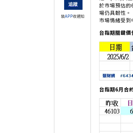
於市場預估的6
場仍具韌性。
裝
APP
收通知
市場情緒受到
台指期關鍵價
台指期6月合