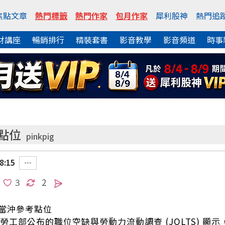
焦點文章
熱門標籤
熱門作家
包月作家
犀利股神
熱門追
財講座
暢銷排行
精裝套書
影音教學
影音頻道
時事
點位
pinkpig
8:15
2
日當沖參考點位
國勞工部公布的職位空缺與勞動力流動調查 (JOLTS) 顯示