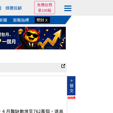
免費註冊
蹤
媒體投顧
拿100點
新聞
策略指標
聚財Ｘ
＋
發
文
換稿費
，4 月職缺數增至762萬個，遠高