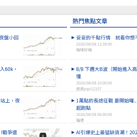
熱門焦點文章
天!夜盤小回
妥妥的千點行情 就看你想
2026/08/08 12:39:00
咖啡好喝
進入60k，
8/8 下週大B波（開始進入
懂
2026/08/08 10:00:00
皮皮pipi12157
昨天站上，夜
1萬點的長途征戰 要開始囉.
起跑點
2026/08/08 06:00:00
福佬
個月!戰爭還
AI引爆史上最猛缺貨潮！20