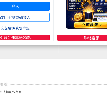
超商買真方便
註冊
再送聚財點數
20
點
登入
快速購點
限定！點數加贈2%！
( 刷卡、Line Pay、Apple
改用手機號碼登入
Pay、Google Pay )
忘記密碼我要重設
免費註冊再送20點
聯絡客服
! 支持創作有價