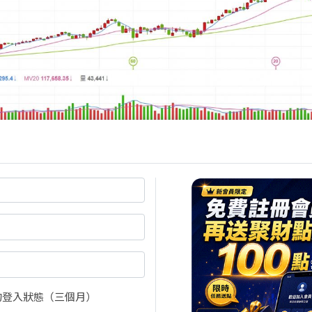
尚有1張圖，416字元(含語法)未完
閱全文
買點數
立即線上購買
的登入狀態（三個月）