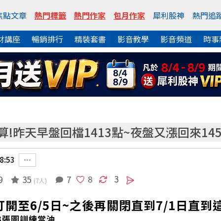
焦點文章
熱門標籤
熱門作家
包月作家
犀利股神
熱門追
財講座
暢銷排行
精裝套書
影音教學
影音頻道
時事
今天結算!昨天早盤回檔1413點~夜盤又漲回來14
8:53
3
9
35
7
(7人)
開至6/5日~之後再關閉直到7/1日直到
3張圖訓練當沖