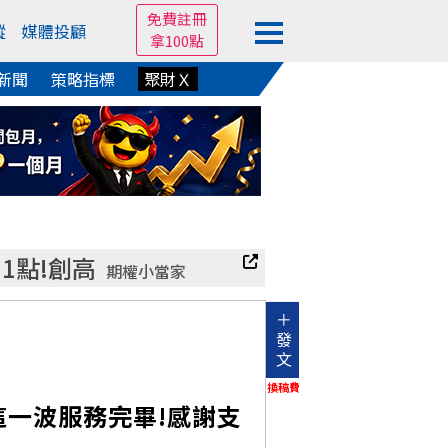
免費註冊
蹤
媒體投顧
拿100點
新聞
策略指標
聚財Ｘ
51點!創高
期權小當家
＋
發
文
換稿費
這一波服務完畢!感謝支