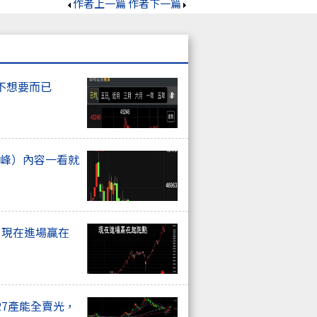
作者上一篇
作者下一篇
不想要而已
高峰）內容一看就
. 現在進場贏在
27產能全賣光，