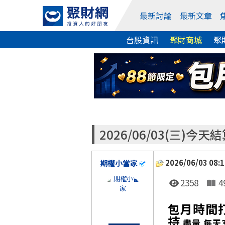
最新討論
最新文章
台股資訊
聚財商城
聚
2026/06/03(三)
2026/06/03 08:1
期權小當家
2358
4
包月時間打
持
盡量 每天