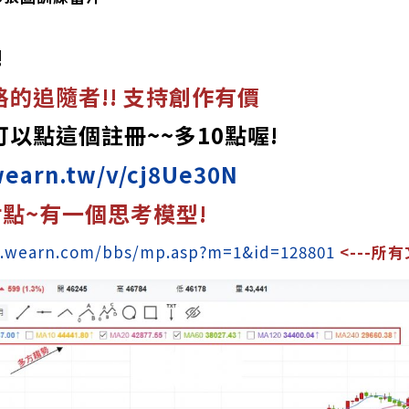
!
的追隨者!! 支持創作有價
以點這個註冊~~多10點喔!
wearn.tw/v/cj8Ue30N
聚財點~有一個思考模型!
w.wearn.com/bbs/mp.asp?m=1&id=128801
<---所