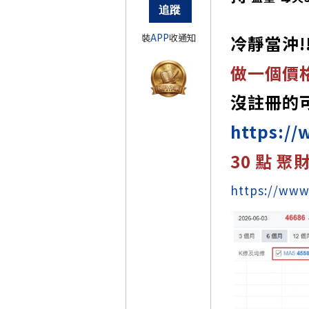
裝
APP
收通知
冷靜當沖!
做一個價格
沒註冊的可
https://
30 點 
https://ww