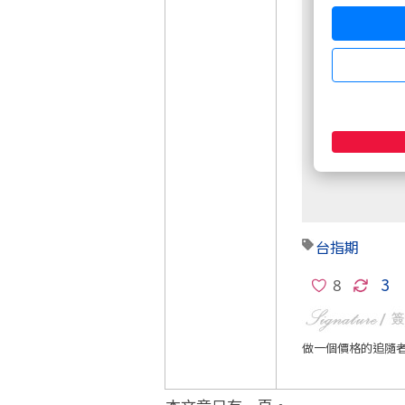
非會員請先
週五盤後六日
台指期
3
做一個價格的追隨者!