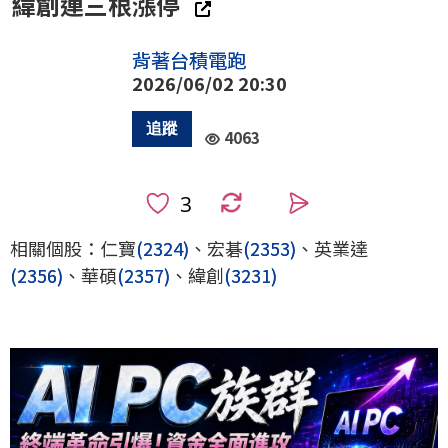
緯創連三根漲停
背著台積電跑
2026/06/02 20:30
4063
0
相關個股：仁寶
(2324)
、宏碁
(2353)
、英業達
(2356)
、華碩
(2357)
、緯創
(3231)