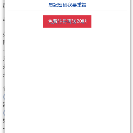
忘記密碼我要重設
度。
老黃一句話的威力：資服股的五燈獎傳奇
免費註冊再送20點
如果你覺得硬體股漲停很精彩，那資服股今天的表現
簡直可以用「神蹟」來形容。老黃在演講中隨口提了
一個「代理式 AI (AI Agent)」的概念，說未來的 AI 不
只會回答問題，還會主動幫你執行任務。這句話就像
是給了沈寂已久的資服族群喝了一大罐蠻牛，盤中直
接演出「五燈獎」集體漲停的奇觀。
包括
精誠
(6214)
、
華經
(2468)
、
大綜
(3147)
、
驊宏資
(6148)
以及
訊達
(6140)
，這些過去在角落畫圈圈的股
票，今天全部變成投機資金的寵兒。特別是
精誠
(6214)
，直接跳空漲停，連給你思考的機會都不給。
這類股票的特點就是「低位階、低股價、高彈性」，
一旦題材對了，噴起來的速度絕對讓你懷疑人生。