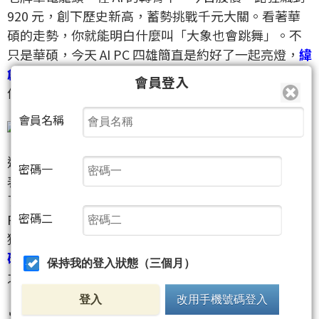
920 元，創下歷史新高，蓄勢挑戰千元大關。看著華
碩的走勢，你就能明白什麼叫「大象也會跳舞」。不
只是華碩，今天 AI PC 四雄簡直是約好了一起亮燈，
緯
創
(3231)
、
仁寶
(2324)
以及
宏碁
(2353)
全部強攻漲
會員登入
停。
會員名稱
這背後的邏輯非常專業且直接：輝達執行長黃仁勳發
密碼一
表了全新的處理器，將 AI 運算從遙遠的雲端直接拉到
了我們的桌面。這意味著未來每一台電腦都要換成 AI
密碼二
PC，這種實質的換機潮，讓市場對這幾家代工大廠的
獲利預期直接翻轉。外資從 5 月初就開始偏多操作
華
碩
(2357)
，這種連續性的買盤，正是推升股價向千金
保持我的登入狀態（三個月）
之路邁進的最強燃料。
登入
改用手機號碼登入
🔥
當大象開始跳街舞，市場就沒有不可能的噴發高