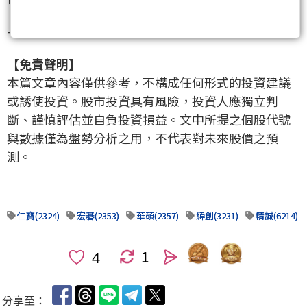
---
【免責聲明】
本篇文章內容僅供參考，不構成任何形式的投資建議
或誘使投資。股市投資具有風險，投資人應獨立判
斷、謹慎評估並自負投資損益。文中所提之個股代號
與數據僅為盤勢分析之用，不代表對未來股價之預
測。
仁寶(2324)
宏碁(2353)
華碩(2357)
緯創(3231)
精誠(6214)
1
人
分享至：