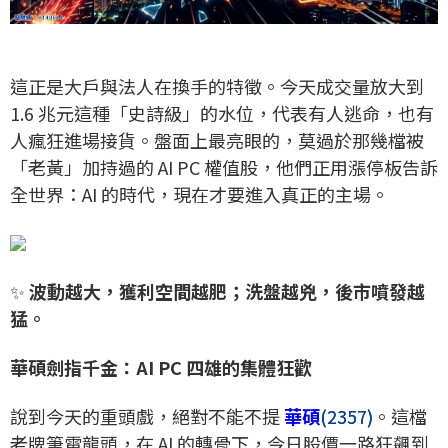
這正是大戶與法人在換手的特徵。今天成交量放大到
1.6 兆元這種「史詩級」的水位，代表有人逃命，也有
人瘋狂進場接貨。盤面上最亮眼的，莫過於那幾檔被
「老黃」加持過的 AI PC 權值股，他們正用漲停板告訴
全世界：AI 的時代，現在才要進入真正的主場。
✨
波動越大，獲利空間越肥；洗盤越兇，後市噴發越
猛。
華碩劍指千金：AI PC 四雄的集體狂歡
說到今天的重頭戲，絕對不能不提
華碩
(2357)
。這檔
老牌筆電龍頭，在 AI 的轉骨下，今日股價一路狂飆到