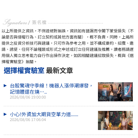
以上所提供之資訊，不保證絕對無誤，資訊如有錯漏而令閣下蒙受損失（不
論是否與侵權行為、訂立契約或其他方面有關），概不負責。同時，上揭所
提供之投資分析技巧與建議，只可作為參考之用，並不構成要約、招攬、邀
請、誘使、任何不論種類或形式之申述或訂立任何建議及推薦，讀者務請運
用個人獨立思考能力自行作出操作決定，如因相關建議招致損失，概與《選
擇權實驗室》無關。
選擇權實驗室
最新文章
台股驚魂守季線！機器人漲停潮爆發，
記憶體還在燒…..
2026/08/06 19:00:00
小心!外資加大期貨空單力道......
2026/08/06 17:06:04