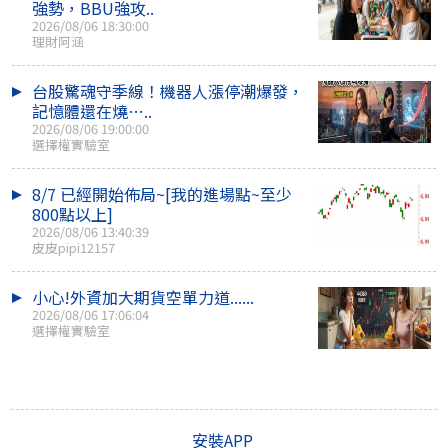
強勢，BBU強攻..
2026/08/06 18:30:00
理財阿涵
台股驚魂守季線！機器人漲停潮爆發，
記憶體還在燒…..
2026/08/06 19:00:00
選擇權實驗室
8/7 已經開始佈局~[我的進場點~至少
800點以上]
2026/08/06 13:40:39
皮皮pipi12157
小心!外資加大期貨空單力道......
2026/08/06 17:06:04
選擇權實驗室
安裝APP