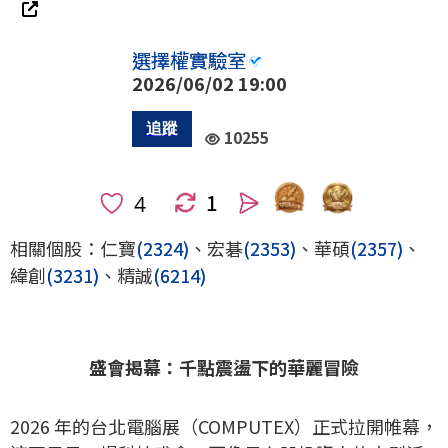
選擇權實驗室
2026/06/02 19:00
10255
1
人
相關個股：仁寶
(2324)
、宏碁
(2353)
、華碩
(2357)
、
緯創
(3231)
、精誠
(6214)
盛會揭幕：千點震盪下的華麗冒險
2026 年的台北電腦展（COMPUTEX）正式拉開帷幕，