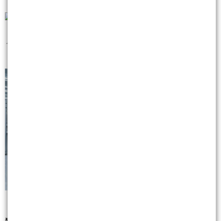
📌
在 AI 的世界裡，黃仁勳的嘴就是選股最強的羅盤。