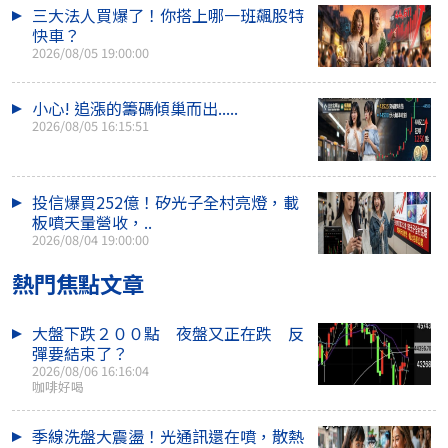
三大法人買爆了！你搭上哪一班飆股特
快車？
2026/08/05 19:00:00
小心! 追漲的籌碼傾巢而出.....
2026/08/05 16:15:51
投信爆買252億！矽光子全村亮燈，載
板噴天量營收，..
2026/08/04 19:00:00
熱門焦點文章
大盤下跌２００點 夜盤又正在跌 反
彈要結束了？
2026/08/06 16:16:04
咖啡好喝
季線洗盤大震盪！光通訊還在噴，散熱