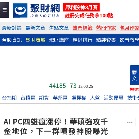
犀利股神8月賽
註冊完成任務拿100點
最新討論
最新文章
焦點文章
熱門標籤
熱門作家
包月作
台股資訊
聚財商城
聚財講座
暢銷排行
精裝套書
影音教
發
文
44185
-73
12:00:25
換稿費
台指期
台積電
期貨
華邦電
選擇權
大盤
活動優惠
技術
AI PC四雄瘋漲停！華碩強攻千
金地位，下一群噴發神股曝光