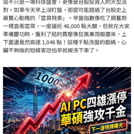
這不只是一場科技盛會，更像是台股投資人的大型派
對。如果今天早上沒盯盤，那麼可能錯過了台股史上
最驚心動魄的「雲霄飛車」。早盤指數像吃了興奮劑
一樣直衝雲霄，一度逼近 46,000 點大關，但就在大家
準備慶功時，獲利了結的賣壓像狂風暴雨般襲來，上
下震盪竟然高達 1,046 點！這種千點洗盤的戲碼，心
臟不夠強的短線客恐怕早就被洗下車了。