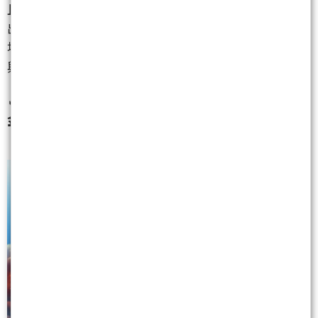
且有實質利多支撐的族群。這也提醒了我們，短線進
出不能只看股價高低，更要看資金的流向。現在的市
場重心已經從雲端伺服器，轉移到了終端應用的 AI PC
與記憶體上。
🔥
股市沒有永遠的國王，只有永遠追逐更高利潤的資
金。