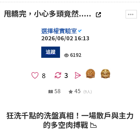
甩轎完，小心多頭竟然.....
選擇權實驗室
2026/06/02 16:13
6192
3
人
58
45
(9人)
狂洗千點的洗盤真相！一場散戶與主力
的多空肉搏戰 📉