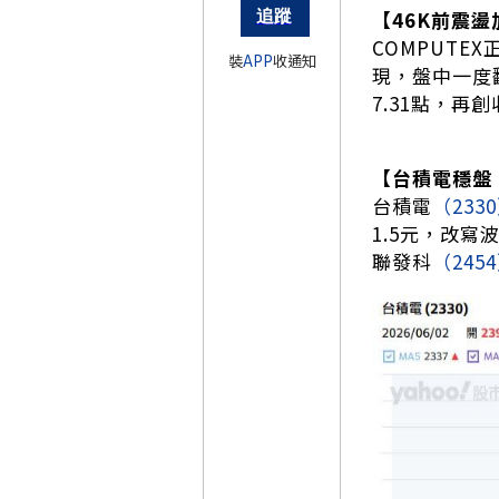
【46K前震
COMPUTE
裝
APP
收通知
現，盤中一度翻
7.31點，再
【台積電穩盤
台積電
（233
1.5元，改
聯發科
（245