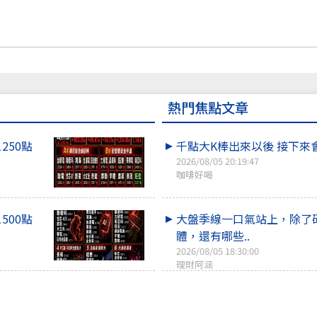
熱門焦點文章
1250點
千點大K棒出來以後 接下來
2026/08/05 20:19:47
咖啡好喝
1500點
大盤季線一口氣站上，除了
體，還有哪些..
2026/08/05 18:30:00
理財阿涵
盪守43K
三大法人買爆了！你搭上哪
車？