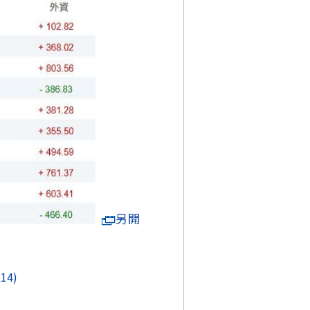
另開
214)