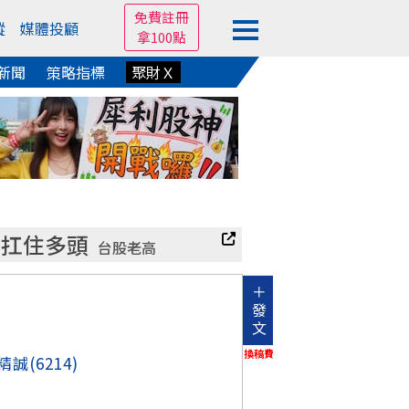
免費註冊
蹤
媒體投顧
拿100點
新聞
策略指標
聚財Ｘ
體扛住多頭
台股老高
＋
發
文
換稿費
精誠
(6214)