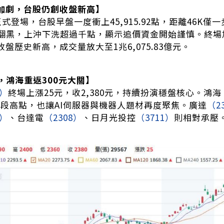
盪加劇，台股仍創收盤新高】
X正式登場，台股早盤一度衝上45,915.92點，距離46
黑，上沖下洗超過千點，顯示追價資金開始謹慎。終場加權指
創收盤歷史新高，成交量放大至1兆6,075.83億元。
，鴻海重返300元大關】
0）
終場上漲25元，收2,380元，持續扮演穩盤核心。鴻海
寫波段高點，也讓AI伺服器與機器人題材再度聚焦。廣達
（2
4）
、台達電
（2308）
、日月光投控
（3711）
則相對承壓