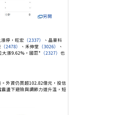
另開
上漲停，旺宏
（2337）
、晶豪科
毅
（2478）
、禾伸堂
（3026）
、
大漲9.62%，國巨*
（2327）
也
。外資仍買超102.82億元，投信
表高檔震盪下避險與調節力道升溫，短