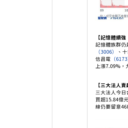
【記憶體續強
記憶體族群仍
（3006）
、十
信昌電
（617
上漲7.09%，
【三大法人賣
三大法人今日合
買超15.84
線仍要留意4