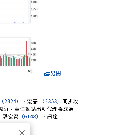
另開
（2324）
、宏碁
（2353）
同步攻
越近。黃仁勳點出AI代理將成為
、驊宏資
（6148）
、訊達
×