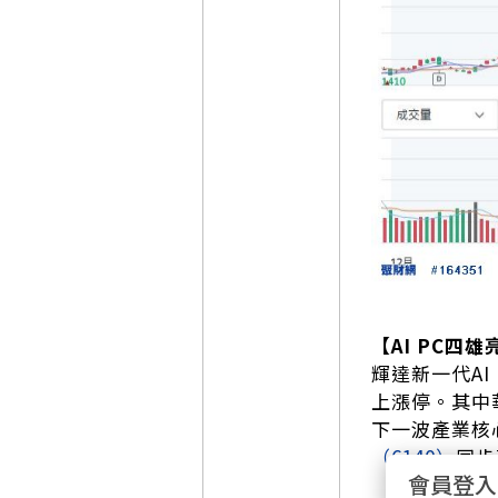
【AI PC四
輝達新一代AI
上漲停。其中
下一波產業核
（6140）
同步
會員登入