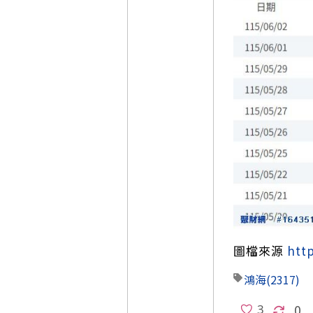
圖檔來源
htt
鴻海
(2317)
0