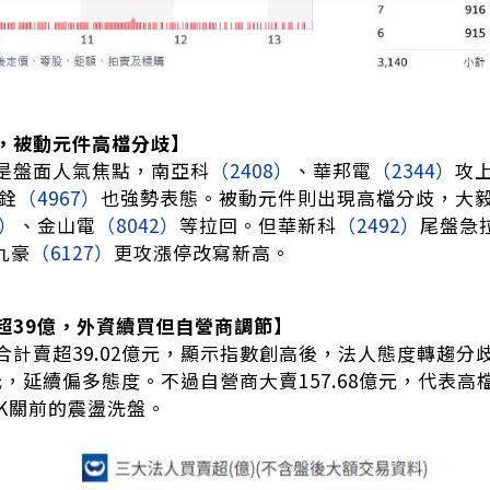
，被動元件高檔分歧】
是盤面人氣焦點，南亞科
（2408）
、華邦電
（2344）
攻
銓
（4967）
也強勢表態。被動元件則出現高檔分歧，大
3）
、金山電
（8042）
等拉回。但華新科
（2492）
尾盤急拉
九豪
（6127）
更攻漲停改寫新高。
超39億，外資續買但自營商調節】
計賣超39.02億元，顯示指數創高後，法人態度轉趨分歧
億元，延續偏多態度。不過自營商大賣157.68億元，代
6K關前的震盪洗盤。