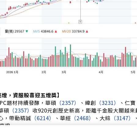
雄亮燈，資服股喜迎五燈獎】
 PC題材持續發酵，華碩
（2357）
、緯創
（3231）
、仁寶
華碩
（2357）
收920元創歷史新高，距離千金股大關越來
心，帶動精誠
（6214）
、華經
（2468）
、大綜
（3147）
亮燈。