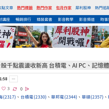
焦點文章
熱門標籤
熱門作家
包月作家
犀利股神
熱門追
財講座
暢銷排行
精裝套書
影音教學
影音頻道
時事
股千點震盪收新高 台積電、AI PC、記憶
1:58
0
海
(2317)
、
台積電
(2330)
、
華邦電
(2344)
、
華碩
(2357)
、