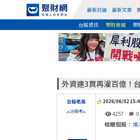
最新討論
最新文章
台股資訊
聚財商城
聚
外資連3買再灌百億！台
2026/06/02 15:4
台股老高
4257
0
相關個股：
鴻