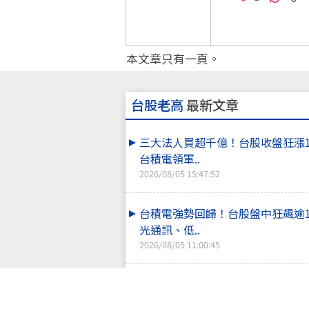
本文章只有一頁。
台股老高
最新文章
三大法人買超千億！台股收盤狂漲
台積電領軍..
2026/08/05 15:47:52
台積電強勢回歸！台股盤中狂飆逾
光通訊、低..
2026/08/05 11:00:45
投信狂買252億力撐！台股千點震
大立光領CP..