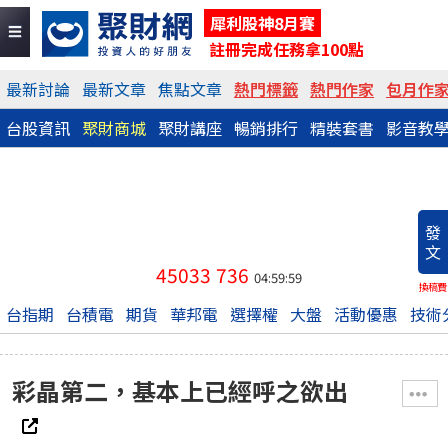
犀利股神8月賽
註冊完成任務拿100點
最新討論
最新文章
焦點文章
熱門標籤
熱門作家
包月作
台股資訊
聚財商城
聚財講座
暢銷排行
精裝套書
影音教
發
文
45033
736
04:59:59
換稿費
台指期
台積電
期貨
華邦電
選擇權
大盤
活動優惠
技術
彩晶第二，基本上已經呼之欲出