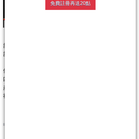
免費註冊再送20點
講真的，今天這個走勢我一點都不意外，甚至可以
說，是我半個多月前就寫在劇本裡的。
你們去翻5月22號我發的那篇內文，看照片三跟照片
四。那天整個市場都在喊「一日遊」，說面板這種爛
產業炒完就跑，各路網紅名嘴都在勸大家趕快賣，別
被套在山頂。