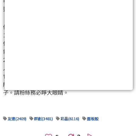
看看！還沒上車的趕快點讚收藏，彩晶第二，或許就
要發動囉。#面板 #彩晶 #群創 #友達
備註：
1.保證：不管對錯永久不刪文。但我是人不是神，無法
保證把把贏把把賺，投資有風險，操作需自主，盈虧
需自擔。
2.我就當平台是免費雲端存儲空間，自己看自己爽。本
人不收會員，也不賣課程，更沒有建群，你找我，我
會把你當朋友，但我“不會也沒必要”主動私聊誰。
所有冒用我名，主動私信你的，都是假的，都是騙
子。請粉絲務必睜大眼睛。
友達(2409)
群創(3481)
彩晶(6116)
面板股