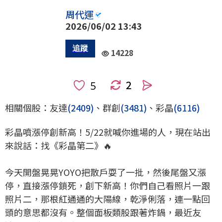
周代運
2026/06/02 13:43
14228
2
人
相關個股：友達
(2409)
、群創
(3481)
、彩晶
(6116)
彩晶噴漲停創新高！5/22就喊你進場的人，現在站出
來說話：找《彩晶第二》🔥
今天開盤晃晃YOYO把散戶耍了一批，然後尾盤又漲
停，直接漲停鎖死，創下新高！你們自己看照片一跟
照片二，那根紅通通的大陽線，乾淨俐落，連一點回
頭的意思都沒有。整個面板類股跟著炸鍋，最近友