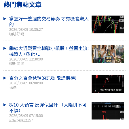
熱門焦點文章
掌握好一整週的交易節奏 才有機會賺大
的
2026/08/09 10:35:27
咖啡好喝
季線大混戰資金轉戰小飆股！盤面主流:
機器人+塑化+..
2026/08/09 12:30:00
理財阿涵
百分之百會兌現的訊號 敬請期待!
2026/08/09 06:00:00
福佬
8/10 大預言 反彈似回升 （大陷阱不可
不慎）
2026/08/09 07:15:00
皮皮pipi12157