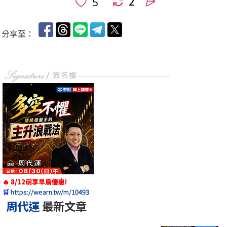
2
人
分享至：
🔥 8/12前享早鳥優惠!
🛒
https://wearn.tw/m/10493
周代運
最新文章