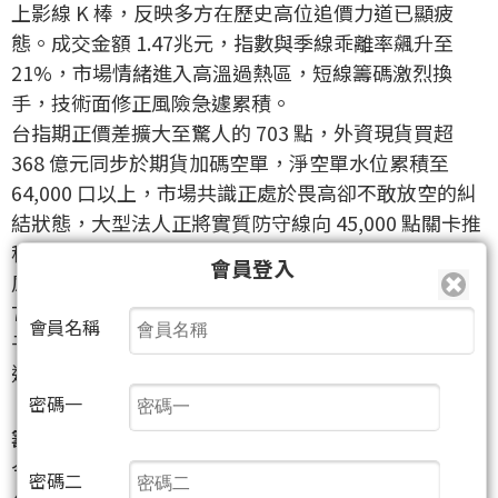
上影線 K 棒，反映多方在歷史高位追價力道已顯疲
態。成交金額 1.47兆元，指數與季線乖離率飆升至
21%，市場情緒進入高溫過熱區，短線籌碼激烈換
手，技術面修正風險急遽累積。
台指期正價差擴大至驚人的 703 點，外資現貨買超
368 億元同步於期貨加碼空單，淨空單水位累積至
64,000 口以上，市場共識正處於畏高卻不敢放空的糾
結狀態，大型法人正將實質防守線向 45,000 點關卡推
移。資金搬家事實顯示市場正試圖尋找高位之外的避
會員登入
風港，塑膠族群在龍頭標的攻上漲停下整體漲幅高達
7.79%，成為今日最具代表性的資金出口，從高價電
會員名稱
子股轉向循環性傳產的動向，反映市場情緒已從單純
追價 AI 轉向風險收益比更合理的防禦性配置。
密碼一
籌碼流向動態實錄與統計
今日外資買超三大類權重分別為電子 48%、金融
密碼二
41%、傳產 11%，資金呈現電子金融雙核心結構。外