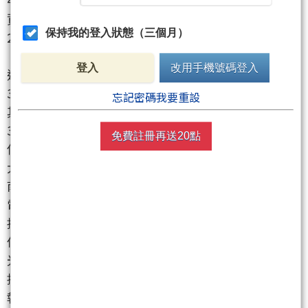
資買超前三名中，群創
（3481）
買超 80,703 張權重佔
保持我的登入狀態（三個月）
25% 延續面板族群補漲動能位階仍具空間，台玻
（1802）
買超 35,839 張權重佔 11% 玻璃族群獲資金
登入
改用手機號碼登入
進駐顯示低基期輪動效應，台新新光金
（2887）
買超
35,321 張權重佔 11% 金融股同步獲資金防守性佈局，
忘記密碼我要重設
其餘買超資金分配於記憶體封測佔 8%、金融保險佔
30%、AI 伺服器佔 8%、晶圓代工佔 6%、電源供應器
免費註冊再送20點
佔 1%。外資賣超方面，成熟製程代工（力積電）為最
大賣超標的佔 38%，面板（友達）佔 26%，金融（華
南金）佔 6%，重電線纜佔 6%，航空航運佔 6%，機
電馬達佔 5%，PCB 載板佔 7%，半導體佔 6%。
投信今日買超高度集中於金融與航運執行防守，金融
保險佔 67% 為壓倒性主軸，航運佔 22%，其中台新新
光金
（2887）
、華南金
（2880）
、長榮航
（2618）
列
投信買超前三名，清一色由金融與航空細產業盤據，
執行汰弱留強的權值對峙，其餘資金分布於電子系統