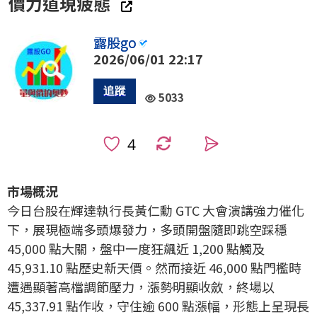
價力道現疲態
露股go
2026/06/01 22:17
5033
0
市場概況
今日台股在輝達執行長黃仁勳 GTC 大會演講強力催化
下，展現極端多頭爆發力，多頭開盤隨即跳空踩穩
45,000 點大關，盤中一度狂飆近 1,200 點觸及
45,931.10 點歷史新天價。然而接近 46,000 點門檻時
遭遇顯著高檔調節壓力，漲勢明顯收斂，終場以
45,337.91 點作收，守住逾 600 點漲幅，形態上呈現長