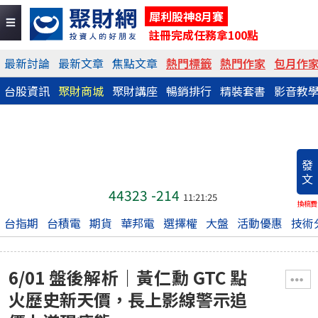
犀利股神8月賽
註冊完成任務拿100點
最新討論
最新文章
焦點文章
熱門標籤
熱門作家
包月作
台股資訊
聚財商城
聚財講座
暢銷排行
精裝套書
影音教
發
文
44323
-214
11:21:25
換稿費
台指期
台積電
期貨
華邦電
選擇權
大盤
活動優惠
技術
6/01 盤後解析｜黃仁勳 GTC 點
火歷史新天價，長上影線警示追