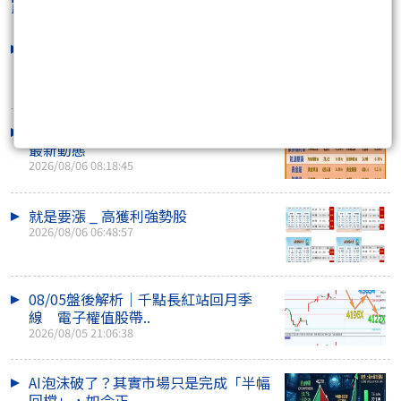
露股go
最新文章
2393億光｜法人提前卡位低估值轉機
股，車用LED與不..
2026/08/06 09:34:52
2026-08-06 國際焦點經濟數據＆台股
最新動態
2026/08/06 08:18:45
就是要漲 _ 高獲利強勢股
2026/08/06 06:48:57
08/05盤後解析｜千點長紅站回月季
線 電子權值股帶..
2026/08/05 21:06:38
AI泡沫破了？其實市場只是完成「半幅
回檔」，如今正..