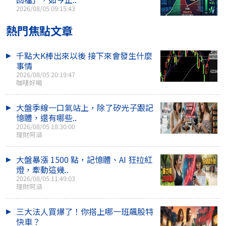
2026/08/05 09:15:43
熱門焦點文章
千點大K棒出來以後 接下來會發生什麼
事情
2026/08/05 20:19:47
咖啡好喝
大盤季線一口氣站上，除了矽光子跟記
憶體，還有哪些..
2026/08/05 18:30:00
理財阿涵
大盤暴漲 1500 點，記憶體、AI 狂拉紅
燈，牽動這幾..
2026/08/05 11:49:03
理財阿涵
三大法人買爆了！你搭上哪一班飆股特
快車？