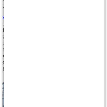
力絕對是現象級的。
頌勝科技
(7768)
為了打破長期由日系外商壟斷的軟質
拋光墊市場，特別設立了全新產線，針對CoWoS-L架
構專線投產，預計第三季逐步量產。由於客戶端急需
第二供應源，一旦順利放量，將成為強大的第二營運
成長曲線。這項重大利多讓
頌勝科技
(7768)
今天跳空
開高，隨後放量攻上漲停價416元，改寫上市以來的新
高價。這種有業績支撐、同時又具備CoWoS先進封裝
題材的轉上市新股，對於喜歡短線追價的投機客來
說，簡直是不可多得的極品。