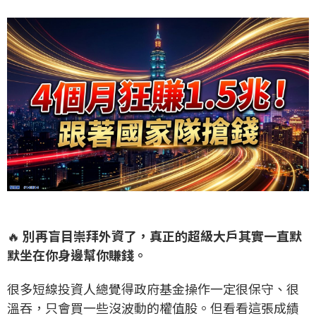
🔥
別再盲目崇拜外資了，真正的超級大戶其實一直默
默坐在你身邊幫你賺錢。
很多短線投資人總覺得政府基金操作一定很保守、很
溫吞，只會買一些沒波動的權值股。但看看這張成績