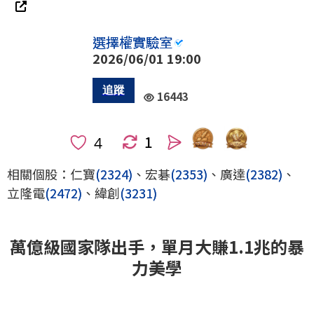
選擇權實驗室
2026/06/01 19:00
16443
1
人
相關個股：仁寶
(2324)
、宏碁
(2353)
、廣達
(2382)
、
立隆電
(2472)
、緯創
(3231)
萬億級國家隊出手，單月大賺1.1兆的暴
力美學