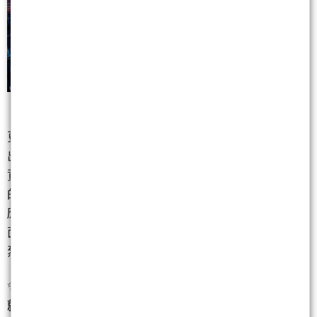
更驚人的是，今天的成交量刷新史上第六大紀錄，爆
出約1兆4,770.85億元的歷史級天量。這群瘋狂湧入的
資金，很大一部分就是看準了輝達在主題演講中釋出
的終極利多。老黃不僅強調台灣擁有「全球最好的供
應鏈生態系」，更當場宣布次世代平台Vera Rubin全
面量產。這句話等於是給台灣AI供應鏈打了一劑最強
烈的強心針，徹底點火補漲行情。
✨
當科技巨頭在台上為台廠瘋狂背書，你唯一要做的
就是把子彈準備好。