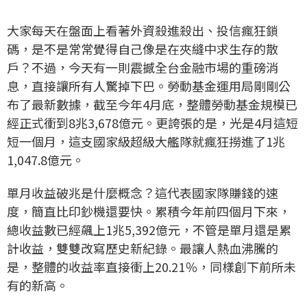
大家每天在盤面上看著外資殺進殺出、投信瘋狂鎖
碼，是不是常常覺得自己像是在夾縫中求生存的散
戶？不過，今天有一則震撼全台金融市場的重磅消
息，直接讓所有人驚掉下巴。勞動基金運用局剛剛公
布了最新數據，截至今年4月底，整體勞動基金規模已
經正式衝到8兆3,678億元。更誇張的是，光是4月這短
短一個月，這支國家級超級大艦隊就瘋狂撈進了1兆
1,047.8億元。
單月收益破兆是什麼概念？這代表國家隊賺錢的速
度，簡直比印鈔機還要快。累積今年前四個月下來，
總收益數已經飆上1兆5,392億元，不管是單月還是累
計收益，雙雙改寫歷史新紀錄。最讓人熱血沸騰的
是，整體的收益率直接衝上20.21％，同樣創下前所未
有的新高。