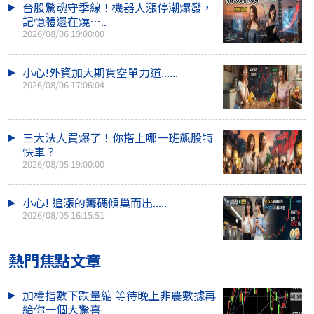
台股驚魂守季線！機器人漲停潮爆發，
記憶體還在燒…..
2026/08/06 19:00:00
小心!外資加大期貨空單力道......
2026/08/06 17:06:04
三大法人買爆了！你搭上哪一班飆股特
快車？
2026/08/05 19:00:00
小心! 追漲的籌碼傾巢而出.....
2026/08/05 16:15:51
熱門焦點文章
加權指數下跌量縮 等待晚上非農數據再
給你一個大驚喜