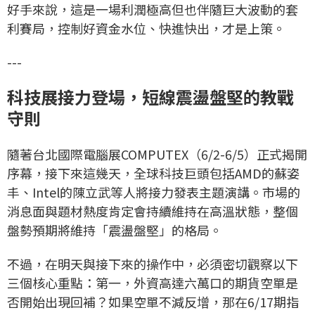
好手來說，這是一場利潤極高但也伴隨巨大波動的套
利賽局，控制好資金水位、快進快出，才是上策。
---
科技展接力登場，短線震盪盤堅的教戰
守則
隨著台北國際電腦展COMPUTEX（6/2-6/5）正式揭開
序幕，接下來這幾天，全球科技巨頭包括AMD的蘇姿
丰、Intel的陳立武等人將接力發表主題演講。市場的
消息面與題材熱度肯定會持續維持在高溫狀態，整個
盤勢預期將維持「震盪盤堅」的格局。
不過，在明天與接下來的操作中，必須密切觀察以下
三個核心重點：第一，外資高達六萬口的期貨空單是
否開始出現回補？如果空單不減反增，那在6/17期指