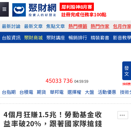
犀利股神8月賽
註冊完成任務拿100點
最新討論
最新文章
焦點文章
熱門標籤
熱門作家
包月作
台股資訊
聚財商城
聚財講座
暢銷排行
精裝套書
影音教
發
文
45033
736
04:59:59
換稿費
台指期
台積電
期貨
華邦電
選擇權
大盤
活動優惠
技術
4個月狂賺1.5兆！勞動基金收
益率破20%，跟著國家隊搶錢