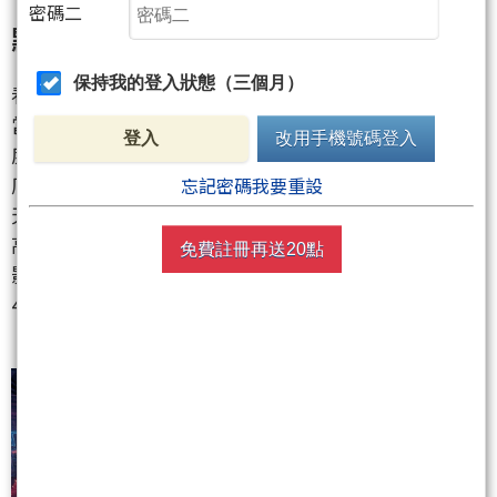
「仁來瘋」狂潮引爆，台股衝破45,900
密碼二
點的史詩之夜
保持我的登入狀態（三個月）
看完了國家隊令人垂涎的賺錢速度，我們把焦點轉回
當下的台股盤面。今天全台股民基本上都處於一種極
登入
改用手機號碼登入
度亢奮的狀態，因為黃仁勳的「仁來瘋」效應已經徹
底震撼全市場。在台北國際電腦展前夕，加權指數今
忘記密碼我要重設
天盤中一度狂飆1,198 點，直接衝破45,900點大關，最
高來到45,931.10點，雖然隨後受到高檔獲利了結賣壓
免費註冊再送20點
影響，收盤漲幅收窄，但依然大漲604.97點，收在
45,337.91點，漲幅高達1.35％。