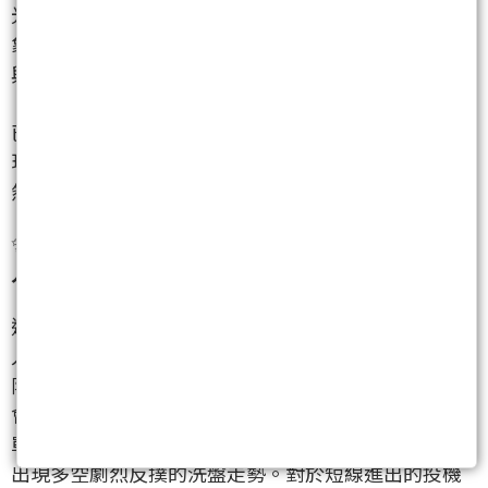
光移到期貨市場，就會發現一個非常詭異且極端的現
象。今天的台指期終場大漲720 點，收在46,035點，
與現貨的加權指數相比，居然呈現高達697.09點的
「極端正價差」。這意味著期貨市場目前的樂觀情緒
已經到達沸點，隱含著巨大的套利買盤正在瘋狂推升
現貨。然而，外資在期貨的未平倉累積淨空單，卻依
然維持在64,673口的歷史最高水位。
✨
現貨大買、期貨空單鎖死，這不是要砸盤，而是法
人在高檔玩的避險兩手戰略。
這種「現貨買、期貨空」的對沖操作，充分顯示出法
人在指數創歷史新高的同時，採取了「居高思危」的
防禦性防守。極端正價差雖然預示著現貨短線上可能
會持續被迫跟漲以收斂價差，但外資手握六萬多口空
單對鎖，只要高檔稍微出現風吹草動，盤中就極容易
出現多空劇烈反撲的洗盤走勢。對於短線進出的投機