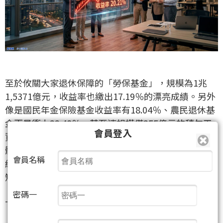
至於攸關大家退休保障的「勞保基金」，規模為1兆
1,5371億元，收益率也繳出17.19％的漂亮成績。另外
像是國民年金保險基金收益率有18.04％、農民退休基
金更是衝上22.48％。甚至連規模僅255億元的積欠工
會員登入
資墊償基金，收益率都有11.54％。這代表整個國家隊
體系在這一波多頭浪潮中，幾乎是全線噴發、無一漏
會員名稱
網。如果我們能看懂這股龐大資金的流向，這絕對是
短線進出最硬的靠山。
密碼一
---