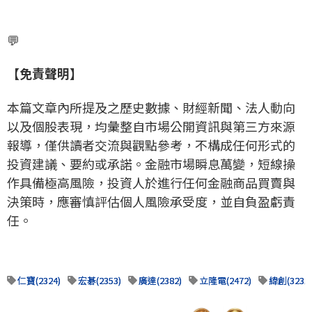
💬
【免責聲明】
本篇文章內所提及之歷史數據、財經新聞、法人動向
以及個股表現，均彙整自市場公開資訊與第三方來源
報導，僅供讀者交流與觀點參考，不構成任何形式的
投資建議、要約或承諾。金融市場瞬息萬變，短線操
作具備極高風險，投資人於進行任何金融商品買賣與
決策時，應審慎評估個人風險承受度，並自負盈虧責
任。
仁寶(2324)
宏碁(2353)
廣達(2382)
立隆電(2472)
緯創(3231)