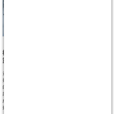
機器人與周邊機殼起飛，另類概念股雨
露均霑
黃仁勳這次在演講中特別強調，AI發展已經從生成式AI
進入到「代理式AI（Agentic AI）」階段，直言「有用
的AI已經到來」。這不僅僅是軟體架構的升級，更是
讓大型語言模型連結短期、長期記憶與工具調度，形
成全新的運算模式。這項觀點直接引爆了機器人與周
邊硬體概念股的集體高潮。