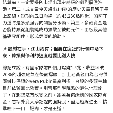
結算前，一定要提防市場出現史詩級的劇烈震盪洗
盤。第二，成交量今天爆出1.4兆的歷史天量且留了長
上影線，短期內五日均線（約43,236點附近）的防守
力道將是多頭強弱的關鍵分水嶺。第三，多頭資金是
否能持續從組裝鏈成功擴散至被動元件、面板及其他
基礎零組件，形成健康的輪動。
📌
題材在手，江山我有；但要在瘋狂的行情中活下
來，停損與停利的速度就要比別人快。
總結來說，有國家隊前四個月爆賺1.5兆、收益率破
20％的超強底氣在後面撐腰，加上老黃親自為台灣供
應鏈掛保證的Vera Rubin量產利多，台股的多頭主軸
目前依舊無比紮實。別管那些學院派的泡沫化理論
了，在趨勢沒有改變之前，跟著萬億級別的國家隊資
金、看準外資大摩認證的強勢股，靈活短線進出、精
準咬下一口口肥肉，才是王道！