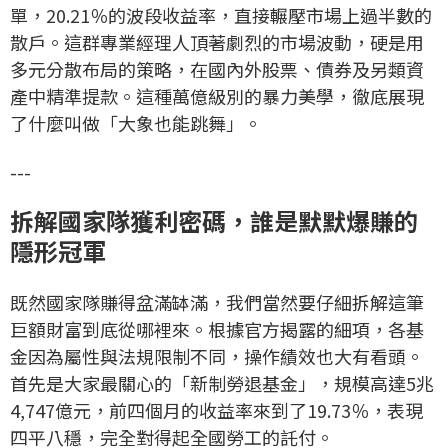
單，20.21％的波段收益率，直接輾壓市場上過半數的
散戶。這群專業經理人頂著劇烈的市場波動，硬是用
多元分散布局的策略，在國內外股票、債券及另類資
產中精準提款。這種萬億級別的暴力美學，徹底展現
了什麼叫做「大象也能跳舞」。
---
拆解國家隊獲利密碼，誰是默默爆賺的
隱形冠軍
既然國家隊賺得盆滿缽滿，我們當然要仔細拆解這筆
巨額財富到底從哪裡來。根據官方揭露的細項，各基
金因為屬性與法規限制不同，操作績效也大有看頭。
首先是大家最關心的「新制勞退基金」，規模高達5兆
4,747億元，前四個月的收益率來到了19.73％，表現
四平八穩，完全對得起全國勞工的託付。