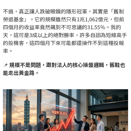
不過，真正讓人跌破眼鏡的隱形冠軍，其實是「舊制
勞退基金」。它的規模雖然只有1兆1,062億元，但前
四個月的收益率竟然飆到不可思議的31.55％。我的
天，這可是3成以上的絕對勝率，許多自詡為短線高手
的投機客，這四個月下來可能都還操作不到這種投報
率。
📌
規模不是問題，跟對法人的核心操盤邏輯，舊鞋也
能走出黃金路。