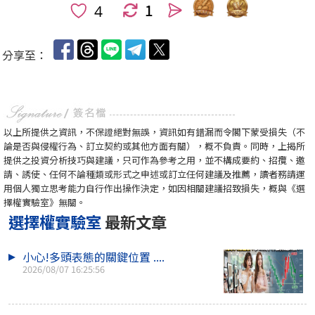
1
人
分享至：
以上所提供之資訊，不保證絕對無誤，資訊如有錯漏而令閣下蒙受損失（不
論是否與侵權行為、訂立契約或其他方面有關），概不負責。同時，上揭所
提供之投資分析技巧與建議，只可作為參考之用，並不構成要約、招攬、邀
請、誘使、任何不論種類或形式之申述或訂立任何建議及推薦，讀者務請運
用個人獨立思考能力自行作出操作決定，如因相關建議招致損失，概與《選
擇權實驗室》無關。
選擇權實驗室
最新文章
小心!多頭表態的關鍵位置 ....
2026/08/07 16:25:56