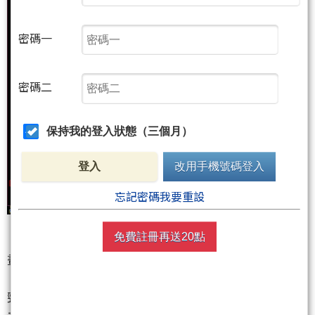
密碼一
密碼二
保持我的登入狀態（三個月）
登入
改用手機號碼登入
忘記密碼我要重設
免費註冊再送20點
畫面上那一條 45425 的藍色虛線，看清楚了。上週五
（5/29）選擇權籌碼一攤開，市場的風向就已經不對
勁──多頭主力在那裡點火，表露出強烈想要硬站上