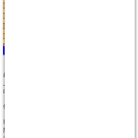
最終，台指期收在 46035，大漲了將近 726 點。市場
上此時一片沸騰，無數玩家看著這根歷史級長紅 K 驚
嘆。
但越是這種時候，越需要冷靜。
就在大盤歡慶噴發的當下，你是否也注意到了「這個
族群」的籌碼？
沒錯，就在市場目光都被指數吸過去的同時，他們的