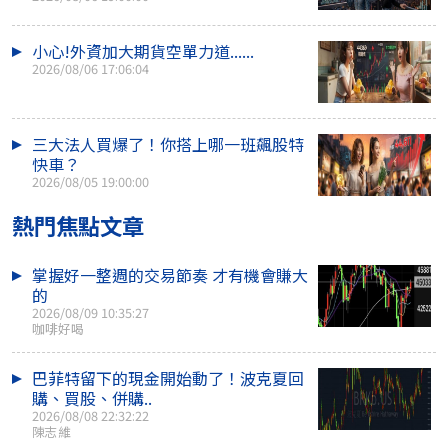
小心!外資加大期貨空單力道......
2026/08/06 17:06:04
三大法人買爆了！你搭上哪一班飆股特
快車？
2026/08/05 19:00:00
熱門焦點文章
掌握好一整週的交易節奏 才有機會賺大
的
2026/08/09 10:35:27
咖啡好喝
巴菲特留下的現金開始動了！波克夏回
購、買股、併購..
2026/08/08 22:32:22
陳志維