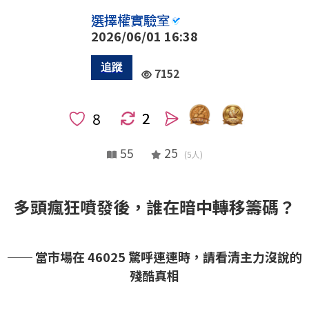
選擇權實驗室
2026/06/01 16:38
7152
2
人
55
25
(5人)
多頭瘋狂噴發後，誰在暗中轉移籌碼？
── 當市場在 46025 驚呼連連時，請看清主力沒說的
殘酷真相