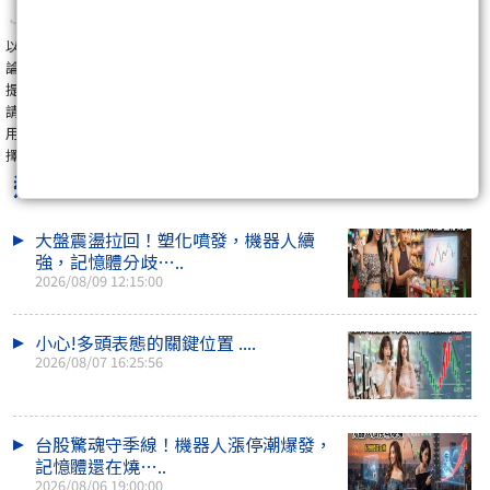
以上所提供之資訊，不保證絕對無誤，資訊如有錯漏而令閣下蒙受損失（不
論是否與侵權行為、訂立契約或其他方面有關），概不負責。同時，上揭所
提供之投資分析技巧與建議，只可作為參考之用，並不構成要約、招攬、邀
請、誘使、任何不論種類或形式之申述或訂立任何建議及推薦，讀者務請運
用個人獨立思考能力自行作出操作決定，如因相關建議招致損失，概與《選
擇權實驗室》無關。
選擇權實驗室
最新文章
大盤震盪拉回！塑化噴發，機器人續
強，記憶體分歧…..
2026/08/09 12:15:00
小心!多頭表態的關鍵位置 ....
2026/08/07 16:25:56
台股驚魂守季線！機器人漲停潮爆發，
記憶體還在燒…..
2026/08/06 19:00:00