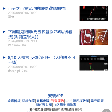
百分之百會兌現的訊號 敬請期待!
2026/08/09 06:00:00
福佬
下周魔鬼細節(周五夜盤漲736點後看
法)(對錯差很大)(..
2026/08/08 19:09:11
Winson2004
8/10 大預言 反彈似回升 （大陷阱不可
不慎）
2026/08/09 07:15:00
皮皮pipi12157
安裝APP
論壇舊檔
|
認證作家
|
書籍出版
|
刊登廣告
|
RSS
|
隱私權政策
|
常見問題
|
關於聚財網
|
加入聚財網作家
著作權及責任歸作者所有 資訊數據僅供參考