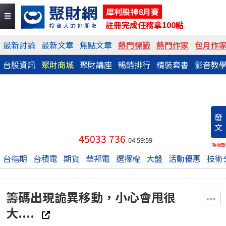
犀利股神8月賽
註冊完成任務拿100點
最新討論
最新文章
焦點文章
熱門標籤
熱門作家
包月作
台股資訊
聚財商城
聚財講座
暢銷排行
精裝套書
影音教
發
文
45033
736
04:59:59
換稿費
台指期
台積電
期貨
華邦電
選擇權
大盤
活動優惠
技術
籌碼出現詭異移動，小心會甩很
大....