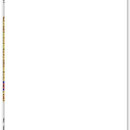
去的企圖心。
結果呢？今天（6/1）早盤一開盤，根本不給盲目追空
的空軍任何喘息機會。