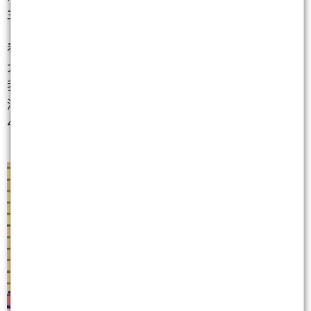
主力直接表態，一躍而上！
看綠色圈圈那根拔地而起的紅 K，站穩 45425 之後，
大盤頭也不回，直接展開一場殘酷的嘎空噴出。就像
我們上週從選擇權籌碼看出的劇本一樣，多頭燃料點
滿，直奔第二條藍色虛線──也就是大盤的攻擊目標
46025。