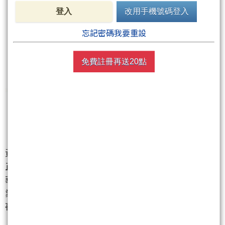
登入
改用手機號碼登入
忘記密碼我要重設
免費註冊再送20點
【AI PC大軍爆發，電子五哥與PC品牌股全面點火】
黃仁勳發表RTX Spark筆電，市場解讀為AI PC新戰場
正式開打，資金快速湧入相關供應鏈。
華碩
（2357）
、宏碁
（2353）
、仁寶
（2324）
、英
業達
（2356）
、緯創
（3231）
同步攻上漲停，電子五
哥氣勢明顯回溫。PC概念股也集體表態，微星
（2377）
、技嘉
（2376）
跟進大漲，老AI與AI PC題材