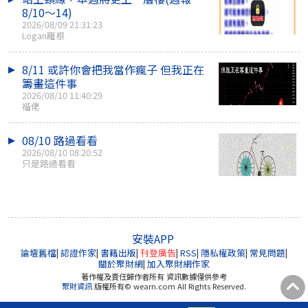
8/10～14)
2026/08/09 21:31:23
Logan羅根
8/11 或許你會把我當作瘋子 但我正在
籌畫這件事
2026/08/10 11:40:29
福佬
08/10 路過看看
2026/08/10 08:20:52
只是路過看看
安裝APP
論壇舊檔
|
認證作家
|
書籍出版
|
刊登廣告
|
RSS
|
隱私權政策
|
常見問題
|
關於聚財網
|
加入聚財網作家
著作權及責任歸作者所有 資訊數據僅供參考
聚財資訊
版權所有© wearn.com All Rights Reserved.