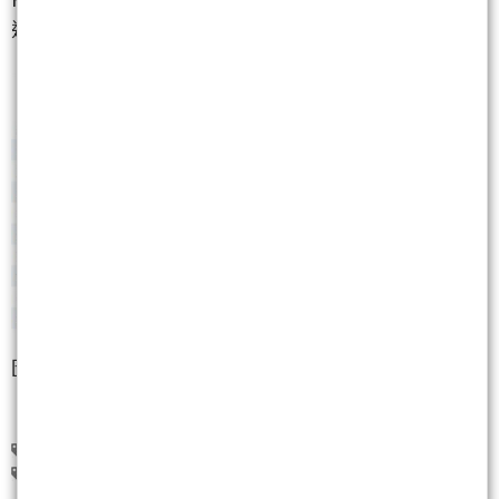
追價，仍要留意尾盤摜壓與短線震盪。
圖檔來源
https://stock.wearn.com/fundthree.asp
台積電(2330)
英業達(2356)
聯發科(2454)
緯創(3231)
群創(3481)