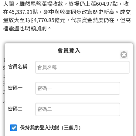
大關。雖然尾盤漲幅收斂，終場仍上漲604.97點，收
在45,337.91點，盤中與收盤同步改寫歷史新高。成交
量放大至1兆4,770.85億元，代表資金熱度仍在，但高
檔震盪也明顯加劇。
會員登入
【台積電創高後收平，聯發科、鴻海接棒撐盤】
台積電
（2330）
盤中一度攻上2,415元新天價，但尾盤
會員名稱
遭摜壓，終場收在平盤2,355元。聯發科
（2454）
大漲
5.68%，收4,555元，盤中續創高，鴻海
（2317）
也上
漲1.56%，收293.5元。廣達
（2382）
強攻漲停，收
密碼一
372.5元，成為AI硬體與AI PC題材下最醒目的權值焦點
之一。
密碼二
保持我的登入狀態（三個月）