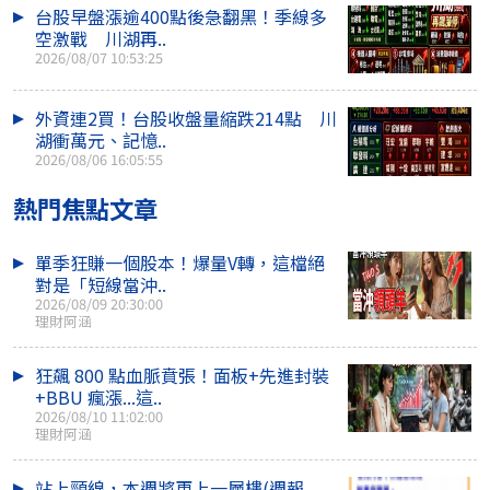
台股早盤漲逾400點後急翻黑！季線多
空激戰 川湖再..
2026/08/07 10:53:25
外資連2買！台股收盤量縮跌214點 川
湖衝萬元、記憶..
2026/08/06 16:05:55
熱門焦點文章
單季狂賺一個股本！爆量V轉，這檔絕
對是「短線當沖..
2026/08/09 20:30:00
理財阿涵
狂飆 800 點血脈賁張！面板+先進封裝
+BBU 瘋漲...這..
2026/08/10 11:02:00
理財阿涵
站上頸線，本週將更上一層樓(週報