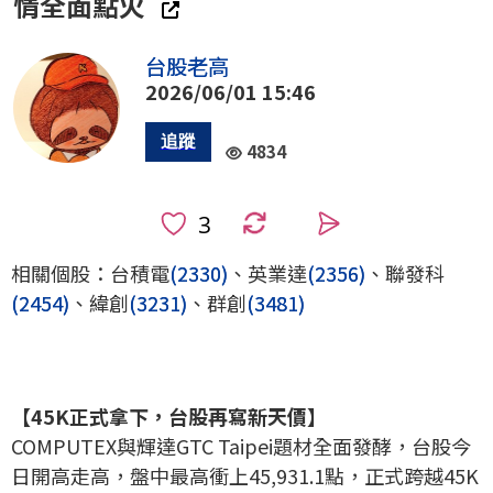
情全面點火
台股老高
2026/06/01 15:46
4834
0
相關個股：台積電
(2330)
、英業達
(2356)
、聯發科
(2454)
、緯創
(3231)
、群創
(3481)
【45K正式拿下，台股再寫新天價】
COMPUTEX與輝達GTC Taipei題材全面發酵，台股今
日開高走高，盤中最高衝上45,931.1點，正式跨越45K