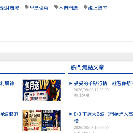
聚財商城
早鳥優惠
本週開講
線上講座
熱門焦點文章
犀利股神
妥妥的千點行情 就看你想
2026/08/08 12:39:00
咖啡好喝
掌握波浪節
8/8 下週大B波（開始進入
懂
2026/08/08 10:00:00
皮皮pipi12157