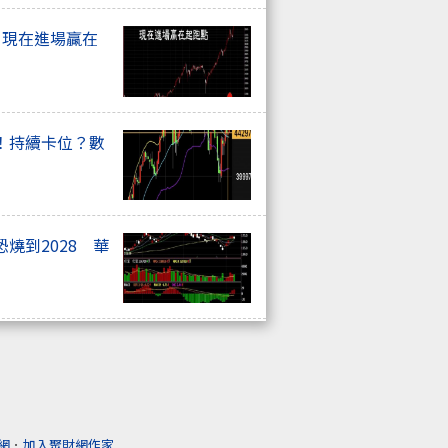
. 現在進場贏在
！持續卡位？數
燒到2028 華
網
．
加入聚財網作家