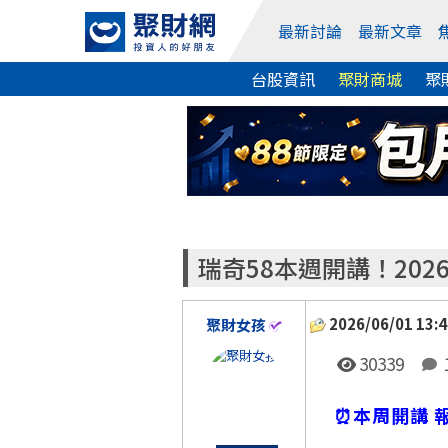
最新討論
最新文章
台股資訊
聚財商城
聚
瑞奇58本週開講！20
2026/06/01 13:4
聚財女孩
30339
⏰本周開講 