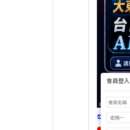
會員登入
⏰把握早鳥優
● 早鳥優惠到 