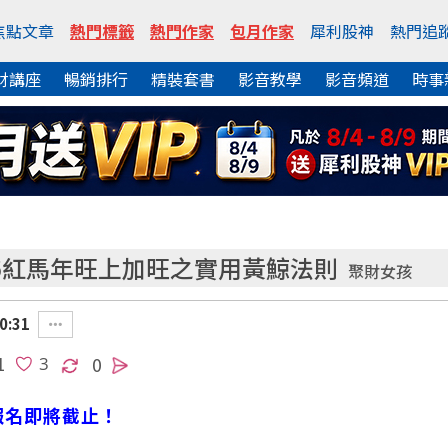
焦點文章
熱門標籤
熱門作家
包月作家
犀利股神
熱門追
財講座
暢銷排行
精裝套書
影音教學
影音頻道
時事
26紅馬年旺上加旺之實用黃鯨法則
聚財女孩
0:31
1
0
報名即將截止！