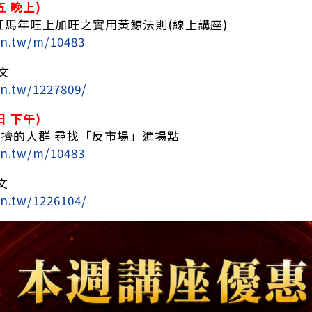
週五 晚上)
26紅馬年旺上加旺之實用黃鯨法則(線上講座)
rn.tw/m/10483
文
rn.tw/1227809/
週日 下午)
擁擠的人群 尋找「反市場」進場點
rn.tw/m/10483
文
rn.tw/1226104/