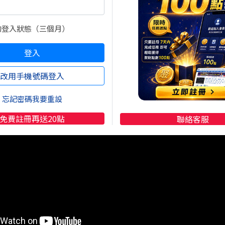
亞共榮圈2.0 台日同盟的 AI 硬體霸權(線上講座)
rn.tw/m/10479
的登入狀態（三個月）
登入
改用手機號碼登入
忘記密碼我要重設
免費註冊再送20點
聯絡客服