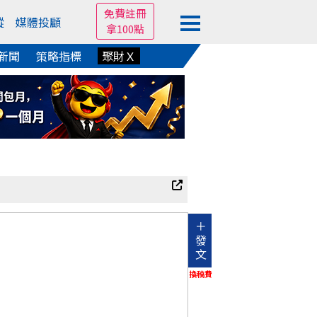
免費註冊
蹤
媒體投顧
拿100點
新聞
策略指標
聚財Ｘ
＋
發
文
換稿費