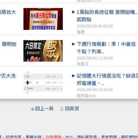
盤績效大
1萬點的長途征戰 要開始囉.
起跑點
2026/08/08 06:00:00
福佬
，聰明放
下週行情規劃：準！中最低
千點？列車..
2026/08/08 11:34:28
海龍王
會否大洗
記憶體大行情還沒完？缺貨恐
邦電爆量、..
2026/08/08 14:30:00
股市韭man
回上一頁
回頁頂
檔
．
認證作家
．
書籍出版
．
刊登廣告
．
RSS
．
隱私權政策
．
常見問題
．
關於聚財