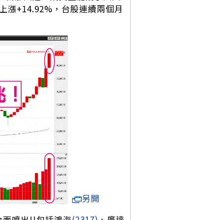
漲+14.92%，台股連續兩個月
另開
面噴出!!包括鴻海
(2317)
、廣達