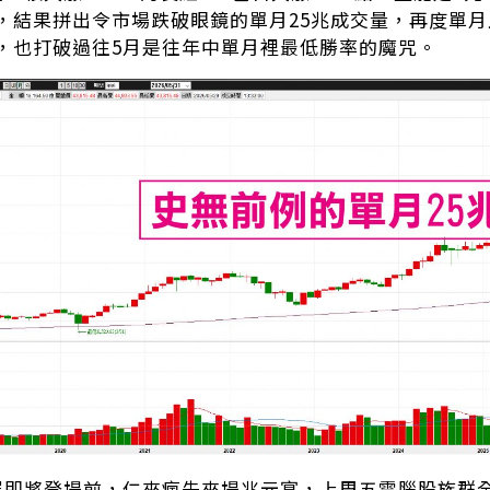
，結果拼出令市場跌破眼鏡的單月25兆成交量，再度單月上
，也打破過往5月是往年中單月裡最低勝率的魔咒。
EX展即將登場前，仁來瘋先來場兆元宴，上周五電腦股族群全