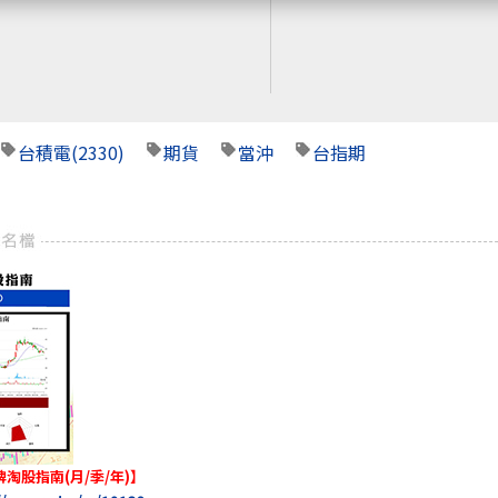
台積電
(2330)
期貨
當沖
台指期
淘股指南(月/季/年)】