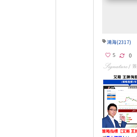
鴻海
(2317)
0
策略指標【艾斯 王牌