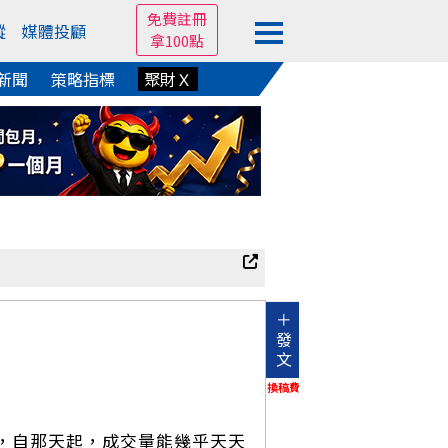
免費註冊
蹤
媒體投顧
拿100點
新聞
策略指標
聚財Ｘ
＋
發
文
換稿費
1兆，自那天起，成交量能幾乎天天