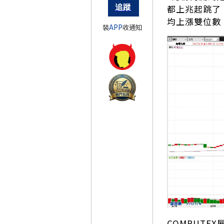
都上兆起跳了
均上漲雙位數
裝
APP
收通知
COMPUT