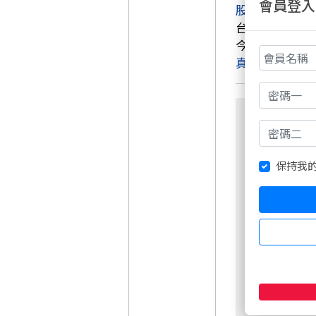
會員登入
股道無間(限量
台指培訓指定教
今年2026年
真．#台指無雙
保持我
非會員請先
週五盤後六日