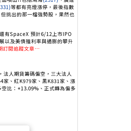
2331)
等都有亮燈漲停，最後指數
子股，但挑出的那一檔強勢股，果然也
paceX 預計6/12上市IPO
進展以及美債殖利率與通膨的攀升
期訂閱追蹤文章…
面，法人期貨籌碼偏空，三大法人
54家、紅K979家、黑K831家、漲
多空比：+13.09%、正式轉為偏多