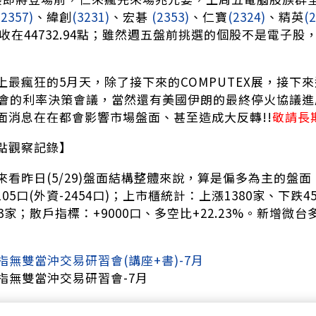
(2357)
、緯創
(3231)
、宏碁
(2353)
、仁寶
(2324)
、精英
(
0點、收在44732.94點；雖然週五盤前挑選的個股不是電
最瘋狂的5月天，除了接下來的COMPUTEX展，接下來還有S
聯準會的利率決策會議，當然還有美國伊朗的最終停火協議
面消息在在都會影響市場盤面、甚至造成大反轉!!
敬請長
點觀察記錄】
來看昨日(5/29)盤面結構整體來說，算是偏多為主的盤
05口(外資-2454口)；上市櫃統計：上漲1380家、下跌4
3家；散戶指標：+9000口、多空比+22.23%。新增微台
6 台指無雙當沖交易研習會(講座+書)-7月
6 台指無雙當沖交易研習會-7月