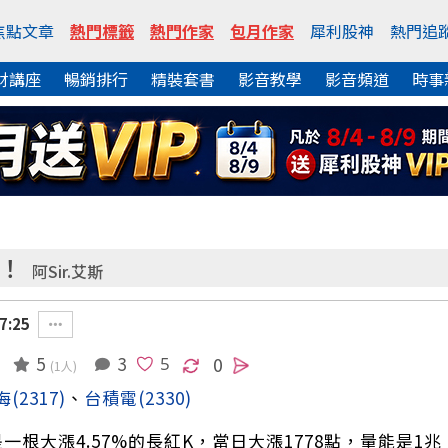
焦點文章
熱門標籤
熱門作家
包月作家
犀利股神
熱門追
財講座
暢銷排行
精裝套書
影音教學
影音頻道
時事
天！
阿Sir.艾斯
7:25
5
3
0
(1人)
海
(2317)
、
台積電
(2330)
一根大漲4.57%的長紅K，當日大漲1778點，量能是