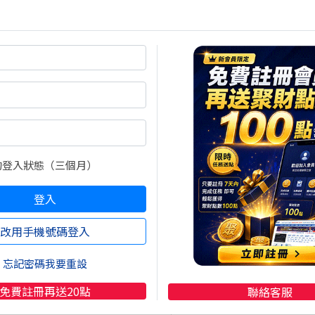
精裝書)
材(#限量精裝書)
動輒400點以上振幅，專注用"轉折線"打法來操作就對了!!
當沖奧義(精裝書)
尚有9張圖，3289字元(含語法)未完
的登入狀態（三個月）
閱全文
買點數
登入
立即線上購買
超商買真方便
改用手機號碼登入
註冊
再送聚財點數
20
點
快速購點
限定！點數加贈2%！
( 刷卡、Line Pay、Apple
忘記密碼我要重設
Pay、Google Pay )
免費註冊再送20點
聯絡客服