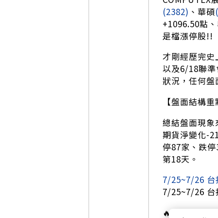
(2382)
、華碩
+1096.5
是檔漲停股!!
才剛經歷完史上
以及6/18
狀況，任何盤
【盤面結構重
總結盤面現象
期貨淨變化-21
停87家、跌停
第18天。
7/25~7/2
7/25~7/2
🔥即將絕版!