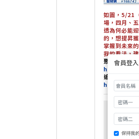
如圖，5/2
場，四月、五
透為何必能迎
的，想提昇獲
掌握到未來的
我的看法，建
聚財網註冊帳
會員登入
https://we
追蹤我🔻
https://ww
保持我