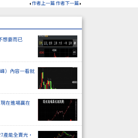
作者上一篇
作者下一篇
不想要而已
高峰）內容一看就
. 現在進場贏在
27產能全賣光，