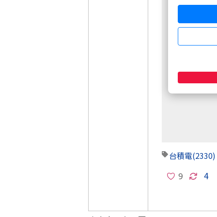
非會員請先
週五盤後六日
台積電
(2330)
4