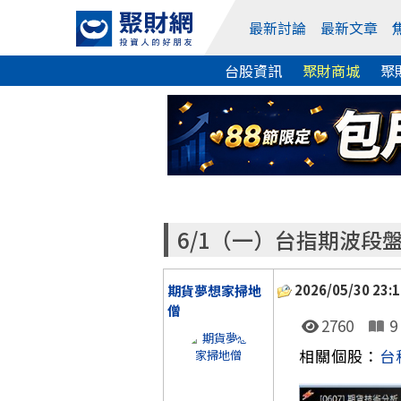
最新討論
最新文章
台股資訊
聚財商城
聚
6/1（一）台指期波段
2026/05/30 23:1
期貨夢想家掃地
僧
2760
9
相關個股：
台