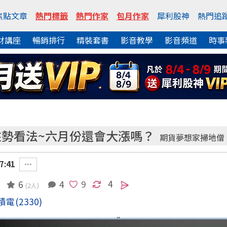
焦點文章
熱門標籤
熱門作家
包月作家
犀利股神
熱門追
財講座
暢銷排行
精裝套書
影音教學
影音頻道
時事
盤勢看法~六月份還會大漲嗎？
期貨夢想家掃地僧
7:41
4
6
4
(2人)
積電
(2330)