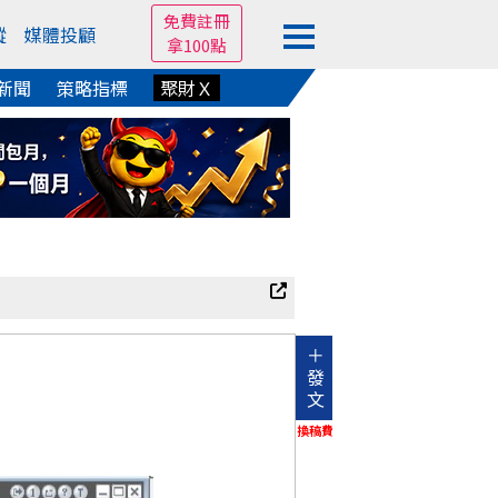
免費註冊
蹤
媒體投顧
拿100點
新聞
策略指標
聚財Ｘ
＋
發
文
換稿費