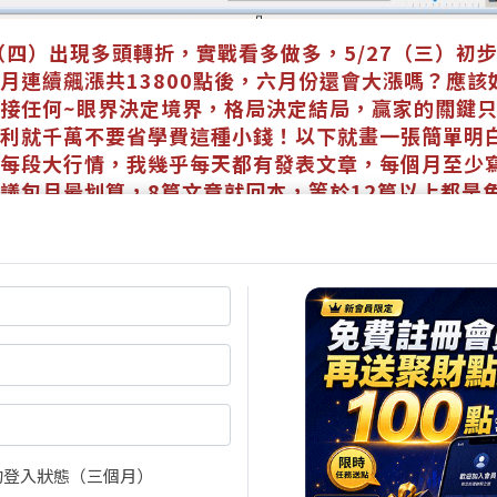
1（四）出現多頭轉折，實戰看多做多，5/27（三）初步
月連續飆漲共13800點後，六月份還會大漲嗎？應
接任何~眼界決定境界，格局決定結局，贏家的關鍵
利就千萬不要省學費這種小錢！以下就畫一張簡單明
每段大行情，我幾乎每天都有發表文章，每個月至少寫
議包月最划算，8篇文章就回本，等於12篇以上都是
號🔻
arn.tw/v/cjoSdPgO
w.wearn.com/blog.asp?id=166742
尚有3張圖，681字元(含語法)未完
的登入狀態（三個月）
閱全文
買點數