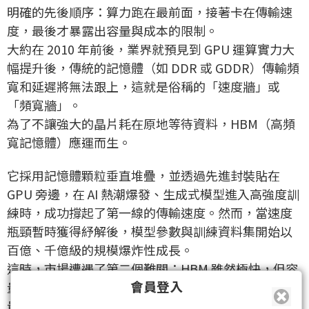
明確的先後順序：算力跑在最前面，接著卡在傳輸速
度，最後才暴露出容量與成本的限制。
大約在 2010 年前後，業界就預見到 GPU 運算實力大
幅提升後，傳統的記憶體（如 DDR 或 GDDR）傳輸頻
寬和延遲將無法跟上，這就是俗稱的「速度牆」或
「頻寬牆」。
為了不讓強大的晶片耗在原地等待資料，HBM（高頻
寬記憶體）應運而生。
它採用記憶體顆粒垂直堆疊，並透過先進封裝貼在
GPU 旁邊，在 AI 熱潮爆發、生成式模型進入高強度訓
練時，成功撐起了第一線的傳輸速度。然而，當速度
瓶頸暫時獲得紓解後，模型參數與訓練資料集開始以
百億、千億級的規模爆炸性成長。
這時，市場遭遇了第二個難關：HBM 雖然極快，但容
會員登入
量有限、價格昂貴且產能極度吃緊，這便浮現了「容
量牆」與「成本牆」。在這樣的背景下，市場開始迫