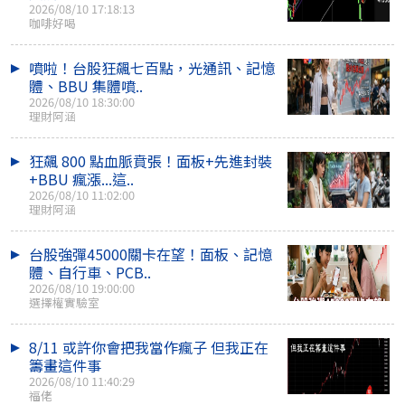
2026/08/10 17:18:13
咖啡好喝
噴啦！台股狂飆七百點，光通訊、記憶
體、BBU 集體噴..
2026/08/10 18:30:00
理財阿涵
狂飆 800 點血脈賁張！面板+先進封裝
+BBU 瘋漲...這..
2026/08/10 11:02:00
理財阿涵
台股強彈45000關卡在望！面板、記憶
體、自行車、PCB..
2026/08/10 19:00:00
選擇權實驗室
8/11 或許你會把我當作瘋子 但我正在
籌畫這件事
2026/08/10 11:40:29
福佬