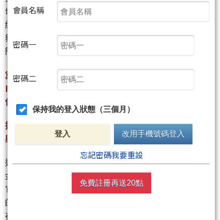
會員名稱
切需要一種具備「中階頻寬、超大容量、低成本」的
緩衝方案，這正是 HBF（高頻寬快閃記憶體）登場的
舞台。
密碼一
簡單來說，兩者的發展軌跡是：
算力需求暴增 ->傳輸頻寬先撐不住->砸資源發展
密碼二
HBM 救速度-> 模型體積繼續放大->容量與成本撐不
住 ->HBF 順應誕生。
保持我的登入狀態（三個月）
技術本質：DRAM 與 NAND 的大腦分工要理解 HBM
登入
改用手機號碼登入
與 HBF 的差異，必須回到它們底層採用的儲存材料。
忘記密碼我要重設
這兩者並非互相取代的競爭對手，而是特性互補的黃
金組合。HBM（高頻寬記憶體）：底層是 DRAM。
免費註冊再送20點
它的特性是超低延遲、極高頻寬，且具備幾乎無限制
的寫入耐久度。缺點則是容量密度低、造價高昂。
在 AI 運算中，它扮演「第一線戰鬥記憶體」的角色，