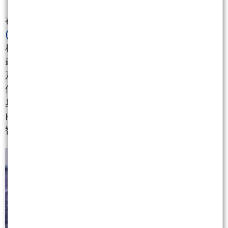
在高頻高速基材方面，CCL 廠商 台光電
(2383)
、聯茂
(6213)
與 台燿
(6274)
供應符合高速傳輸要求的高階板
材，隨着整體伺服器產值擴大而間接獲益；
最上游的玻纖布與銅箔廠如 台玻
(1802)
、富喬
(1815)
及 金居
(8358)
則跟隨 ABF 載板的整體出貨潮波動。
值得注意的是，NAND 控制晶片大廠 群聯
(8299)
憑藉
其在快閃記憶體控制層與韌體技術的累積，未來若
HBF 走向標準化產品，有機會切入關鍵的介面控制與
智慧財產權（IP）授權環節。