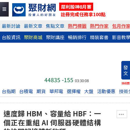
犀利股神8月賽
註冊完成任務拿100點
最新討論
最新文章
焦點文章
熱門標籤
熱門作家
包月作
台股資訊
聚財商城
聚財講座
暢銷排行
精裝套書
影音教
發
文
44835
-155
03:30:08
換稿費
台指期
台積電
期貨
華邦電
選擇權
大盤
活動優惠
技術
速度歸 HBM、容量給 HBF：一
個正在重組 AI 伺服器硬體結構