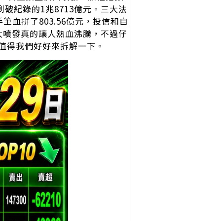
來到破紀錄的1兆8713億元。三大法
筆血拼了803.56億元，投信和自
級的大噴發真的讓人熱血沸騰，不過仔
值得我們好好來拆解一下。