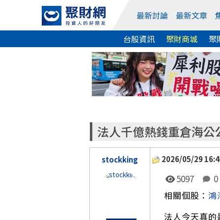
最新討論
最新文章
台股資訊
聚財商城
聚
法人千億熱錢重倉海公
2026/05/29 16:4
stockking
5097
0
相關個股：
鴻
法人今天真的