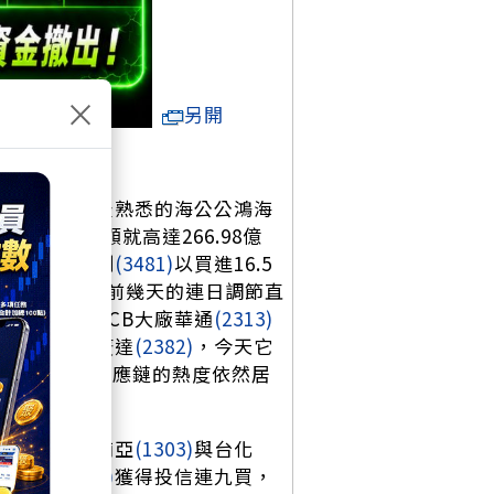
×
另開
子股。大家最熟悉的海公公鴻海
的買盤金額就高達266.98億
眉吐氣，群創
(3481)
以買進16.5
近7萬張，從前幾天的連日調節直
(2344)
以及PCB大廠華通
(2313)
「肉鬆」的廣達
(2382)
，今天它
示伺服器相關供應鏈的熱度依然居
低檔吸納了南亞
(1303)
與台化
長榮航
(2618)
獲得投信連九買，