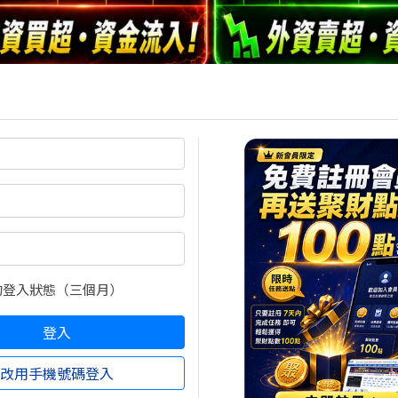
https://stock.wearn.com/a50.asp
吸睛的，絕對是那些被外資與主力「重倉」佈局的科技電
接被買到飛天，三大法人聯手吸籌超過9.2萬張，光是砸下去
看好的企圖心。另外，沉寂已久的面板雙虎今天也終於揚
字強勢拿下全市場買超榜首，友達
(2409)
也同步被大買將
。除此之外，老字號的仁寶
(2324)
、記憶體族群的華邦電
囤貨的焦點。說到電子權值股，當然也不能漏掉大家俗稱
的登入狀態（三個月）
超過1.5萬張的強力奧援，單日狂砸52.31億元力挺，顯
登入
花齊放，傳產與航運板塊今天也有不少亮點。外資默默在
改用手機號碼登入
權值股，雙雙買進數萬張。航空雙雄同樣受到法人青睞，