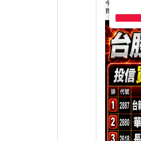
今天單日就進補
買進超過1.