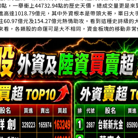
.50點，一舉衝上44732.94點的歷史天價，總成交量更是
高達1018.79億元，其中外資根本是帶頭大哥，單日大手
60.97億元及154.27億元熱情助攻。看到這種史詩
來看，各類股的命運可是大不相同，資金板塊的移動非常