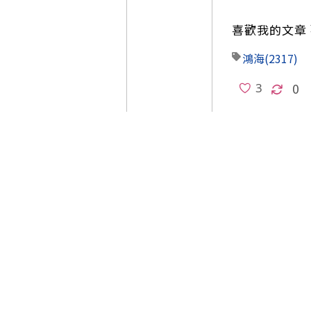
喜歡我的文章 
鴻海
(2317)
0
本文章只有一頁。
stockking
最新文章
法人大換血！瘋搶AI記憶體大補丸
金融金釵慘..
2026/08/04 16:48:15
法人資金大換血實錄！百億銀彈強