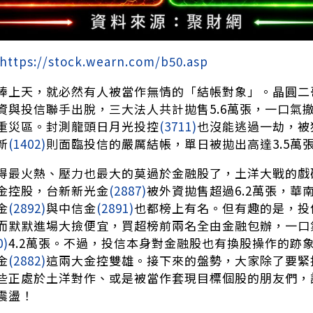
https://stock.wearn.com/b50.asp
捧上天，就必然有人被當作無情的「結帳對象」。晶圓二
資與投信聯手出脫，三大法人共計拋售5.6萬張，一口氣
重災區。封測龍頭日月光投控
(3711)
也沒能逃過一劫，被
新
(1402)
則面臨投信的嚴厲結帳，單日被拋出高達3.5萬
得最火熱、壓力也最大的莫過於金融股了，土洋大戰的戲
金控股，台新新光金
(2887)
被外資拋售超過6.2萬張，華
金
(2892)
與中信金
(2891)
也都榜上有名。但有趣的是，投
而默默進場大撿便宜，買超榜前兩名全由金融包辦，一口
0)
4.2萬張。不過，投信本身對金融股也有換股操作的跡
金
(2882)
這兩大金控雙雄。接下來的盤勢，大家除了要緊
些正處於土洋對作、或是被當作套現目標個股的朋友們，
震盪！