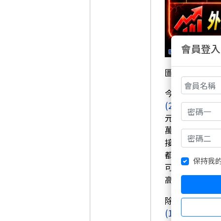
會員登入
圖片資料來源
今天盤面上最
(2317)
今天直
元，展現極度
萬張的驚人數
接迎來大翻盤
都是法人積極
保持我
可是獲得投信
高不下。
除了電子股百
(1326)
等塑膠