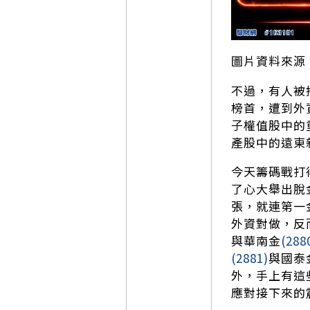
圖片資料來源
不過，有人被
榜首，遭到外
子權值股中的
產股中的遠東
今天籌碼戰打
了心大舉出脫
張，就連第一
外資對做，反
與華南金
(288
(2881)
與國泰
外，手上有這
應對接下來的