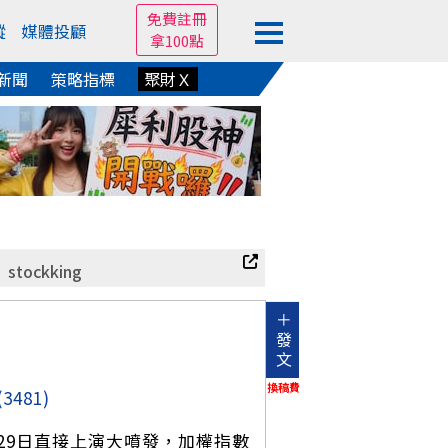
免費註冊
蹤
媒體投顧
拿100點
新聞
策略指標
聚財Ｘ
stockking
＋
發
文
換稿費
(3481)
29日直接上演大噴發，加權指數