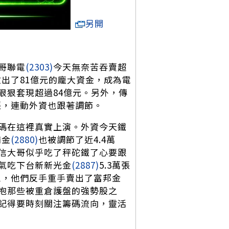
另開
哥聯電
(2303)
今天無奈苦吞賣超
撤出了81億元的龐大資金，成為電
狠狠套現超過84億元。另外，傳
張，連動外資也跟著調節。
碼在這裡真實上演。外資今天鐵
南金
(2880)
也被調節了近4.4萬
信大哥似乎吃了秤砣鐵了心要跟
氣吃下台新新光金
(2887)
5.3萬張
象，他們反手重手賣出了富邦金
抱那些被重倉護盤的強勢股之
記得要時刻關注籌碼流向，靈活