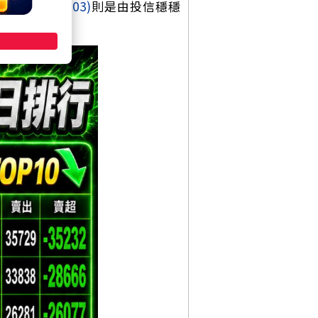
航海王長榮
(2603)
則是由投信穩穩
了一杯羹。