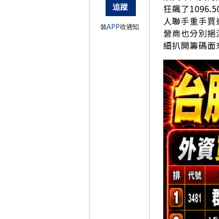
狂飆了1096
人聯手重手買進
裝
APP
收通知
營商也分別挹注
細扒開籌碼面