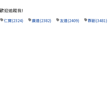
歡迎追蹤我!
仁寶
(2324)
廣達
(2382)
友達
(2409)
群創
(3481)
熱門焦點文章
，神山與
千點大K棒出來以後 接下來
2026/08/05 20:19:47
咖啡好喝
勢卡位老
大盤季線一口氣站上，除了