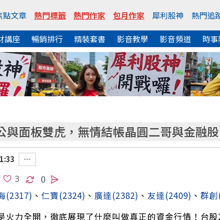
焦點文章
熱門標籤
熱門作家
包月作家
犀利股神
熱門追
財講座
暢銷排行
精裝套書
影音教學
影音頻道
時事
公與面板雙虎，無情結帳晶圓二哥與金融股
1:33
0
海
(2317)
、
仁寶
(2324)
、
廣達
(2382)
、
友達
(2409)
、
群創
是火力全開，徹底展現了什麼叫做真正的資金行情！台股