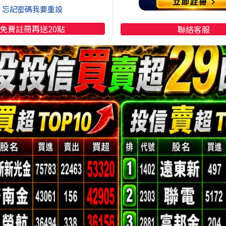
了3.6萬張；華航
(2610)
也獲得外資與自營商的關愛。
忘記密碼我要重設
2萬張，傳產族群可以說是在這波資金浪潮中，穩健地分到
免費註冊再送20點
聯絡客服