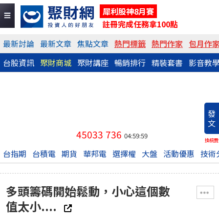
犀利股神8月賽
註冊完成任務拿100點
最新討論
最新文章
焦點文章
熱門標籤
熱門作家
包月作
台股資訊
聚財商城
聚財講座
暢銷排行
精裝套書
影音教
發
文
45033
736
04:59:59
換稿費
台指期
台積電
期貨
華邦電
選擇權
大盤
活動優惠
技術
多頭籌碼開始鬆動，小心這個數
值太小....