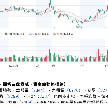
、面板三虎發威，資金輪動仍很兇】
續強勢，華邦電
（2344）
、力積電
（6770）
、商丞
（82
聯
（8299）
、旺宏
（2337）
也同步走揚。面板族群人氣
停，友達
（2409）
大漲8.49%，成交量仍高居市場前