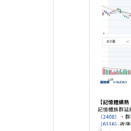
【記憶體續熱
記憶體族群延
（2408）
、群
（6116）
收漲