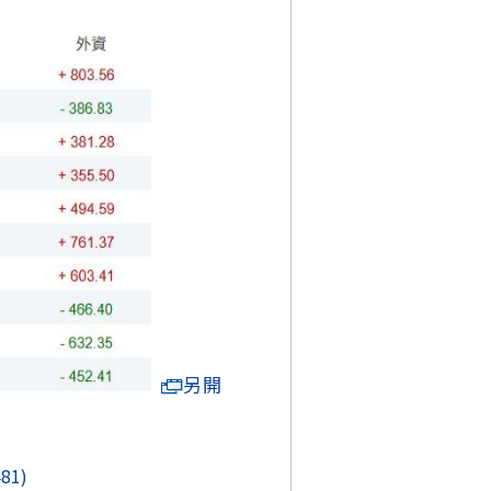
另開
481)