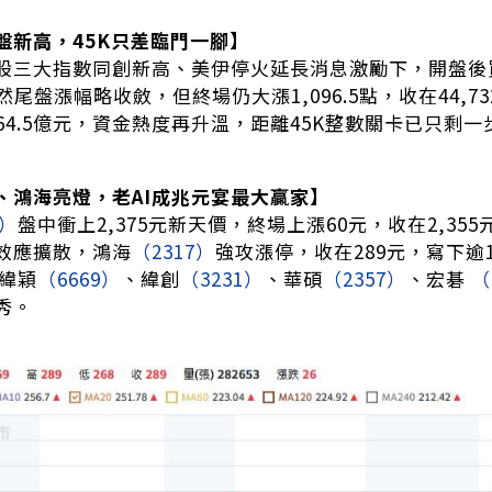
盤新高，45K只差臨門一腳】
股三大指數同創新高、美伊停火延長消息激勵下，開盤後買
。雖然尾盤漲幅略收斂，但終場仍大漲1,096.5點，收在44,
164.5億元，資金熱度再升溫，距離45K整數關卡已只剩
、鴻海亮燈，老AI成兆元宴最大贏家】
0）
盤中衝上2,375元新天價，終場上漲60元，收在2,3
效應擴散，鴻海
（2317）
強攻漲停，收在289元，寫下逾
緯穎
（6669）
、緯創
（3231）
、華碩
（2357）
、宏碁
（
秀。