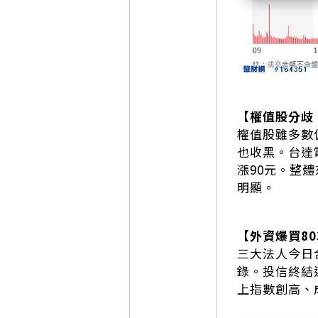
【權值股分歧
權值股雖多數
也收黑。台達
漲90元。整
明顯。
【外資爆買8
三大法人今日合
錄。投信終結連
上指數創高、