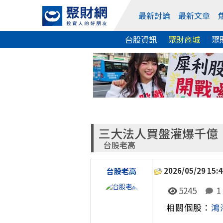
最新討論
最新文章
台股資訊
聚財商城
聚
三大法人買盤灌爆千億！
台股老高
2026/05/29 15:4
台股老高
5245
1
相關個股：
鴻