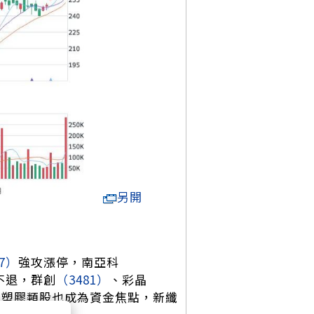
另開
77）
強攻漲停，南亞科
不退，群創
（3481）
、彩晶
段。塑膠類股也成為資金焦點，新纖