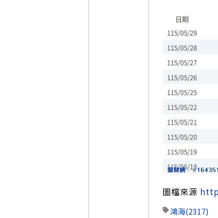
圖檔來源
htt
鴻海
(2317)