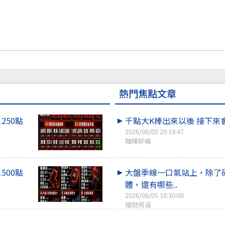
熱門焦點文章
1250點
千點大K棒出來以後 接下來
2026/08/05 20:19:47
咖啡好喝
1500點
大盤季線一口氣站上，除了
體，還有哪些..
2026/08/05 18:30:00
理財阿涵
盪守43K
三大法人買爆了！你搭上哪