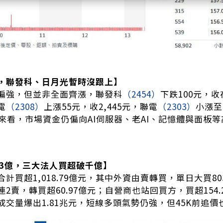
，聯發科、日月光暫時沒跟上】
偏強，但並非全面齊漲，聯發科
（2454）
下跌100元，收
電
（2308）
上漲55元，收2,445元，聯電
（2303）
小漲至
體來看，市場資金仍偏向AI伺服器、老AI、記憶體與面板
03億，三大法人買超破千億】
計買超1,018.79億元，其中外資由賣轉買，單日大買80
2賣，轉買超60.97億元；自營商也站回買方，買超154
成交量爆出1.81兆元，短線多頭氣勢仍強，但45K前追