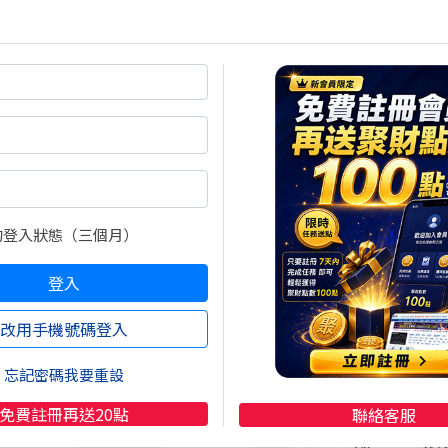
AI與半導體供應鏈題材發酵，連2日漲停、連7日上漲。
的登入狀態（三個月）
登入
改用手機號碼登入
忘記密碼我要重設
免費註冊再送20點
聯絡客服