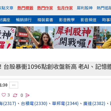
焦點文章
熱門標籤
熱門作家
包月作家
犀利股神
熱門追
財講座
暢銷排行
精裝套書
影音教學
影音頻道
時事
台股暴衝1096點創收盤新高 老AI、記
1:30
0
海
(2317)
、
台積電
(2330)
、
華邦電
(2344)
、
廣達
(2382)
、