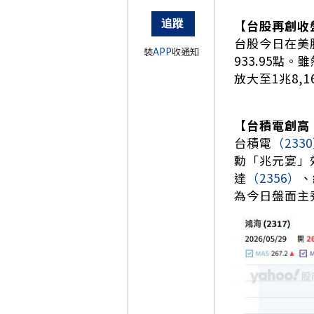
【台股再創收
台股今日在美
裝
APP
收通知
933.95點
放大至1兆8,
【台積電創高
台積電
（233
勳「兆元宴」
達
（2356）
、
為今日盤面主