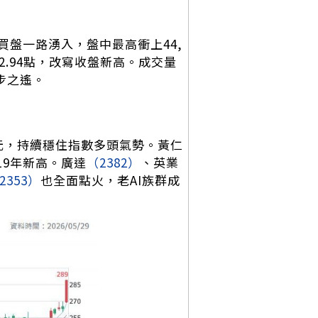
盤一路湧入，盤中最高衝上44,
732.94點，改寫收盤新高。成交量
一步之遙。
55元，持續穩住指數多頭氣勢。黃仁
19年新高。廣達
（2382）
、英業
2353）
也全面點火，老AI族群成