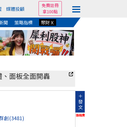
免費註冊
蹤
媒體投顧
拿100點
新聞
策略指標
聚財Ｘ
憶體、面板全面開轟
＋
發
文
換稿費
群創
(3481)