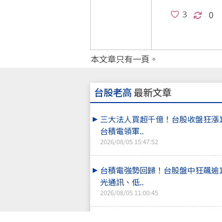
0
本文章只有一頁。
台股老高
最新文章
三大法人買超千億！台股收盤狂漲
台積電領軍..
2026/08/05 15:47:52
台積電強勢回歸！台股盤中狂飆逾
光通訊、低..
2026/08/05 11:00:45
投信狂買252億力撐！台股千點震