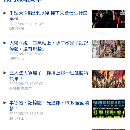
千點大K棒出來以後 接下來會發生什麼
事情
2026/08/05 20:19:47
咖啡好喝
大盤季線一口氣站上，除了矽光子跟記
憶體，還有哪些..
2026/08/05 18:30:00
理財阿涵
三大法人買爆了！你搭上哪一班飆股特
快車？
2026/08/05 19:00:00
選擇權實驗室
半導體、記憶體、光通訊、PCB 全面噴
發！
2026/08/05 19:08:15
股市打工仔