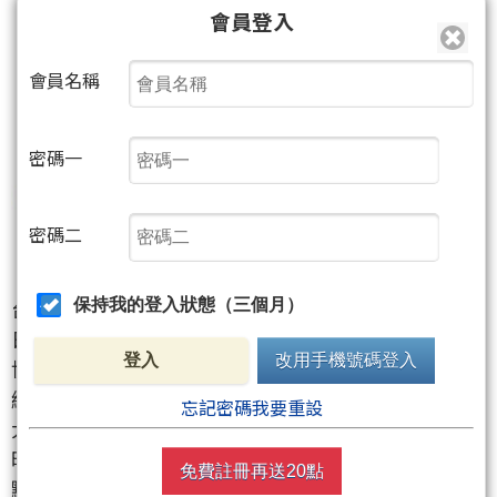
會員登入
會員名稱
密碼一
密碼二
台股昨日才剛上演高低震盪逾1,700點的劇烈洗盤，今
保持我的登入狀態（三個月）
日盤中氣氛明顯回溫。受到美國與伊朗傳出停火初步
登入
改用手機號碼登入
協議、美股四大指數收紅，加上黃仁勳「兆元宴」持
續替AI題材加溫，台股早盤開高走高，加權指數一度
忘記密碼我要重設
大漲逾千點，最高衝上44,757點之上，不只快速收復
昨日失土，也重新站回44K關卡，市場多頭氣勢再度被
免費註冊再送20點
點燃。