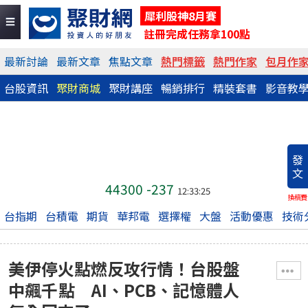
犀利股神8月賽
註冊完成任務拿100點
最新討論
最新文章
焦點文章
熱門標籤
熱門作家
包月作
台股資訊
聚財商城
聚財講座
暢銷排行
精裝套書
影音教
發
文
44300
-237
12:33:25
換稿費
台指期
台積電
期貨
華邦電
選擇權
大盤
活動優惠
技術
美伊停火點燃反攻行情！台股盤
中飆千點 AI、PCB、記憶體人