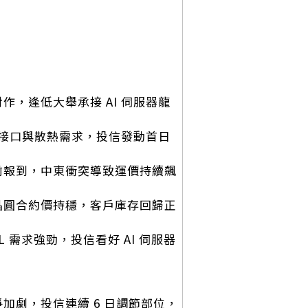
資對作，逢低大舉承接 AI 伺服器龍
晶片測試接口與散熱需求，投信發動首日
季提前報到，中東衝突導致運價持續飆
體矽晶圓合約價持穩，客戶庫存回歸正
CL 需求強勁，投信看好 AI 伺服器
競爭加劇，投信連續 6 日調節部位，