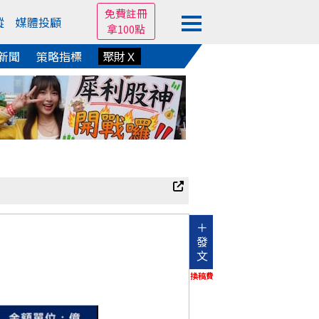
免費註冊
蹤
媒體投顧
拿100點
新聞
策略指標
聚財Ｘ
＋
發
文
換稿費