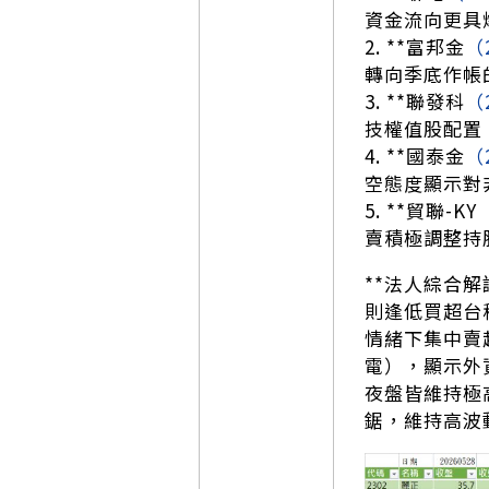
資金流向更具爆
2. **富邦金
（
轉向季底作帳
3. **聯發科
（
技權值股配置
4. **國泰金
（
空態度顯示對
5. **貿聯-KY
賣積極調整持
**法人綜合解
則逢低買超台
情緒下集中賣
電），顯示外資
夜盤皆維持極
鋸，維持高波