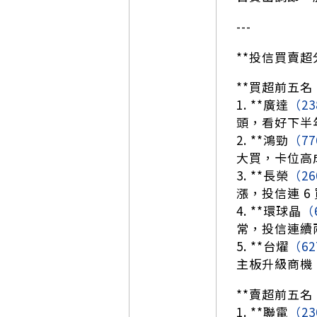
---
**投信買賣超
**買超前五名
1. **廣達
（23
頭，看好下半年
2. **鴻勁
（77
大買，卡位高
3. **長榮
（26
漲，投信連 
4. **環球晶
（
常，投信連續
5. **台燿
（62
主板升級商機，
**賣超前五名
1. **聯電
（23