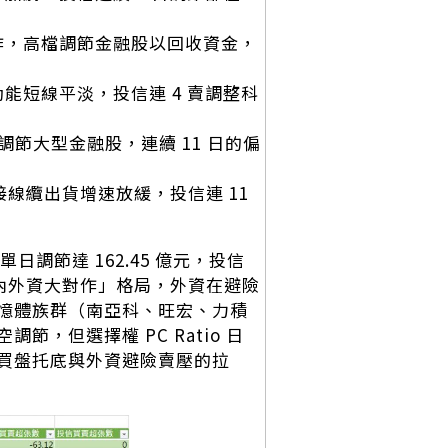
資對作，高檔調節金融股以回收資金，
片動能短線平淡，投信連 4 賣調整科
持續調節大型金融股，連續 11 日的偏
階連接線纜出貨增速放緩，投信連 11
日調節達 162.45 億元，投信
「內外資大對作」格局，外資在避險
憶體族群（南亞科、旺宏、力積
，但選擇權 PC Ratio 日
買盤托底與外資避險賣壓的拉