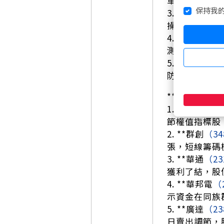
車用電子需求
保持我
3. **力積電
（
操作，押寶利
4. **京元電子
測大廠，看好
5. **富邦金
（
防禦型部位連續
**賣超前五名
1. **台積電
（
節權值指標股
2. **群創
（34
張，短線籌碼
3. **華通
（23
獲利了結，股
4. **華邦電
（
示資金在同族
5. **廣達
（23
日賣出調節，