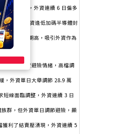
程代工報價回溫，外資連續 6 日偏多
晶片測試需求強勁，外資逢低加碼半導體封
獲利亮眼，配息預期高，吸引外資作為
治衝突加劇引發外資避險情緒，高檔調
放緩，外資單日大舉調節 28.9 萬
I 需求短線面臨調整，外資連續 3 日
記憶體族群，但外資單日調節避險，顯
服器高檔獲利了結賣壓湧現，外資連續 5