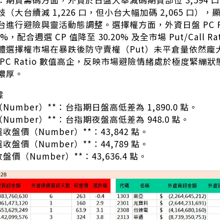
（大台續減 1,226 口，但小台大幅加碼 2,065 口
進行避險與靈活動態調整。選擇權方面，外資日盤 PC Rati
6%，配合週選 CP 值降至 30.20% 及全市場 Put/Call R
體選擇權市場在暴跌後防守賣權（Put）未平倉量依然龐大
PC Ratio 數值高企，反映市場避險情緒處於極度緊繃
濃厚。
據
（Number）**：台指期日盤高低差為 1,890.0 點。
（Number）**：台指期夜盤高低差為 948.0 點。
盤收盤價（Number）**：43,842 點。
盤收盤價（Number）**：44,789 點。
盤價（Number）**：43,636.4 點。