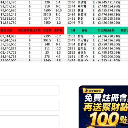
分析**
：**
2408）
**：買超 201.42 億元，連續買超 3 日。記
I 伺服器帶動的高頻寬記憶體（HBM）外溢效應。
37）
**：買超 130.61 億元，買超 1 日。NOR Flas