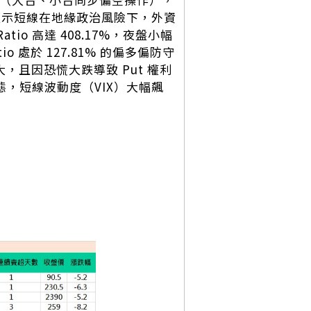
），顯示短線在地緣政治風險下，外資
o 高達 408.17%，夜盤小幅
atio 處於 127.81% 的偏多偏防守
，且因恐慌大跌導致 Put 權利
狀態，短線波動度（VIX）大幅飆