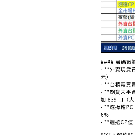
#### 籌碼數
- **外資現貨
元）
- **台積電買
- **期貨未平
加 839 口（大
- **選擇權PC 
6%
- **週選CP值
**法人解讀*