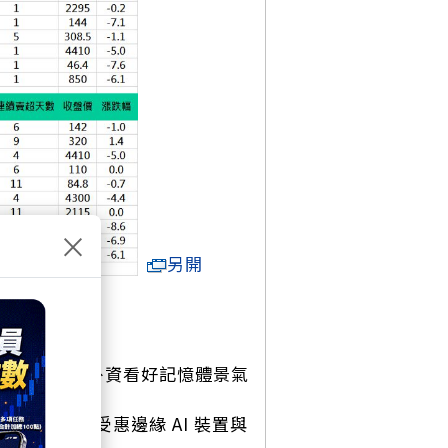
×
另開
憶體現貨價調漲，外資看好記憶體景氣
h 庫存去化完畢，受惠邊緣 AI 裝置與