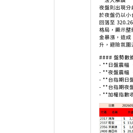
夜盤則出現分歧
於夜盤仍以小台
回落至 320.2
格局，顯示整
金暴漲，造成 
升，避險氛圍
#### 盤勢數
- **日盤震幅
- **夜盤震幅
- **台指期日
- **台指期夜
- **加權指數收