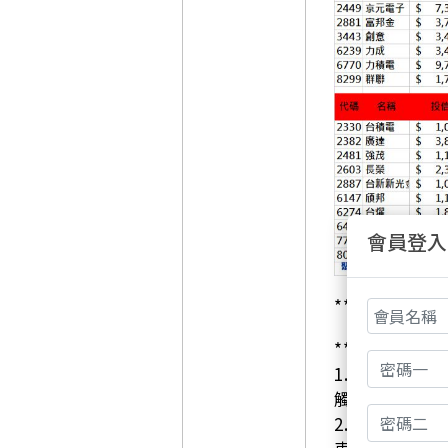
會員登入
**外資買賣超
**買超前五名
1. **南亞科
（
觸底回升與 A
2. **旺宏
（23