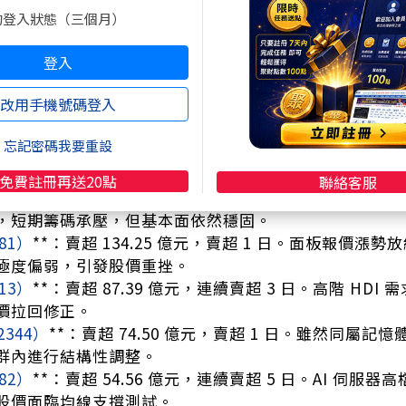
增溫，外資發動單日大舉布局。
的登入狀態（三個月）
6770）
**：買超 97.40 億元，連續買超 6 日。成熟製
基型記憶體與 3D 封裝新業務成長。
登入
（2449）
**：買超 73.14 億元，買超 1 日。AI 
未來產能擴充前景。
改用手機號碼登入
2881）
**：買超 37.30 億元，連續買超 6 日。金控
 6 日加碼。
忘記密碼我要重設
：**
免費註冊再送20點
聯絡客服
2330）
**：賣超 162.45 億元，賣超 1 日。地緣政
，短期籌碼承壓，但基本面依然穩固。
81）
**：賣超 134.25 億元，賣超 1 日。面板報價漲勢
極度偏弱，引發股價重挫。
13）
**：賣超 87.39 億元，連續賣超 3 日。高階 HD
價拉回修正。
2344）
**：賣超 74.50 億元，賣超 1 日。雖然同屬
群內進行結構性調整。
82）
**：賣超 54.56 億元，連續賣超 5 日。AI 伺
股價面臨均線支撐測試。