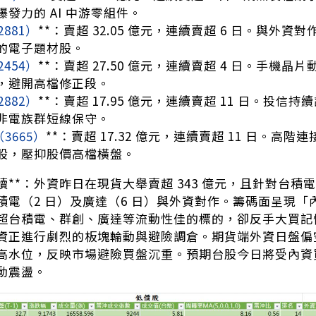
發力的 AI 中游零組件。
2881）
**：賣超 32.05 億元，連續賣超 6 日。與外
的電子題材股。
2454）
**：賣超 27.50 億元，連續賣超 4 日。手機晶
，避開高檔修正段。
2882）
**：賣超 17.95 億元，連續賣超 11 日。投信
非電族群短線保守。
（3665）
**：賣超 17.32 億元，連續賣超 11 日。高
股，壓抑股價高檔橫盤。
讀**：外資昨日在現貨大舉賣超 343 億元，且針對台積電單
積電（2 日）及廣達（6 日）與外資對作。籌碼面呈現
超台積電、群創、廣達等流動性佳的標的，卻反手大買記
正進行劇烈的板塊輪動與避險調倉。期貨端外資日盤偏空調節
高水位，反映市場避險買盤沉重。預期台股今日將受內資
動震盪。