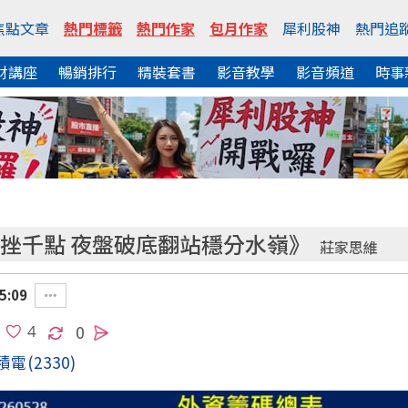
焦點文章
熱門標籤
熱門作家
包月作家
犀利股神
熱門追
財講座
暢銷排行
精裝套書
影音教學
影音頻道
時事
緣利空挫千點 夜盤破底翻站穩分水嶺》
莊家思維
5:09
0
積電
(2330)