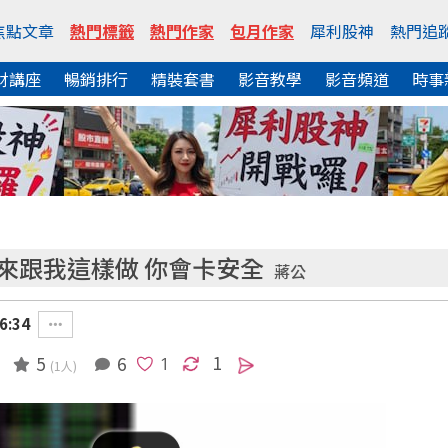
焦點文章
熱門標籤
熱門作家
包月作家
犀利股神
熱門追
財講座
暢銷排行
精裝套書
影音教學
影音頻道
時事
來跟我這樣做 你會卡安全
蔣公
6:34
1
5
6
(1人)