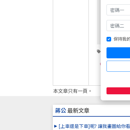
保持我
技術分析
1
本文章只有一頁。
蔣公
最新文章
[上車還是下車]呢? 讓我畫圖給你