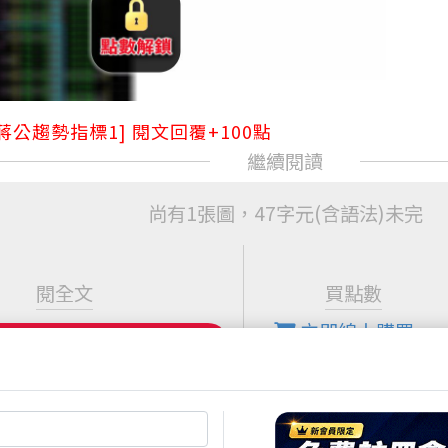
蔣公趨勢指標1] 閱文回覆+100點
尚有1張圖，47字元(含語法)未完
閱全文
買點數
立即線上購買
超商買真方便
註冊
再送聚財點數
20
點
快速購點
( 刷卡、Line Pay、Apple
Pay、Google Pay )