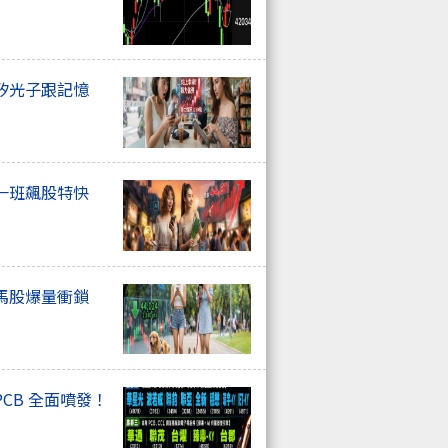
矽光子跟記憶
一班飆股特快
馬股爆量衝鎖
CB 全面噴發！