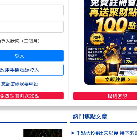
的登入狀態（三個月）
登入
改用手機號碼登入
忘記密碼我要重設
免費註冊再送20點
聯絡客服
熱門焦點文章
看
千點大K棒出來以後 接下來