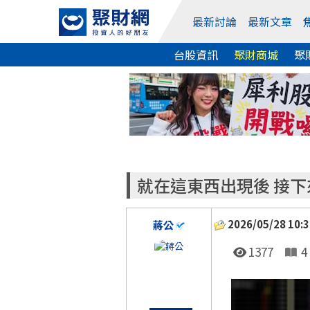
最新討論
最新文章
台股資訊
聚財商城
聚
就在這東西出現後 接下
2026/05/28 10:3
蔣公
1377
4