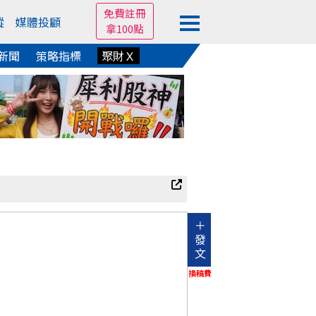
免費註冊
蹤
媒體投顧
拿100點
新聞
策略指標
聚財Ｘ
＋
發
文
換稿費