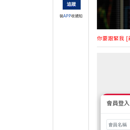
裝
APP
收通知
你要跟緊我 [
會員登入
非會員請先