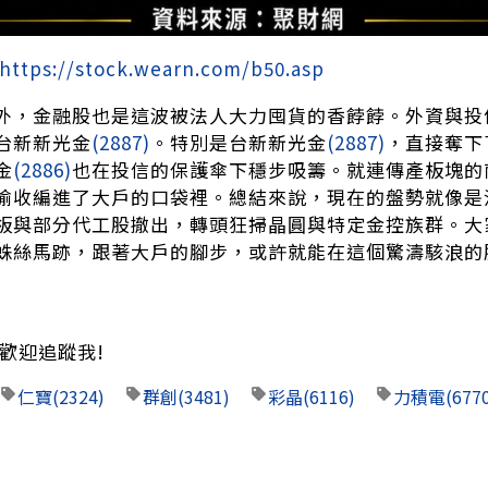
https://stock.wearn.com/b50.asp
外，金融股也是這波被法人大力囤貨的香餑餑。外資與投
台新新光金
(2887)
。特別是台新新光金
(2887)
，直接奪下
金
(2886)
也在投信的保護傘下穩步吸籌。就連傳產板塊的
偷收編進了大戶的口袋裡。總結來說，現在的盤勢就像是
板與部分代工股撤出，轉頭狂掃晶圓與特定金控族群。大
蛛絲馬跡，跟著大戶的腳步，或許就能在這個驚濤駭浪的
歡迎追蹤我!
仁寶
(2324)
群創
(3481)
彩晶
(6116)
力積電
(677