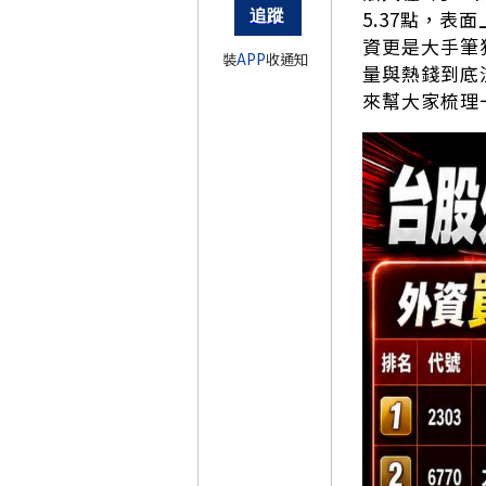
5.37點，表
資更是大手筆狂
裝
APP
收通知
量與熱錢到底
來幫大家梳理