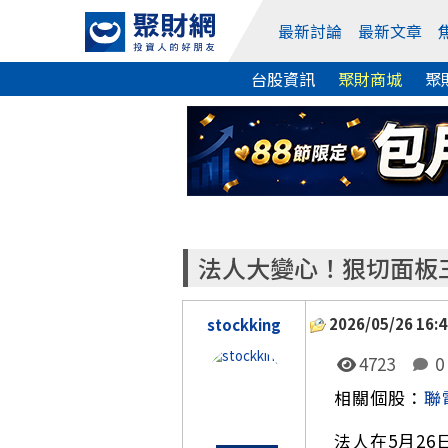
最新討論
最新文章
台股資訊
聚財商城
聚
法人大變心！狠切面板
2026/05/26 16:4
stockking
4723
0
相關個股：
聯
法人在5月2