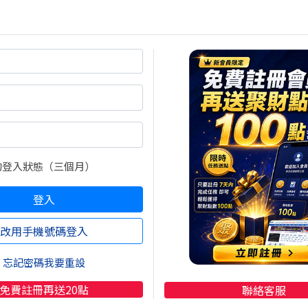
https://stock.wearn.com/a50.asp
款的重災區，絕對非面板族群莫屬。最近話題不斷的面板
1)
一家就慘遭暴砍近22萬張，成為單日賣超榜首，外資
9)
也被大砍將近17萬張，加上彩晶
(6116)
也轉買為賣，面
的登入狀態（三個月）
面真的是嚇壞不少散戶。另一方面，投信的操作也很有戲
，繼續苦情賣超近3萬張，這已經是投信連續第34天拋售
登入
金融股，也成了投信這波獲利了結、轉換陣地的犧牲品。
改用手機號碼登入
賣，就代表有其他板塊正在被瘋狂掃貨！這波法人大買的
融股身上。外資就像是看到週年慶特價品一樣，瘋狂進貨
忘記密碼我要重設
買超冠軍寶座。力積電
(6770)
也不遑多讓，被三大法人聯
免費註冊再送20點
聯絡客服
和旺宏
(2337)
，以及測試大廠京元電子
(2449)
同樣深受外