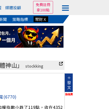
免費註冊
蹤
媒體投顧
拿100點
新聞
策略指標
聚財Ｘ
體神山」
stockking
＋
發
文
換稿費
電
(6770)
指數小跌了119點，收在4352