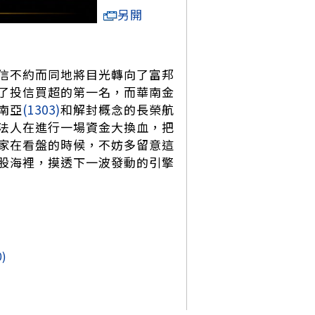
另開
信不約而同地將目光轉向了富邦
了投信買超的第一名，而華南金
南亞
(1303)
和解封概念的長榮航
法人在進行一場資金大換血，把
家在看盤的時候，不妨多留意這
股海裡，摸透下一波發動的引擎
0)