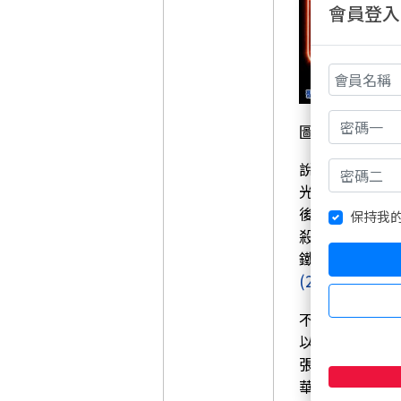
會員登入
圖片資料來源
說到被狠心提
光是群創
(348
後的友達
(240
保持我
殺聲隆隆的場
鐵了心要分手
(2884)
等部分
不過，有人被
以及特定的金
張，穩坐外資
華邦電
(2344)