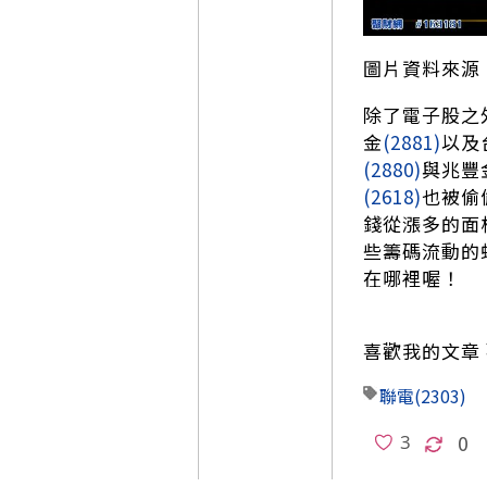
圖片資料來源
除了電子股之
金
(2881)
以及
(2880)
與兆豐
(2618)
也被偷
錢從漲多的面
些籌碼流動的
在哪裡喔！
喜歡我的文章 
聯電
(2303)
0