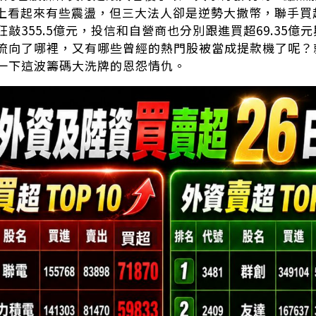
面上看起來有些震盪，但三大法人卻是逆勢大撒幣，聯手買超
敲355.5億元，投信和自營商也分別跟進買超69.35億元
流向了哪裡，又有哪些曾經的熱門股被當成提款機了呢？
一下這波籌碼大洗牌的恩怨情仇。