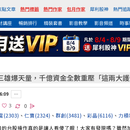
焦點文章
熱門標籤
熱門作家
包月作家
犀利股神
熱門追
財講座
暢銷排行
精裝套書
影音教學
影音頻道
時事
三雄爆天量，千億資金全數重壓「這兩大護
6:09
0
電
(2303)
、
仁寶
(2324)
、
群創
(3481)
、
彩晶
(6116)
、
力積
6日的台股操作真的是讓人看傻了眼！大家有發現嗎？雖然加權