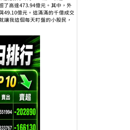
了高達473.94億元。其中，外
與49.10億元。這滿滿的千億成交
就讓我這個每天盯盤的小股民，