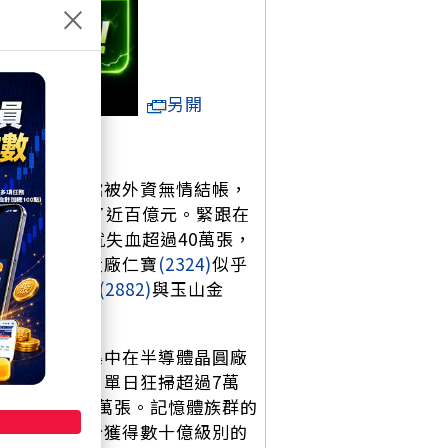
×
另開
股，趁著高檔被外資無情結帳，
從這檔就提款了近百億元。緊跟在
板三雄單日就失血超過40萬張，
，對於代工大廠仁寶
(2324)
似乎
了；而國泰金
(2882)
與玉山金
焦點，全數集中在半導體晶圓廠
聯電
(2303)
，單日狂掃超過7萬
手爆買超過6萬張。記憶體族群的
資青睞，紛紛獲得數十億級別的