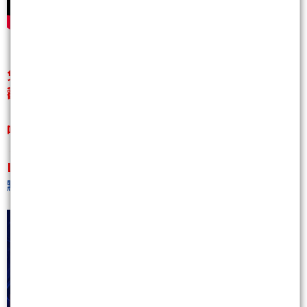
免費飆股推薦
歡迎加入
【鐘崑禎分析師】
唯一本人LINE官方帳號
↓↓↓
Line搜尋：【@we178】
點此連結：
https://lin.ee/6yrWqDa