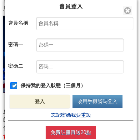
會員登入
思。
會員名稱
密碼一
密碼二
保持我的登入狀態（三個月）
登入
改用手機號碼登入
重點不只是大盤，而是「資金輪動」的節奏！高位階
忘記密碼我要重設
的股票還能追嗎？
低位階的大底飆股何時發動？影片完整解析包含
台積
免費註冊再送20點
電、聯發科、鴻海、廣達的目標價，以及ABF載板、