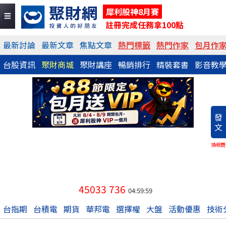
犀利股神8月賽
註冊完成任務拿100點
最新討論
最新文章
焦點文章
熱門標籤
熱門作家
包月作
台股資訊
聚財商城
聚財講座
暢銷排行
精裝套書
影音教
發
文
換稿費
45033
736
04:59:59
台指期
台積電
期貨
華邦電
選擇權
大盤
活動優惠
技術