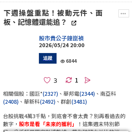
下週操盤重點！被動元件、面
板、記憶體還能追？
股市貴公子鐘崑禎
2026/05/24 20:00
6844
1
人
相關個股：國巨*
(2327)
、華邦電
(2344)
、南亞科
(2408)
、華新科
(2492)
、群創
(3481)
台股挑戰4萬3千點，到底會不會太貴？別再看過去的
數字，
股市是看「未來的獲利」
！這集週末特別節
目，分析師用獨家彭博數據，帶你破解本益比的迷