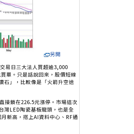
另開
易日三大法人買超逾3,000
打包買單。只是話說回來，股價短線
撿鑽石」，比較像是「火箭升空途
，直接鎖在226.5元漲停。市場這次
台灣LED陶瓷基板龍頭，也是全
個月新高，搭上AI資料中心、RF通