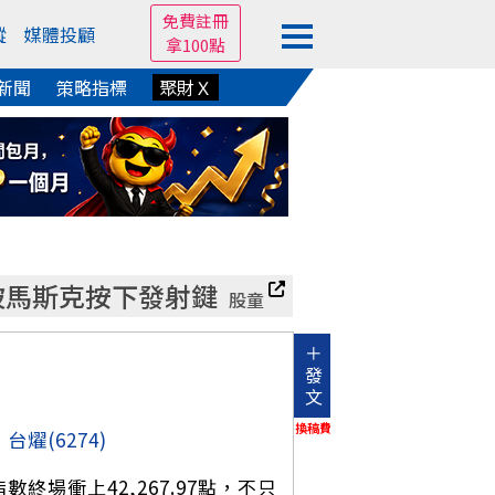
免費註冊
蹤
媒體投顧
拿100點
新聞
策略指標
聚財Ｘ
像被馬斯克按下發射鍵
股童
＋
發
文
換稿費
、
台燿
(6274)
場衝上42,267.97點，不只