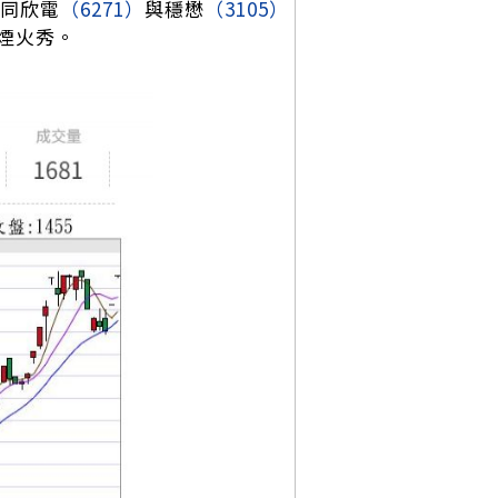
，同欣電
（6271）
與穩懋
（3105）
煙火秀。