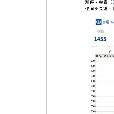
漲停、金寶
（
也同步亮燈，