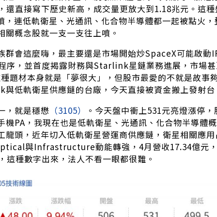
6點，還直接寫下歷史新高，成交量更放大到1.18兆元。
會噴，連低軌衛星、光通訊、化合物半導體都一起被點火
相關概念股就一支一支往上噴。
群會這麼嗨，最主要還是市場開始炒SpaceX可能啟動IP
程序，並首度揭露財務與Starlink星鏈業務進展，市場
這種題材本身就是「夢很大」，但股市最愛的不就是故事
link與低軌衛星供應鏈的台廠，今天直接被資金搬上發射台
一，就是穩懋
（3105）
。今天盤中衝上531元亮燈漲停
手機PA，我現在也是低軌衛星、光通訊、化合物半導體
龍頭，近年切入低軌衛星營運商供應鏈，衛星相關應用占Infr
tical與Infrastructure動能轉強，4月營收17.34億
高，這種數字出來，法人不看一眼都很難。