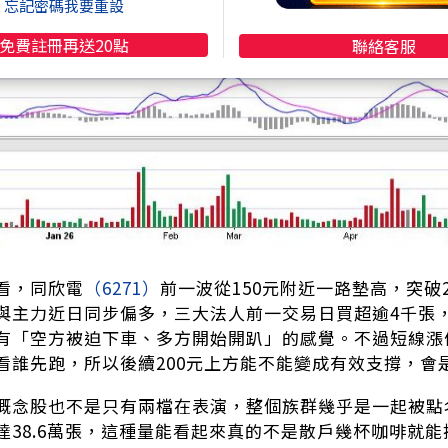
忘記密碼我要重設
免費註冊再送20點
聯絡客服
看，同欣電
（6271）
前一波從150元附近一路墊高，突破
與主力近日同步偏多，三大法人前一交易日買超逾4千張，
有「空方被迫下車、多方開始開趴」的感覺。不過短線漲
看誰先跑，所以後續200元上方能不能變成有效支撐，會
概念股也不是只有兩檔在表演，整個族群幾乎是一起被點
達38.6萬張，這種量能看起來真的不是散戶幾杯咖啡就