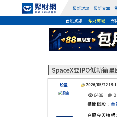
最新討論
最新文章
台股資訊
聚財商城
聚
SpaceX要IPO低
2026/05/22 19:1
股童
6489
0
相關個股：
金
台股今天這根大