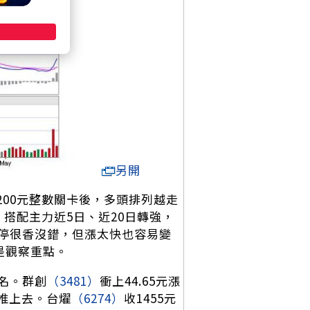
另開
200元整數關卡後，多頭排列越走
搭配主力近5日、近20日轉強，
停很香沒錯，但漲太快也容易變
是觀察重點。
名。群創
（3481）
衝上44.65元漲
能推上去。台燿
（6274）
收1455元