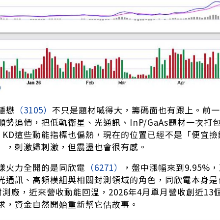
穩懋
（3105）
不只是題材喊得大，籌碼面也有跟上。前一交
順勢追價，把低軌衛星、光通訊、InP/GaAs題材一次
I、KD這些動能指標也偏熱，現在的位置已經不是「便宜
」，刺激歸刺激，但震盪也會很有感。
樣火力全開的是同欣電
（6271）
，盤中漲幅來到9.95%
光通訊、高頻模組與相關封測領域的角色，同欣電本身是
封測廠，近來營收動能回溫，2026年4月單月營收創近13
求，資金自然開始重新幫它估故事。