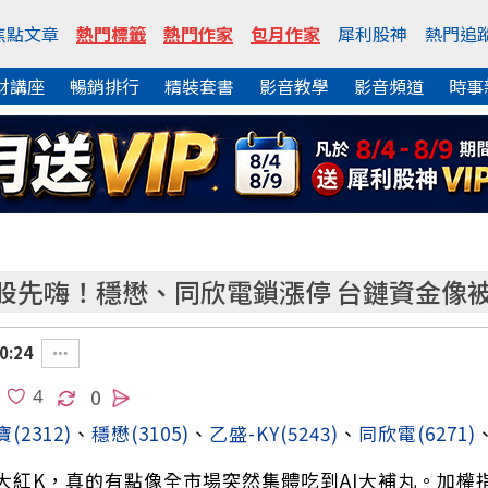
焦點文章
熱門標籤
熱門作家
包月作家
犀利股神
熱門追
財講座
暢銷排行
精裝套書
影音教學
影音頻道
時事
軌衛星股先嗨！穩懋、同欣電鎖漲停 台鏈資金
0:24
0
寶
(2312)
、
穩懋
(3105)
、
乙盛-KY
(5243)
、
同欣電
(6271)
紅K，真的有點像全市場突然集體吃到AI大補丸。加權指數終