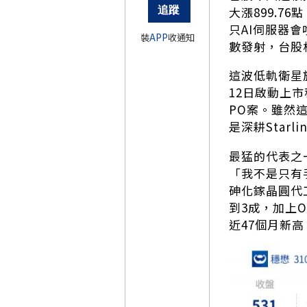
大漲899.7
只AI伺服器
裝
APP
收通知
數發射，台股
這波低軌衛星族
12日啟動上市
PO案。雖然
是深耕Star
最猛的代表之
「我不是只有
砷化鎵晶圓代工
到3成，加上Op
近47個月新