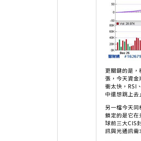
更關鍵的是，
張，今天資金
衝太快，RS
中還想跳上去
另一檔今天同
鎖定的是它在
球前三大CIS
訊與光通訊需