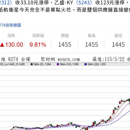
2312）
收33.10元漲停、乙盛-KY
（5243）
收123元漲停
低軌衛星今天完全不是單點火花，而是整個供應鏈直接變