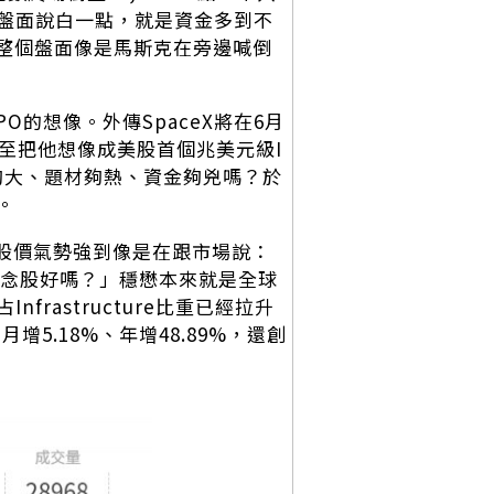
這種盤面說白一點，就是資金多到不
，整個盤面像是馬斯克在旁邊喊倒
O的想像。外傳SpaceX將在6月
甚至把他想像成美股首個兆美元級I
夠大、題材夠熱、資金夠兇嗎？於
。
，股價氣勢強到像是在跟市場說：
概念股好嗎？」穩懋本來就是全球
astructure比重已經拉升
元，月增5.18%、年增48.89%，還創