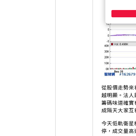
從股價走勢來
越明顯。法人
籌碼味道確實
成隔天大家互
今天低軌衛星
停，成交量高