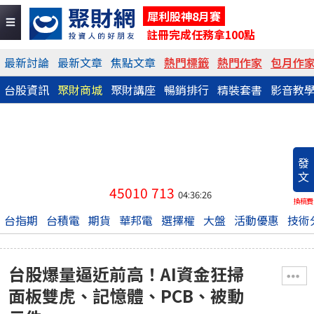
犀利股神8月賽
註冊完成任務拿100點
最新討論
最新文章
焦點文章
熱門標籤
熱門作家
包月作
台股資訊
聚財商城
聚財講座
暢銷排行
精裝套書
影音教
發
文
45010
713
04:36:26
換稿費
台指期
台積電
期貨
華邦電
選擇權
大盤
活動優惠
技術
台股爆量逼近前高！AI資金狂掃
面板雙虎、記憶體、PCB、被動