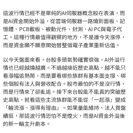
這波行情已經不是單純的AI伺服器概念股在表演，而
是AI資金開始外溢，從雲端伺服器一路燒到面板、記
憶體、PCB載板、被動元件、封測、AI PC與電子代
工。這種行情最值得觀察的地方，不是誰今天漲停，
而是資金願不願意開始替整個電子產業重新估值。
以今天盤面來看，台股多頭氣勢確實很強，AI外溢行
情也已經越燒越廣。不過越接近歷史高點，越不能只
看漲幅追熱鬧，而是要看哪些族群有基本面支撐、哪
些個股有法人與營收配合。股市最怕的不是沒行情，
而是行情來了卻亂追。接下來台股能不能真的突破歷
史高點，就看這些主流族群能不能從「一起漲」變成
「輪流漲、漲得有理由」。如果量能維持、法人買盤
續挺，那這波行情恐怕不是煙火，而是AI資金外溢後
的新一輪主升劇本。