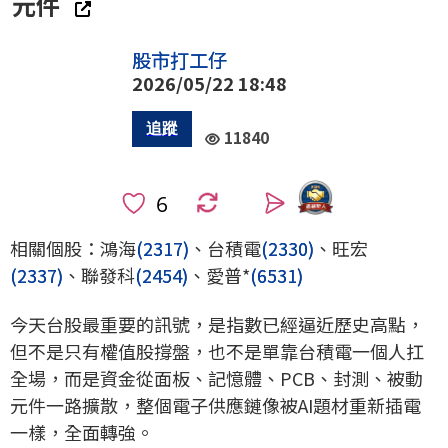
元件
股市打工仔
2026/05/22 18:48
11840
0
相關個股：鴻海
(2317)
、台積電
(2330)
、旺宏
(2337)
、聯發科
(2454)
、愛普*
(6531)
今天台股最重要的訊號，是指數已經逼近歷史高點，
但不是只有權值股撐盤，也不是單靠台積電一個人扛
全場，而是資金從面板、記憶體、PCB、封測、被動
元件一路擴散，整個電子供應鏈像被AI題材重新插電
一樣，全面轉強。