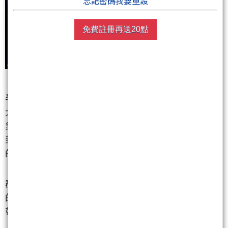
忘記密碼我要重設
免費註冊再送20點
半導體高階製程與記憶體聚落
大盤要攻歷史新高，底層的算力與儲存絕對是定海神
針。當前 CoWoS 產能吃緊，資金正強烈外溢到次世代
封裝 FOPLP（面板級扇出型封裝）以及報價全面喊漲
的利基型記憶體！
群創
（3481）
：【今日核心】不只是面板！近年深耕
的 FOPLP 先進封裝技術被市場視為下一個金雞母，挾
帶跨界科技題材，買盤瘋狂進駐鎖漲停！