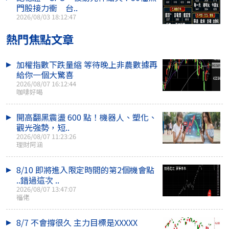
門股接力衝 台..
2026/08/03 18:12:47
熱門焦點文章
加權指數下跌量縮 等待晚上非農數據再
給你一個大驚喜
2026/08/07 16:12:44
咖啡好喝
開高翻黑震盪 600 點！機器人、塑化、
觀光強勢，短..
2026/08/07 11:23:26
理財阿涵
8/10 即將進入限定時間的第2個機會點
..錯過這次 ..
2026/08/07 13:47:07
福佬
8/7 不會撐很久 主力目標是XXXXX