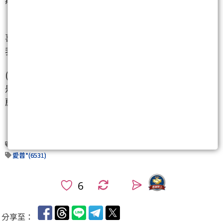
喜歡我的文章可以追蹤打工仔、按愛心收藏，這就是
我整理的最大動力！
(免責聲明：本文彙整自公開資訊與新聞報導，以上只
是我看完新聞的個人碎碎念，不是報明牌、非個股推
薦喔！股市有風險，投資請獨立判斷，盈虧自負)
鴻海(2317)
台積電(2330)
旺宏(2337)
聯發科(2454)
愛普*(6531)
0
分享至：