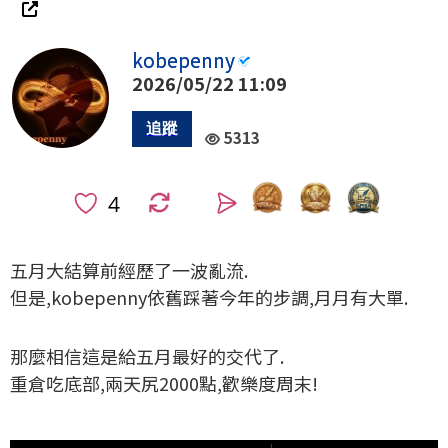
kobepenny
2026/05/22 11:09
5313
0
五月大結算前經歷了一波亂流.
但是,kobepenny依舊踩著今年的步調,月月有大單.
那麼相信這是給五月最好的交代了.
重倉吃底部,兩天尻2000點,歡樂度周末!