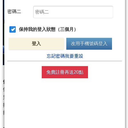
密碼二
保持我的登入狀態（三個月）
登入
改用手機號碼登入
忘記密碼我要重設
免費註冊再送20點
低軌衛星與軍工網通族群
信錦
（1582）
：打工仔重點觀察！以前大家都以為它
只是做螢幕軸承的，現在人家成功打入 SpaceX 地面
接收站跟發射端機構件，近期又有掛牌題材，今天直
接逆勢鎖漲停，法人狂買！