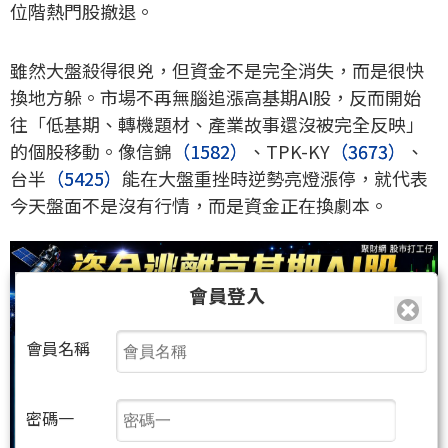
位階熱門股撤退。
雖然大盤殺得很兇，但資金不是完全消失，而是很快
換地方躲。市場不再無腦追漲高基期AI股，反而開始
往「低基期、轉機題材、產業故事還沒被完全反映」
的個股移動。像信錦
（1582）
、TPK-KY
（3673）
、
台半
（5425）
能在大盤重挫時逆勢亮燈漲停，就代表
今天盤面不是沒有行情，而是資金正在換劇本。
會員登入
會員名稱
密碼一