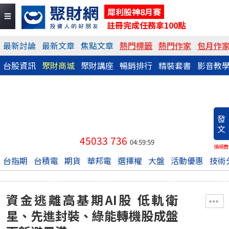
犀利股神8月賽
註冊完成任務拿100點
最新討論
最新文章
焦點文章
熱門標籤
熱門作家
包月作
台股資訊
聚財商城
聚財講座
暢銷排行
精裝套書
影音教
發
文
45033
736
04:59:59
換稿費
台指期
台積電
期貨
華邦電
選擇權
大盤
活動優惠
技術
資金逃離高基期AI股 低軌衛
星、先進封裝、綠能轉機股成盤