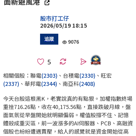
面新避風港
股市打工仔
2026/05/19 18:15
9076
0
相關個股：聯電
(2303)
、台積電
(2330)
、旺宏
(2337)
、華邦電
(2344)
、南亞科
(2408)
今天台股這根黑K，老實說真的有點狠。加權指數終場
重挫716.26點，收在40,175.56點，直接跌破月線，盤
面氣氛從早盤開始就明顯偏弱。權值股撐不住、記憶
體殺成重災區，前一波漲多的AI伺服器、PCB、高融資
個股也紛紛遭遇賣壓，給人的感覺就是資金開始從高