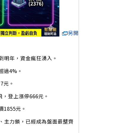
另開
到明年，資金瘋狂湧入。
超過4%。
7元。
，登上漲停666元。
1855元。
、主力鎖，已經成為盤面最整齊