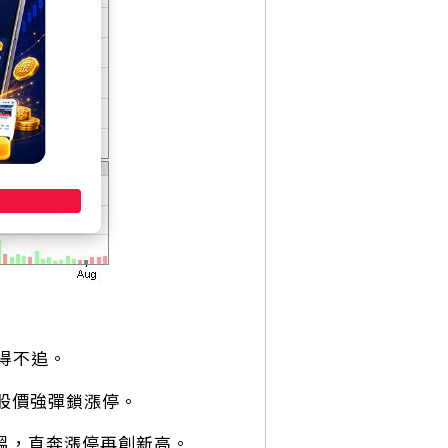
得不追。
股價強彈鎖漲停。
加溫，直奔漲停再創新高。