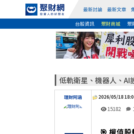
最新討論
最新文章
台股資訊
聚財商城
聚
低軌衛星、機器人、A
2026/05/18 18:0
理財阿涵
15182
🎯 權