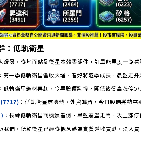
族群：低軌衛星
大爆發，從地面站到衛星本體零組件，訂單能見度一路看
：第一季低軌衛星營收大增，看好將逐季成長，晨盤走升
：低軌衛星題材再起，今早股價剽悍，開低後衝高漲停57.
Y
(7717)
：低軌衛星商機熱，外資轉買，今日股價逆勢高飛
1)
：長線低軌衛星商機續看俏，早盤震盪走高，攻上漲停價
訴我們，低軌衛星已經從概念轉為實質營收貢獻，法人買