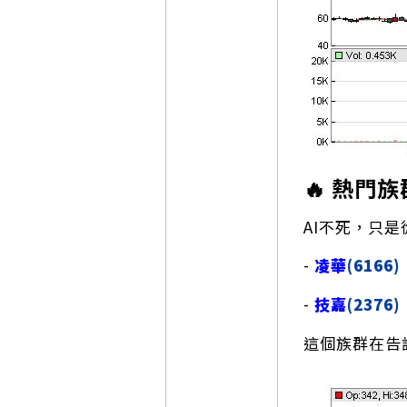
🔥 熱門族
AI不死，只
-
凌華
(6166)
-
技嘉
(2376)
這個族群在告