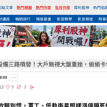
焦點文章
熱門標籤
熱門作家
包月作家
犀利股神
熱門追
財講座
暢銷排行
精裝套書
影音教學
影音頻道
時事
I設備三路噴發！大戶無視大盤重挫，偷偷卡
0:00
1
13
值股軟腳別慌，軍工、低軌衛星照樣漲停鎖