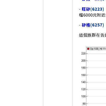
-
旺矽
(6223)
檔6000元附
-
矽格
(6257)
這個族群在告