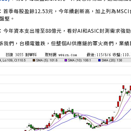
：首季每股盈餘12.53元，今年續創新高，加上列為MS
近盤堅。
：今年資本支出增至88億元，看好AI和ASIC封測需求
訴我們，台積電雖跌，但整個AI供應鏈的軍火商們，業績