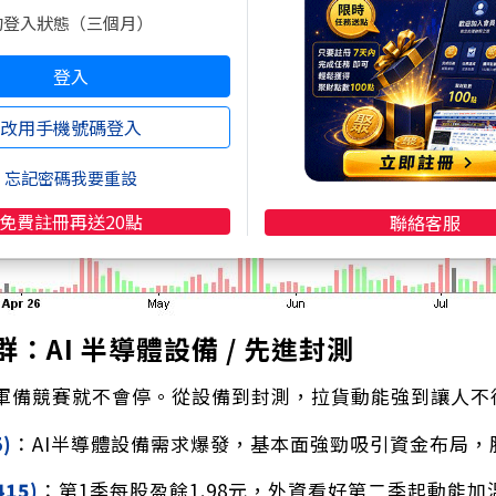
的登入狀態（三個月）
登入
改用手機號碼登入
忘記密碼我要重設
免費註冊再送20點
聯絡客服
群：AI 半導體設備 / 先進封測
，軍備競賽就不會停。從設備到封測，拉貨動能強到讓人不
5)
：AI半導體設備需求爆發，基本面強勁吸引資金布局，
415)
：第1季每股盈餘1.98元，外資看好第二季起動能