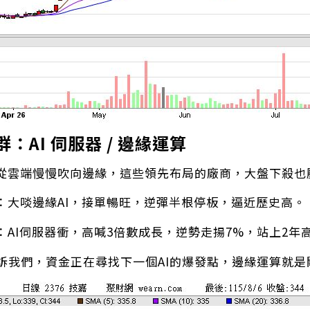
群：AI 伺服器 / 邊緣運算
是從雲端慢慢吹向邊緣，這些領先布局的廠商，大盤下殺也
：大啖邊緣AI，接單暢旺，逆彈半根停板，逼近歷史高。
：AI伺服器衝，高喊3倍數成長，逆勢走揚7%，站上2年
訴我們，資金正在尋找下一個AI的爆發點，邊緣運算就是