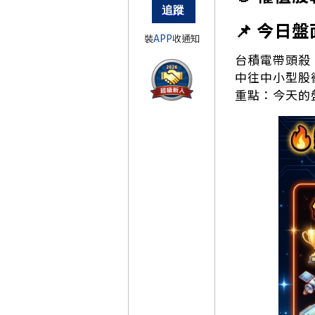
📌 今日盤
裝
APP
收通知
台積電帶頭殺
中往中小型股
重點：今天的