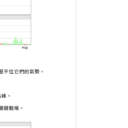
壓不住它們的氣勢。
高峰。
關鍵戰場。