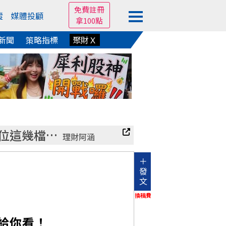
免費註冊
蹤
媒體投顧
拿100點
新聞
策略指標
聚財Ｘ
位這幾檔…
理財阿涵
＋
發
文
換稿費
死給你看！