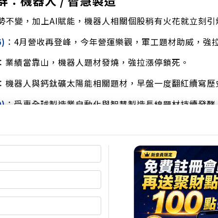
族群：機器人 / 智慧製造
勢不變，加上AI賦能，機器人相關個股稍有火花就立刻引
6)
：4月營收再登峰，今年營運樂觀，軍工題材助威，強
：業績當靠山，機器人題材發燒，強拉漲停鎖死。
：機器人與鈣鈦礦太陽能相關題材，早盤一度翻紅續寫歷史高
9)
：受惠全球製造業自動化與智慧製造長線題材持續發酵
訴我們，只要有基本面當靠山，機器人這三個字就是資金