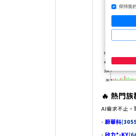
保持我
🔥 熱門族
AI需求不止
-
蔚華科
(305
-
矽力*-KY
(6