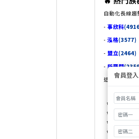
🔥 熱門
自動化長線趨
-
事欣科
(491
-
泓格
(3577)
-
盟立
(2464)
-
所羅門
(235
會員登入
這個族群在告