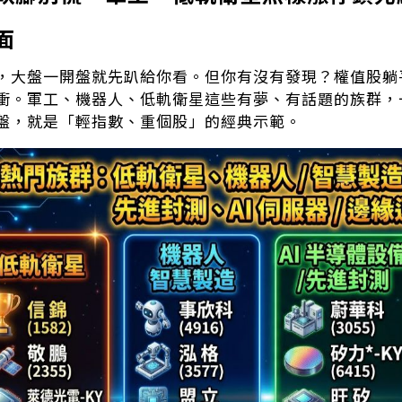
面
，大盤一開盤就先趴給你看。但你有沒有發現？權值股躺
衝。軍工、機器人、低軌衛星這些有夢、有話題的族群，
盤，就是「輕指數、重個股」的經典示範。