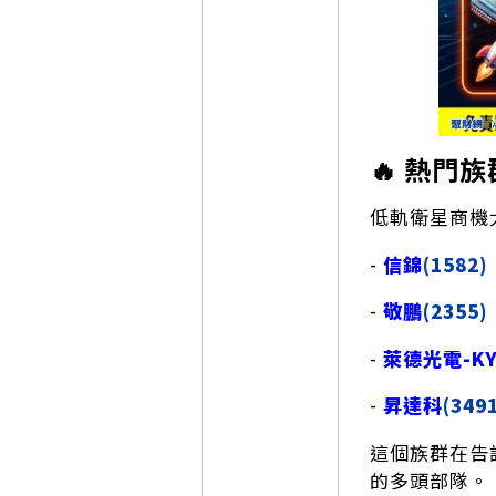
🔥 熱門
低軌衛星商機
-
信錦
(1582)
-
敬鵬
(2355)
-
萊德光電-K
-
昇達科
(349
這個族群在告
的多頭部隊。