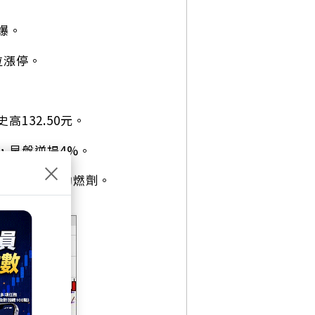
爆。
拉漲停。
132.50元。
，早盤逆揚4%。
×
點火的最佳助燃劑。