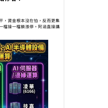
平，資金根本沒在怕，反而更集
一檔接一檔鎖漲停。阿涵直接講