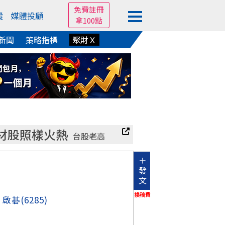
免費註冊
蹤
媒體投顧
拿100點
新聞
策略指標
聚財Ｘ
題材股照樣火熱
台股老高
＋
發
文
換稿費
、
啟碁
(6285)