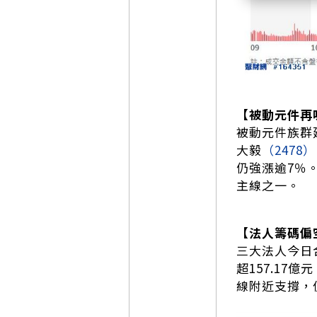
【被動元件再
被動元件族群
大毅
（2478）
仍強漲逾7％
主線之一。
【法人籌碼偏
三大法人今日合
超157.1
線附近支撐，