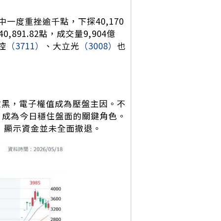
度重挫逾千點，下探40,170
91.82點，成交量9,904億
控
（3711）
、大立光
（3008）
也
收黑，電子權值成為壓盤主因。不
9％，成為今日穩住盤面的關鍵角色。
，顯示資金並未全面撤退。