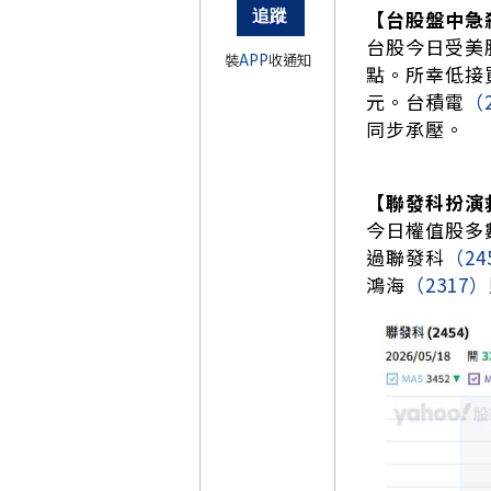
【台股盤中急
台股今日受美
裝
APP
收通知
點。所幸低接買
元。台積電
（
同步承壓。
【聯發科扮演
今日權值股多
過聯發科
（24
鴻海
（2317）