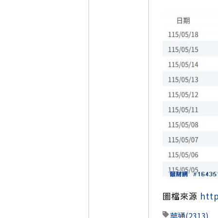
圖檔來源
htt
華通
(2313)