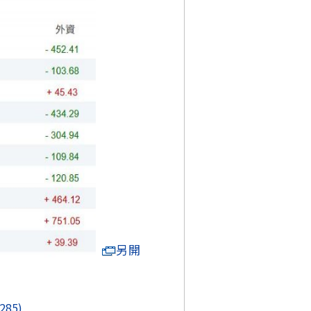
另開
285)