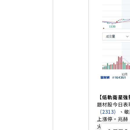
【低軌衛星強勢
題材股今日表
（2313）
、敬
上漲停。兆赫
火種。