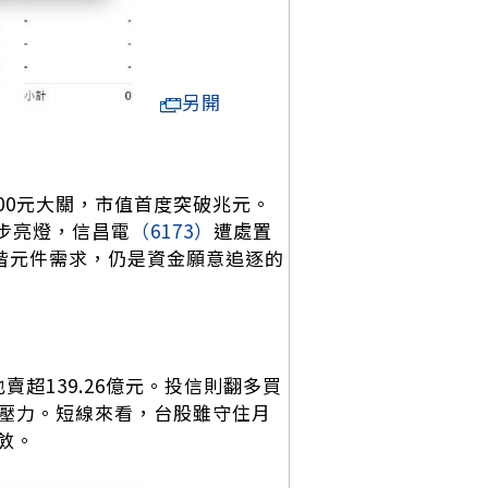
另開
500元大關，市值首度突破兆元。
步亮燈，信昌電
（6173）
遭處置
階元件需求，仍是資金願意追逐的
也賣超139.26億元。投信則翻多買
節壓力。短線來看，台股雖守住月
斂。