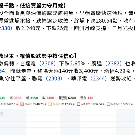
殺千點，低接買盤力守月線】
股全面收黑與油價通膨疑慮拖累，早盤賣壓快速湧現，盤中一
盤進場承接，跌幅逐步收斂，終場下跌280.54點，收在40,8
2330）
收2,240元、下跌25元，回測月線支撐，日月光投
救世主，權值股跌勢中撐住信心】
數偏弱，台達電
（2308）
下跌2.65％，廣達
（2382）
也
54）
開低走高，終場大漲140元收3,400元，漲幅4.2
則守住平盤，聯電
（2303）
、華邦電
（2344）
逆勢收紅