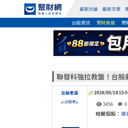
最新討論
最新文章
台股資訊
聚財商城
聚
聯發科強拉救盤！台股殺
2026/05/18 15:5
台股老高
3456
0
相關個股：
華