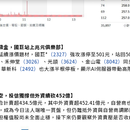
吸金，國巨站上兆元俱樂部】
延續漲價題材，國巨*
（2327）
強攻漲停至501元，站回
、禾伸堂
（3026）
、光頡
（3624）
、金山電
（8042）
同
。華新科
（2492）
也大漲半根停板，顯示AI伺服器帶動高
空，投信獨撐但外資續砍452億】
計賣超434.5億元，其中外資賣超452.41億元，自營商
7億元，成為今日法人端唯一買盤，但仍難抵外資與自營商調
但權值股尚未全面止穩，接下來仍要觀察外資賣壓是否收