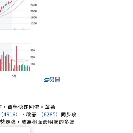
另開
下，買盤快速回流。華通
（4916）
、啟碁
（6285）
同步攻
勢走強，成為盤面最明顯的多頭