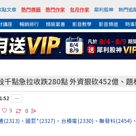
焦點文章
熱門標籤
熱門作家
包月作家
犀利股神
熱門追
財講座
暢銷排行
精裝套書
影音教學
影音頻道
時事
千點急拉收跌280點 外資狠砍452億、
1:52
0
通
(2313)
、
國巨*
(2327)
、
台積電
(2330)
、
聯發科
(2454)