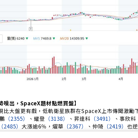
噴出，SpaceX題材點燃買盤】
現比大盤更有戲，低軌衛星族群在SpaceX上市傳聞激勵
鵬
（2355）
、耀登
（3138）
、昇達科
（3491）
、事欣科
（2485）
大漲逾6％，燿華
（2367）
、仲琦
（2419）
也逆