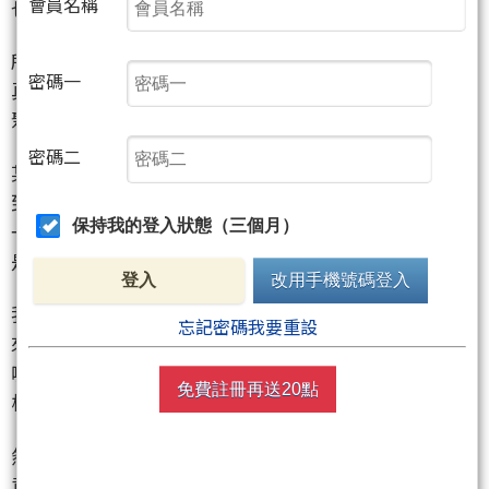
會員名稱
也不會在背後銃康！
所以，不用以小人之心度君子之腹，以為我來聚網的
密碼一
真正目的是要收會員，要收我早就收了，同樣，要收
聚幣也早就收聚幣，不會撐那麼多年還在裝！
密碼二
某人(想必你們都已知道是誰)，其實力不夠，難以吸引
到大家的目光，總是愛用跳針式攻擊或人身攻擊，我
保持我的登入狀態（三個月）
一直覺得很奇怪，我是得罪了你甚麼？你媽的勒，總
是要把我的文章原意扭曲掉，故意來挑釁。
登入
改用手機號碼登入
我寫文章，習慣性從頭慢慢地把看法寫下來，以便讓
忘記密碼我要重設
來看我文章的網友們有脈絡可循。在需要時也會告知
哪個關鍵點位要注意，譬如，「破了此點就會怎
免費註冊再送20點
樣」，要小心喔~~~
然而，此人從以前到現在，總是故意要扭曲我原文的
意思，比如，把我說的「破了此點會怎樣」故意扭曲