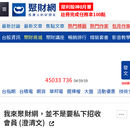
犀利股神8月賽
註冊完成任務拿100點
最新討論
最新文章
焦點文章
熱門標籤
熱門作家
包月作
台股資訊
聚財商城
聚財講座
暢銷排行
精裝套書
影音教
發
文
45033
736
04:59:59
換稿費
台指期
台積電
期貨
華邦電
選擇權
大盤
活動優惠
技術
我來聚財網，並不是要私下招收
會員 (澄清文)