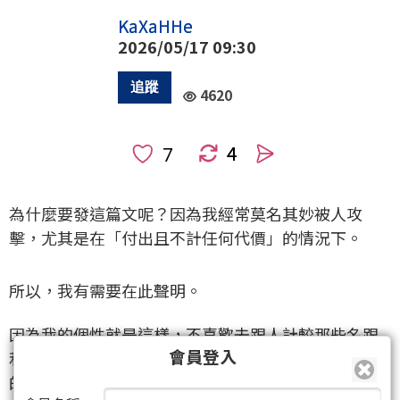
KaXaHHe
2026/05/17 09:30
4620
4
人
為什麼要發這篇文呢？因為我經常莫名其妙被人攻
擊，尤其是在「付出且不計任何代價」的情況下。
所以，我有需要在此聲明。
因為我的個性就是這樣，不喜歡去跟人計較那些名跟
會員登入
利，你愛名可以，名讓你去獨享；你愛利就拿去。我
的兄弟愛錢，我全部給，一毛錢都不要，給了之後，