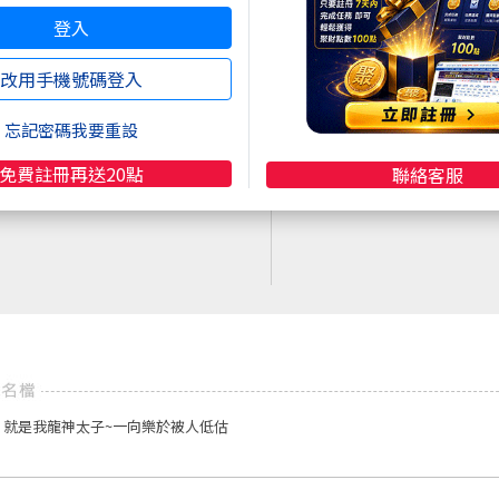
立即線上購買
登入
超商買真方便
註冊
再送聚財點數
20
點
改用手機號碼登入
快速購點
限定！點數加贈2%！
( 刷卡、Line Pay、Apple
忘記密碼我要重設
Pay、Google Pay )
免費註冊再送20點
聯絡客服
，就是我龍神太子~一向樂於被人低估