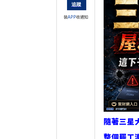
裝
APP
收通知
隨著三星
整個罷工