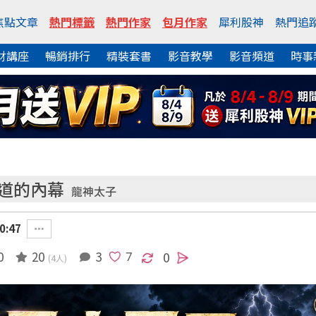
焦點文章
熱門標籤
熱門作家
包月作家
犀利股神
熱門追
財講座
暢銷排行
精裝套書
影音教學
影音頻道
時事
知道的內幕
龍神太子
0:47
0
20
3
0
(4人)