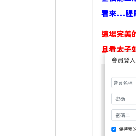
看來...
這場完美的
且看太子如
會員登入
保持我