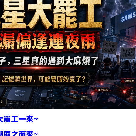
大罷工一來~
潮隨之而來~