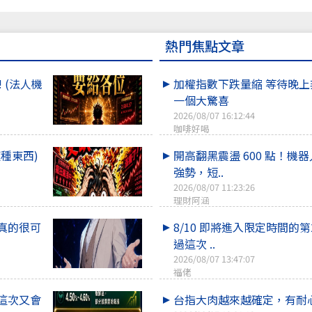
熱門焦點文章
 (法人機
加權指數下跌量縮 等待晚
一個大驚喜
2026/08/07 16:12:44
咖啡好喝
種東西)
開高翻黑震盪 600 點！機
強勢，短..
2026/08/07 11:23:26
理財阿涵
看真的很可
8/10 即將進入限定時間的第2
過這次 ..
2026/08/07 13:47:07
福佬
 這次又會
台指大肉越來越確定，有耐