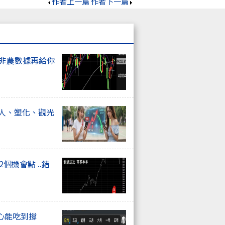
作者上一篇
作者下一篇
上非農數據再給你
器人、塑化、觀光
個機會點 ..錯
心能吃到撐