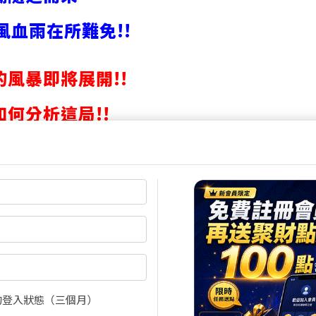
腥風血雨在所難免!!
風暴即將展開!!
何分析這局!!
尚有7張圖，2988字元(含語法)未完
購買龍神太子
《大東亞共榮圈2.0 台日同盟
會員即可免費閱讀
閱全文
買點數
的登入狀態（三個月）