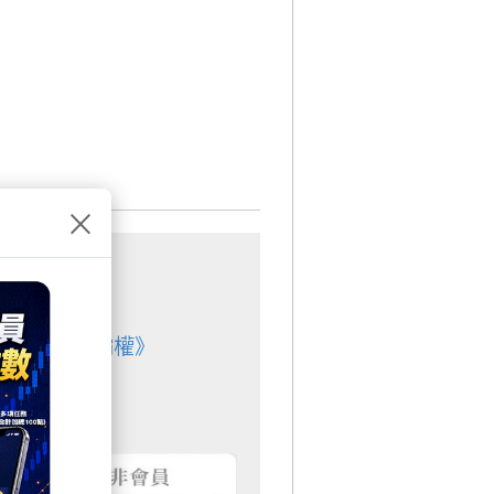
×
的 AI 硬體霸權》