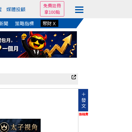
免費註冊
蹤
媒體投顧
拿100點
新聞
策略指標
聚財Ｘ
＋
發
文
換稿費