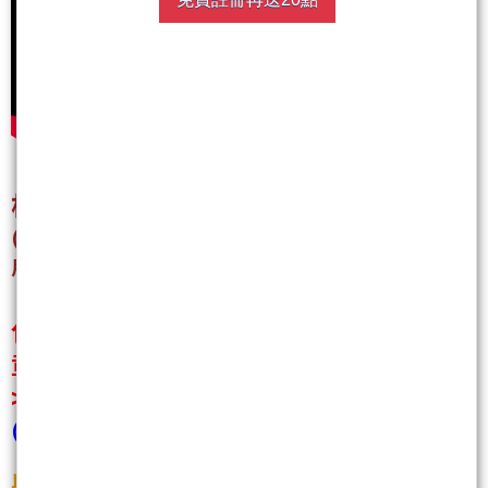
根根陪您在Youtube一起看盤~
(youtube直播裡的期指衝浪關鍵價對於當沖者非常實
用喔)
包月→按”愛心” →評分５分→回覆文
章。
>>>將回贈聚財點數２０點！
(請點一下「追蹤」，使其變成「追蹤中」)
以下文章內容需購買聚財點數才會顯示喔～