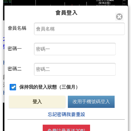
會員登入
會員名稱
2026/01/10請將這篇教學文熟記在心(本文僅需2點聚
幣)，
密碼一
【逆勢單要短進、短出、不凹單，必設停損】
https://www.wearn.com/bbs/t1216635.html
密碼二
請支持創作有價
沒帳號的可以點這連結註冊(聚財會送您10聚幣喔)~~
保持我的登入狀態（三個月）
https://wearn.tw/v/cjkMcz4N
登入
改用手機號碼登入
忘記密碼我要重設
免費註冊再送20點