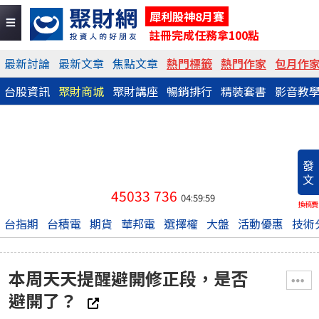
犀利股神8月賽
註冊完成任務拿100點
最新討論
最新文章
焦點文章
熱門標籤
熱門作家
包月作
台股資訊
聚財商城
聚財講座
暢銷排行
精裝套書
影音教
發
文
45033
736
04:59:59
換稿費
台指期
台積電
期貨
華邦電
選擇權
大盤
活動優惠
技術
本周天天提醒避開修正段，是否
避開了？