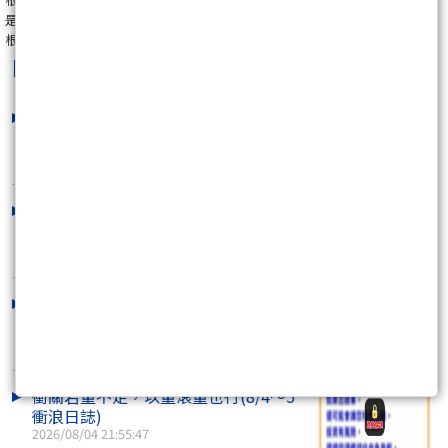
是一套能釣大魚的技巧。
根根的衝浪日誌
Logan羅根
最新文章
下週啟動第二階段反彈(8/7夜盤 衝浪日
誌)
2026/08/07 21:52:32
明日端看頸線是否有守(8/6～7衝浪日
誌)
2026/08/06 22:16:54
期現貨不同調，今日恐是假突破(8/5～
6衝浪日誌)
2026/08/05 22:20:50
衝關若量不足，以量滾量也行(8/4～5
衝浪日誌)
2026/08/04 21:55:47