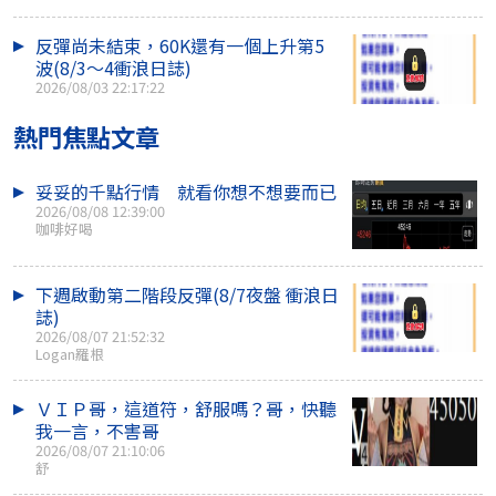
反彈尚未結束，60K還有一個上升第5
波(8/3～4衝浪日誌)
2026/08/03 22:17:22
熱門焦點文章
妥妥的千點行情 就看你想不想要而已
2026/08/08 12:39:00
咖啡好喝
下週啟動第二階段反彈(8/7夜盤 衝浪日
誌)
2026/08/07 21:52:32
Logan羅根
ＶＩＰ哥，這道符，舒服嗎？哥，快聽
我一言，不害哥
2026/08/07 21:10:06
舒