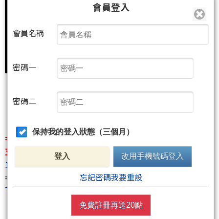
會員登入
會員名稱
密碼一
密碼二
保持我的登入狀態（三個月）
=====================================
支持請按:支持請按:
http://www.wearn.com/fans/?
登入
改用手機號碼登入
16975
========================
忘記密碼我要重設
The Answer 答案(限量精裝書)
免費註冊再送20點