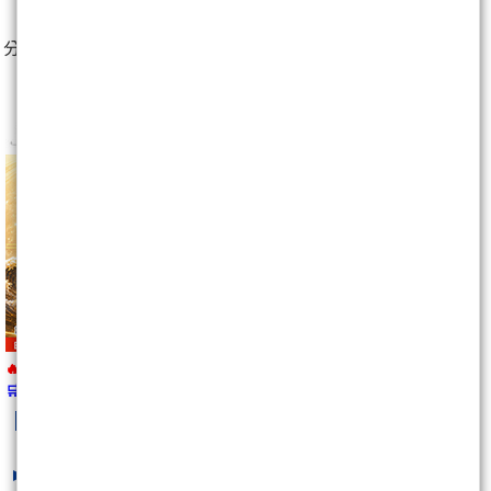
分享至：
🔥 報名即將截止
🛒
https://wearn.tw/m/10492
kobepenny
最新文章
沒人敢做多,條條大路通羅馬!