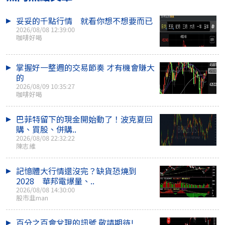
妥妥的千點行情 就看你想不想要而已
2026/08/08 12:39:00
咖啡好喝
掌握好一整週的交易節奏 才有機會賺大
的
2026/08/09 10:35:27
咖啡好喝
巴菲特留下的現金開始動了！波克夏回
購、買股、併購..
2026/08/08 22:32:22
陳志維
記憶體大行情還沒完？缺貨恐燒到
2028 華邦電爆量、..
2026/08/08 14:30:00
股市韭man
百分之百會兌現的訊號 敬請期待!