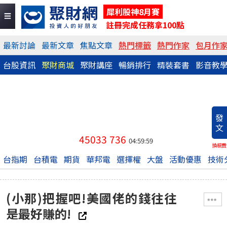
犀利股神8月賽
註冊完成任務拿100點
最新討論
最新文章
焦點文章
熱門標籤
熱門作家
包月作
台股資訊
聚財商城
聚財講座
暢銷排行
精裝套書
影音教
發
文
45033
736
04:59:59
換稿費
台指期
台積電
期貨
華邦電
選擇權
大盤
活動優惠
技術
(小那)把握吧!美國佬的錢往往
是最好賺的!