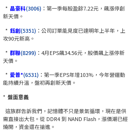
*
晶豪科
(3006)
：第一季每股盈餘7.22元，飆漲停創
新天價。
*
鈺創
(5351)
：公司訂單能見度已達明年上半年，上
攻90元新高。
*
群聯
(8299)
：4月EPS飆34.56元，股價飆上漲停新
天價。
*
愛普*
(6531)
：第一季EPS年增103%，今年營運動
能持續升溫，盤初再創新天價。
*
盤面意義
這族群告訴我們，記憶體不只是景氣循環，現在是供
需直接出大包。從 DDR4 到 NAND Flash，漲價潮已經
燒開，資金還在搶進。