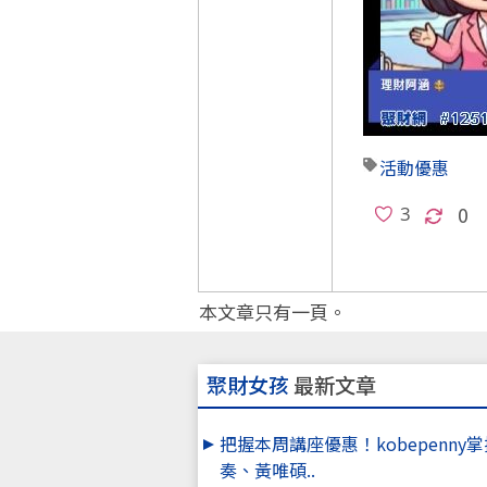
活動優惠
0
本文章只有一頁。
聚財女孩
最新文章
把握本周講座優惠！kobepenny
奏、黃唯碩..