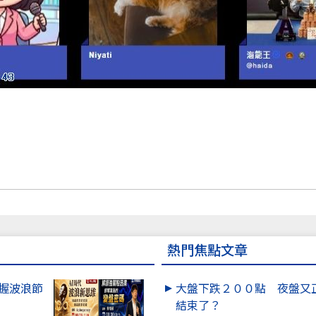
熱門焦點文章
掌握波浪節
大盤下跌２００點 夜盤又
結束了？