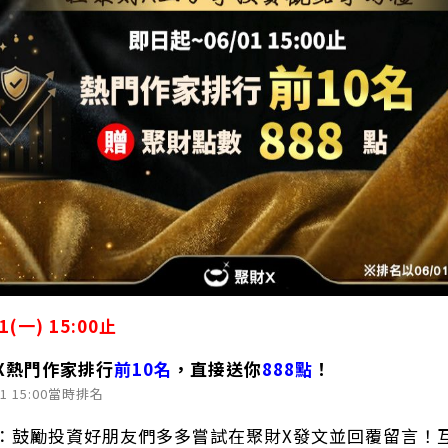
(一) 15:00止
X熱門作家排行
前10名
，直接送你
888點
！
1 15:00當時排名
訣：鼓勵投資好朋友們多多嘗試在聚財X發文並回覆留言！