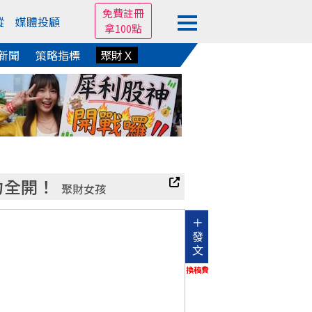
免費註冊
蹤
媒體投顧
拿100點
新聞
策略指標
聚財Ｘ
力全開！
聚財女孩
＋
發
文
換稿費