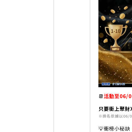
📆
活動至06/01
只要衝上聚財
※排名依據以06/0
💡衝榜小秘