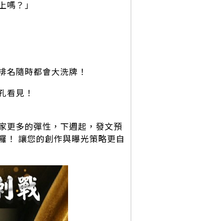
上嗎？」
排名隨時都會大洗牌！
孔看見！
家更多的彈性，下週起，發文預
囉！ 讓您的創作與曝光策略更自