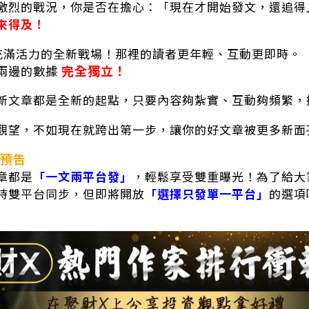
激烈的戰況，你是否在擔心：「現在才開始發文，還追得
來得及！
充滿活力的全新戰場！那裡的讀者更年輕、互動更即時。
完全獨立！
兩邊的數據
新文章都是全新的起點，只要內容夠紮實、互動夠頻繁，
觀望，不如現在就跨出第一步，讓你的好文章被更多新面
預告
章都是
「一文兩平台發」
，輕鬆享受雙重曝光！為了給大
持雙平台同步，但即將開放
「選擇只發單一平台」
的選項