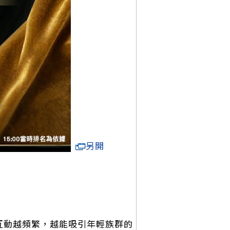
另開
互動越頻繁，越能吸引年輕族群的