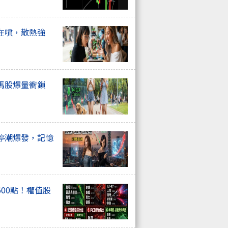
在噴，散熱強
馬股爆量衝鎖
停潮爆發，記憶
00點！權值股