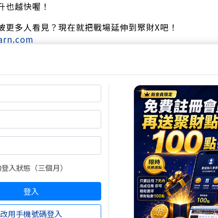
升也越快喔！
被更多人看見？現在就把戰場延伸到聚財X吧！
earn.com
作家排行
https://x.wearn.com/rank
的登入狀態（三個月）
登入
改用手機號碼登入