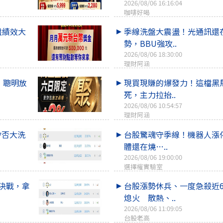
2026/08/06 16:16:04
咖啡好喝
盤績效大
季線洗盤大震盪！光通訊還
勢，BBU強攻..
2026/08/06 18:30:00
理財阿涵
，聰明放
現買現賺的爆發力！這檔黑
死，主力拉抬..
2026/08/06 10:54:57
理財阿涵
會否大洗
台股驚魂守季線！機器人漲
體還在燒…..
2026/08/06 19:00:00
選擇權實驗室
決戰，拿
台股漲勢休兵、一度急殺近6
熄火 散熱、..
2026/08/06 11:09:05
台股老高