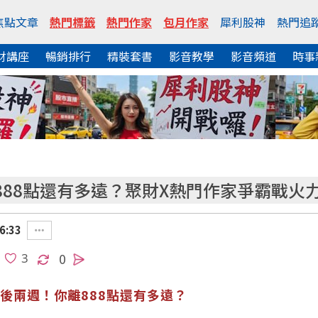
焦點文章
熱門標籤
熱門作家
包月作家
犀利股神
熱門追
財講座
暢銷排行
精裝套書
影音教學
影音頻道
時事
888點還有多遠？聚財X熱門作家爭霸戰火
6:33
0
後兩週！你離888點還有多遠？