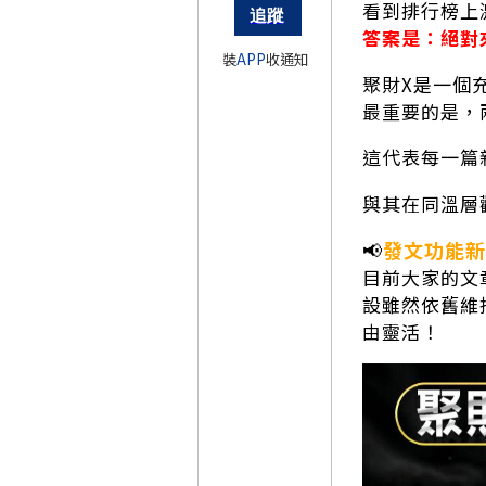
看到排行榜上
答案是：絕對
裝
APP
收通知
聚財X是一個
最重要的是，
這代表每一篇
與其在同溫層
📢
發文功能新
目前大家的文
設雖然依舊維
由靈活！