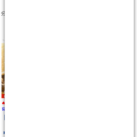
分享至：
🔥 報名即將截止
🛒
https://wearn.tw/m/10492
kobepenny
最新文章
(波段)8/7 誘x盤,喝了在上!