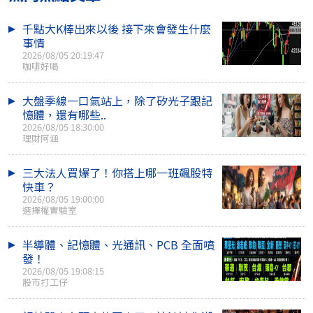
千點大K棒出來以後 接下來會發生什麼
事情
2026/08/05 20:19:47
咖啡好喝
大盤季線一口氣站上，除了矽光子跟記
憶體，還有哪些..
2026/08/05 18:30:00
理財阿涵
三大法人買爆了！你搭上哪一班飆股特
快車？
2026/08/05 19:00:00
選擇權實驗室
半導體、記憶體、光通訊、PCB 全面噴
發！
2026/08/05 19:08:15
股市打工仔