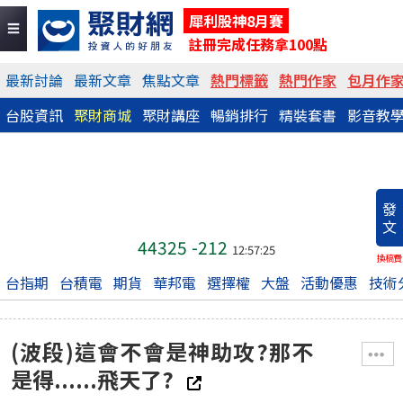
犀利股神8月賽
註冊完成任務拿100點
最新討論
最新文章
焦點文章
熱門標籤
熱門作家
包月作
台股資訊
聚財商城
聚財講座
暢銷排行
精裝套書
影音教
發
文
44325
-212
12:57:25
換稿費
台指期
台積電
期貨
華邦電
選擇權
大盤
活動優惠
技術
(波段)這會不會是神助攻?那不
是得......飛天了?