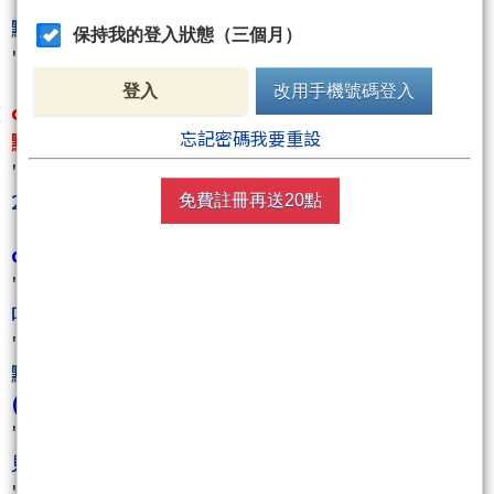
點以上大單到手紀念
""
保持我的登入狀態（三個月）
""
kobepenny年假開始~2/23開盤見！
""
登入
改用手機號碼登入
c.結果二月份,馬年一開始,才兩天,波段就賺快2000
忘記密碼我要重設
點......才兩天......
""
賺不完,真的賺不完,馬年才開始,僅僅兩天,波段狂尻
2000點!來共襄盛舉!
""
免費註冊再送20點
d.三月馬上來個7%下跌應應景!又是大賺耶!
""
預期的超過7%下跌,重倉出擊賺翻了!來共襄盛舉
吧!
""
""
這樣是不是三月期貨吃了3000+1500點?四月掛在高
點?
""
(3/24~4/19休假,家中小寶寶出生!)
""
休假公告(現在到 4/7)~~~第一季吃很飽,清明過後
見!
""
""
休假再延長一週,4/19見,繼續把今年第二季打下