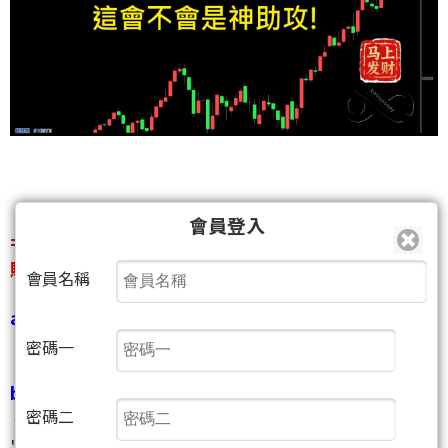
會員登入
=====================================
賺不完啊!真的賺不完!收銀機天天響!
會員名稱
a.繼2025被kobepenny尻爆賺翻之後.
""
2025交易總結~~~全面征服,記錄一破再破
""
密碼一
b.進入2026賺的比2025還猛!(一路馬年,馬上發財!)
密碼二
一月份先拿雙兩千點,然後提早休假過年.
""
元月紅包行情賺翻了~33000達陣~超2500+超2200