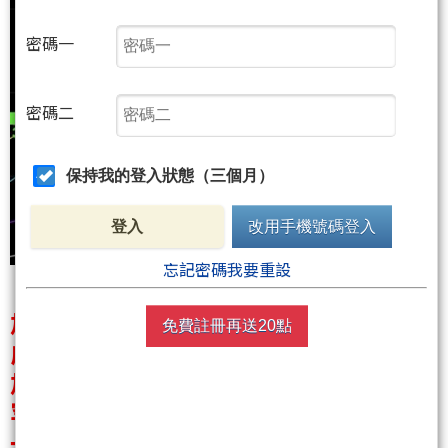
密碼一
密碼二
保持我的登入狀態（三個月）
登入
改用手機號碼登入
忘記密碼我要重設
加權指數上漲１０８點收４１８９８
免費註冊再送20點
成交量放大到１．３兆
加權漲、台指跌
罕見的形成逆價差
一場驚天地泣鬼神的下殺即將展開？