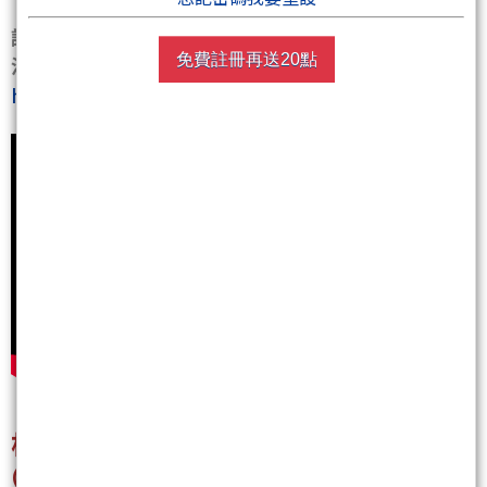
請支持創作有價
免費註冊再送20點
沒帳號的可以點這連結註冊(聚財會送您10聚幣喔)~~
https://wearn.tw/v/cjkMcz4N
根根陪您在Youtube一起看盤~
(youtube直播裡的期指衝浪關鍵價對於當沖者非常實