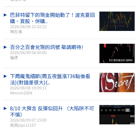
巴菲特留下的現金開始動了！波克夏回
購、買股、併購..
2026/08/08 22:32:22
陳志維
百分之百會兌現的訊號 敬請期待!
2026/08/09 06:00:00
福佬
下周魔鬼細節(周五夜盤漲736點後看
法)(對錯差很大)(..
2026/08/08 19:09:11
Winson2004
8/10 大預言 反彈似回升 （大陷阱不可
不慎）
2026/08/09 07:15:00
皮皮pipi12157