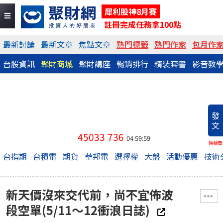
犀利股神8月賽
註冊完成任務拿100點
最新討論
最新文章
焦點文章
熱門標籤
熱門作家
包月作
台股資訊
聚財商城
聚財講座
暢銷排行
精裝套書
影音教
發
文
45033
736
04:59:59
換稿費
台指期
台積電
期貨
華邦電
選擇權
大盤
活動優惠
技術
新天價沒來交代前，尚不宜佈波
段空單(5/11～12衝浪日誌)