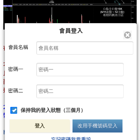
會員登入
會員名稱
在本周週報有說，
『日K雖然屢創新高，
不過MACD卻是在往0軸收斂(指標背離)，
密碼一
且台指與季線距離將近7000點(乖離過大)，
而KD也已不再過高，
這表示距離”力竭”已越來越近。』．．．
密碼二
2026/01/10請將這篇教學文熟記在心(本文僅需2點聚
保持我的登入狀態（三個月）
幣)，
【逆勢單要短進、短出、不凹單，必設停損】
登入
改用手機號碼登入
https://www.wearn.com/bbs/t1216635.html
忘記密碼我要重設