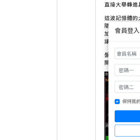
直接大舉轉進
這波記憶體的
隨著高容量記
會員登入
加上國際巨頭
讓供給吃緊的
盤面上最吸睛
開盤就一字鎖
保持我