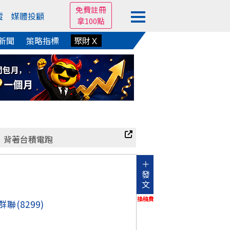
免費註冊
蹤
媒體投顧
拿100點
新聞
策略指標
聚財Ｘ
背著台積電跑
＋
發
文
換稿費
群聯
(8299)