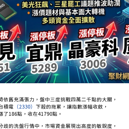
勢依舊充滿張力，盤中三度挑戰四萬二千點的大關，
台積電
（2330）
下殺的拖累，讓指數漲幅收斂，
了186點，收在41790點。
分歧的洗盤行情中，市場資金展現出高度的敏銳度，