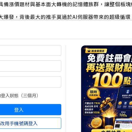
具備漲價題材與基本面大轉機的記憶體族群，讓整個板塊
大爆發，背後最大的推手莫過於AI伺服器帶來的超級循環
憶體需求急遽增加，
美光狂飆以及三星潛在的罷工議題發酵，
預期心理全面點燃。
的指標股群聯
（8299）
挾著獲利創高的底氣，
死在2670元的歷史新天價；
的登入狀態（三個月）
登入
改用手機號碼登入