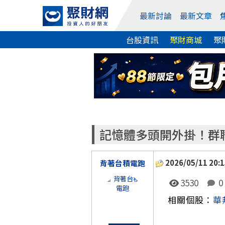
最新討論
最新文章
台股資訊
聚財商城
聚
記憶體多頭開外掛！群聯
2026/05/11 20:1
背著台積電跑
3530
0
相關個股：
華