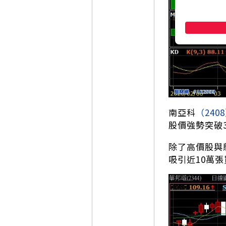
南亞科
（240
股價強勢突破3
除了高價股與
吸引近10萬張