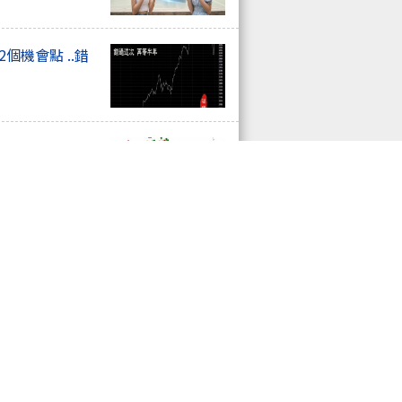
個機會點 ..錯
XXXX
.