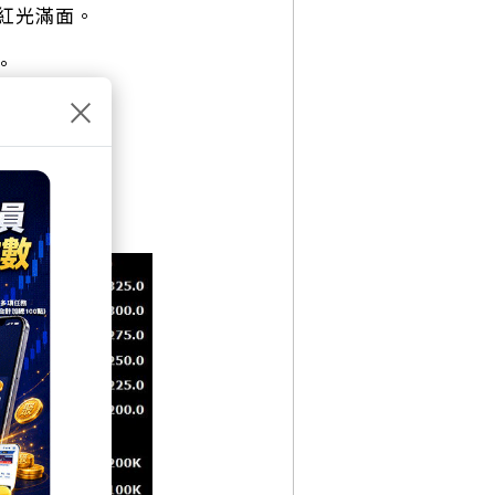
紅光滿面。
。
×