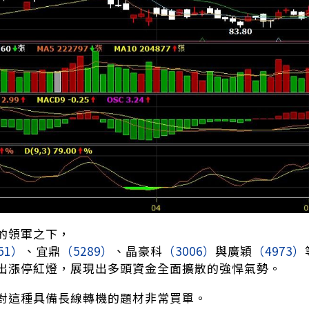
的領軍之下，
51）
、宜鼎
（5289）
、晶豪科
（3006）
與廣穎
（4973）
出漲停紅燈，展現出多頭資金全面擴散的強悍氣勢。
對這種具備長線轉機的題材非常買單。