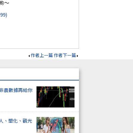
喲～
299)
作者上一篇
作者下一篇
上非農數據再給你
器人、塑化、觀光