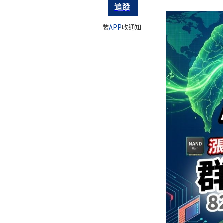
裝
APP
收通知