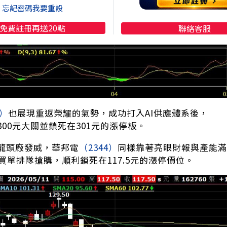
忘記密碼我要重設
免費註冊再送20點
聯絡客服
8）
也展現重返榮耀的氣勢，成功打入AI供應體系後，
00元大關並鎖死在301元的漲停板。
龍頭廠發威，華邦電
（2344）
同樣靠著亮眼財報與產能滿
買單排隊搶購，順利鎖死在117.5元的漲停價位。