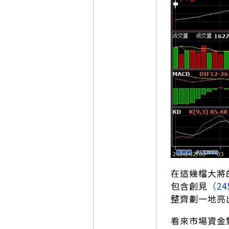
在這幾檔大將
包含創見
（24
整齊劃一地亮
看來市場資金