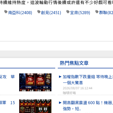
持續維持熱度，這波輪動行情後續或許還有不少好戲可看
南亞科
(2408)
創見
(2451)
宜鼎
(5289)
群聯
(8
熱門焦點文章
反攻 華
加權指數下跌量縮 等待晚
一個大驚喜
2026/08/07 16:12:44
咖啡好喝
領軍 15
開高翻黑震盪 600 點！機
強勢，短..