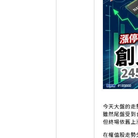
今天大盤的走
雖然尾盤受到
但終場依舊上漲
在權值股走勢