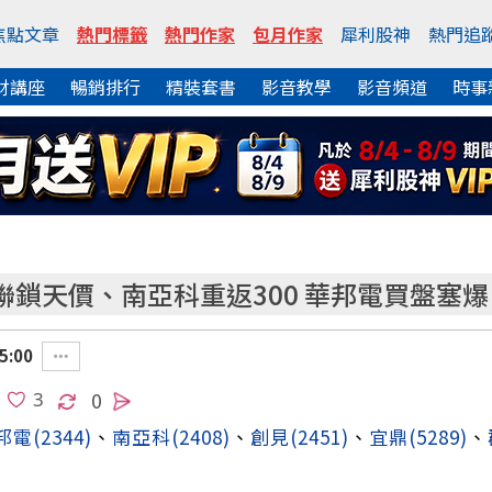
焦點文章
熱門標籤
熱門作家
包月作家
犀利股神
熱門追
財講座
暢銷排行
精裝套書
影音教學
影音頻道
時事
鎖天價、南亞科重返300 華邦電買盤塞爆
5:00
0
邦電
(2344)
、
南亞科
(2408)
、
創見
(2451)
、
宜鼎
(5289)
、