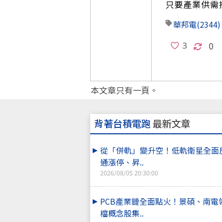
只要產業供需
華邦電
(2344)
0
本文章只有一頁。
背著台積電跑
最新文章
從「併軌」變升空！低軌衛星全面
通漲停、昇..
2026/08/05 20:30:00
PCB產業鏈全面點火！景碩、南電
檔概念股集..