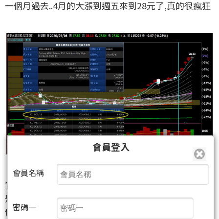
一個月過去..4月的大漲到週五來到28元了,真的很瘋狂
會員登入
會員名稱
它的規模到四月底近5000億,當它大漲時,我們可以知道
是一股很有力量的勢力
密碼一
他的成份股就有值得觀察的亮點