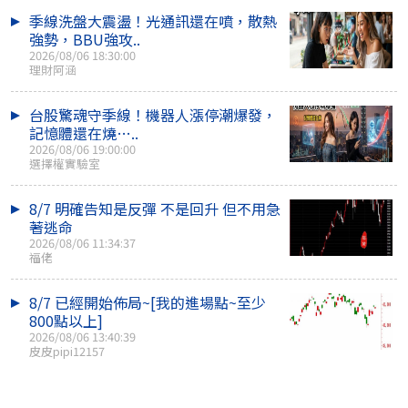
季線洗盤大震盪！光通訊還在噴，散熱
強勢，BBU強攻..
2026/08/06 18:30:00
理財阿涵
台股驚魂守季線！機器人漲停潮爆發，
記憶體還在燒…..
2026/08/06 19:00:00
選擇權實驗室
8/7 明確告知是反彈 不是回升 但不用急
著逃命
2026/08/06 11:34:37
福佬
8/7 已經開始佈局~[我的進場點~至少
800點以上]
2026/08/06 13:40:39
皮皮pipi12157