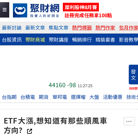
犀利股神8月賽
註冊完成任務拿100點
最新討論
最新文章
焦點文章
熱門標籤
熱門作家
包月作
台股資訊
聚財商城
聚財講座
暢銷排行
精裝套書
影音教
發
文
44160
-98
11:27:25
換稿費
台指期
台積電
期貨
華邦電
選擇權
大盤
活動優惠
技術
ETF大漲,想知道有那些順風車
方向?