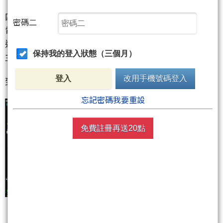
四月大漲到五月前二週,幾乎沒有回跌,是因為成份股聯
密碼二
電聯發科大漲造成00878大漲?
還是00878得到更多投資人的青睞更多的資金後,造成
保持我的登入狀態（三個月）
主要成份股聯電聯發科漲?
登入
改用手機號碼登入
到底是誰主動誰被動?
忘記密碼我要重設
免費註冊再送20點