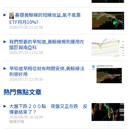
基礎黃鯨線的短線效益,能不能靠
ETF月月10%?
2026/07/26 21:32:58
我們想要的早知道,黃鯨線規則運用在
國巨與南亞科
2026/07/19 11:51:58
早知道早相信就有時間安排,黃鯨線法
則很好用
2026/07/17 12:39:30
熱門焦點文章
大盤下跌２００點 夜盤又正在跌 反
彈要結束了？
2026/08/06 16:16:04
咖啡好喝