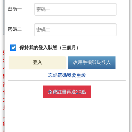
密碼一
密碼二
保持我的登入狀態（三個月）
如圖4/7（二）預測突破33500後果然大漲一波，所預
測的第一目標36495和第二目標38255以及第三目標
登入
改用手機號碼登入
40634皆已成功達陣，完全掌握本波多頭飆漲近八千
忘記密碼我要重設
點的漲幅，接下來多頭仍會繼續往前衝？還是應該居
高思危呢？最重要的關鍵價又在哪裡呢？目前空頭有
什麼機會和希望嗎？分析盤勢最重要的是要有所本，
免費註冊再送20點
才會有正確的方向。參透為何必能迎接任何~眼界決定
境界，格局決定結局，贏家的關鍵只在於自己知道別
人所不知道的，想提昇獲利就千萬不要省學費這種小
錢！以下就畫一張簡單明白的圖給大家看…希望能幫
大家掌握到未來的每段大行情，我幾乎每天都有發表