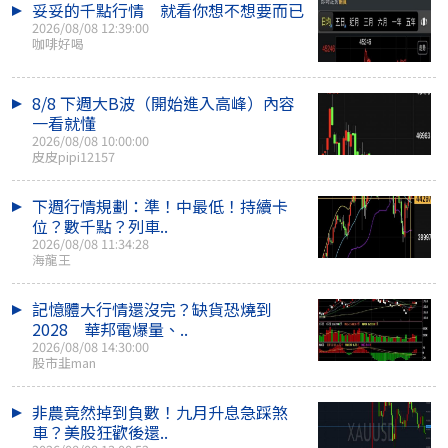
妥妥的千點行情 就看你想不想要而已
2026/08/08 12:39:00
咖啡好喝
8/8 下週大B波（開始進入高峰）內容
一看就懂
2026/08/08 10:00:00
皮皮pipi12157
下週行情規劃：準！中最低！持續卡
位？數千點？列車..
2026/08/08 11:34:28
海龍王
記憶體大行情還沒完？缺貨恐燒到
2028 華邦電爆量、..
2026/08/08 14:30:00
股市韭man
非農竟然掉到負數！九月升息急踩煞
車？美股狂歡後還..