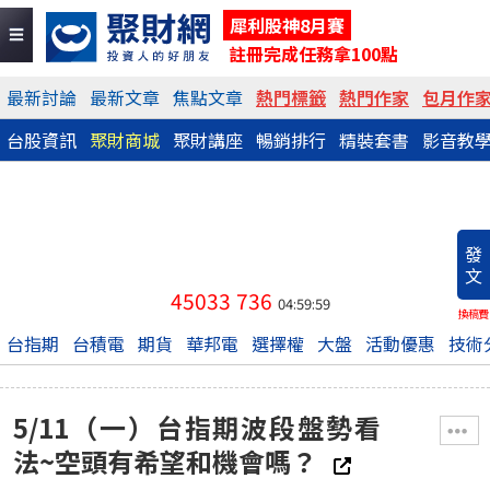
犀利股神8月賽
註冊完成任務拿100點
最新討論
最新文章
焦點文章
熱門標籤
熱門作家
包月作
台股資訊
聚財商城
聚財講座
暢銷排行
精裝套書
影音教
發
文
45033
736
04:59:59
換稿費
台指期
台積電
期貨
華邦電
選擇權
大盤
活動優惠
技術
5/11（一）台指期波段盤勢看
法~空頭有希望和機會嗎？