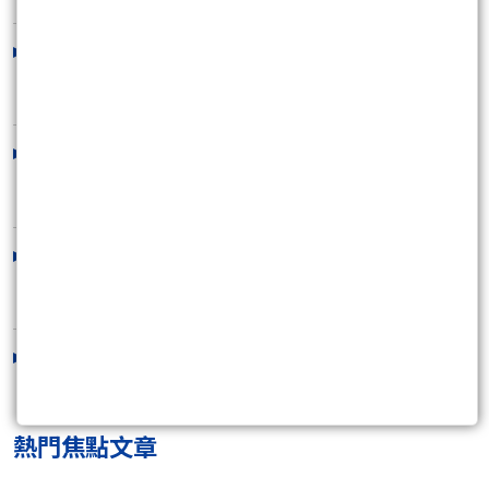
8/6（四）多頭轉折！
2026/08/05 18:34:16
8/5（三）明天有多頭轉折的機會！
2026/08/04 20:42:07
8/4（二）季線攻不過是警訊！
2026/08/03 21:57:42
8/3（一）強彈是多頭或空頭的機會？
2026/07/31 22:13:08
熱門焦點文章