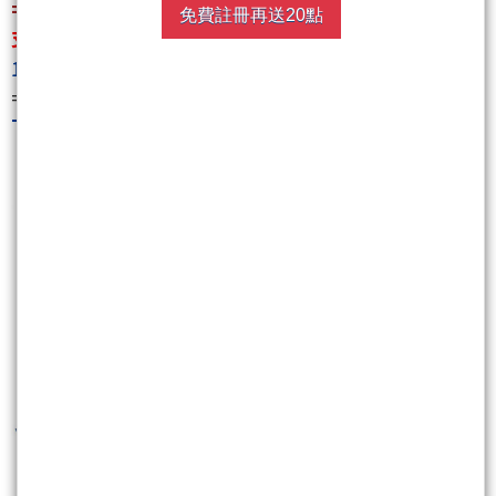
=====================================
免費註冊再送20點
支持請按:支持請按:
http://www.wearn.com/fans/?
16975
========================
The Answer 答案(限量精裝書)