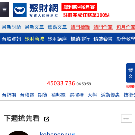
犀利股神8月賽
註冊完成任務拿100點
最新討論
最新文章
焦點文章
熱門標籤
熱門作家
包月作
台股資訊
聚財商城
聚財講座
暢銷排行
精裝套書
影音教
發
文
45033
736
04:59:59
換稿費
台指期
台積電
期貨
華邦電
選擇權
大盤
活動優惠
技術
下週搶先看
kobepenny