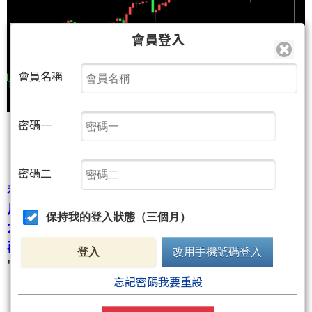
會員登入
會員名稱
密碼一
密碼二
看看今年大單吃得有多爽?(到目前為止才過了四個
月,kobepenny休假也多,就吃了這麼多!)
保持我的登入狀態（三個月）
2000點以上的單子有超過10筆了嗎?
再加上一堆超級倍數!
登入
改用手機號碼登入
""
看看今年大單吃得有多爽?
""
忘記密碼我要重設