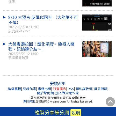
福佬
8/10 大預言 反彈似回升 （大陷阱不可
不慎）
2026/08/09 07:15:00
皮皮pipi12157
大盤震盪拉回！塑化噴發，機器人續
強，記憶體分歧…..
2026/08/09 12:15:00
選擇權實驗室
安裝APP
論壇舊檔
|
認證作家
|
書籍出版
|
刊登廣告
|
RSS
|
隱私權政策
|
常見問題
|
關於聚財網
|
加入聚財網作家
著作權及責任歸作者所有 資訊數據僅供參考
聚財資訊
版權所有© wearn.com All Rights Reserved.
複製分享賺分潤
說明