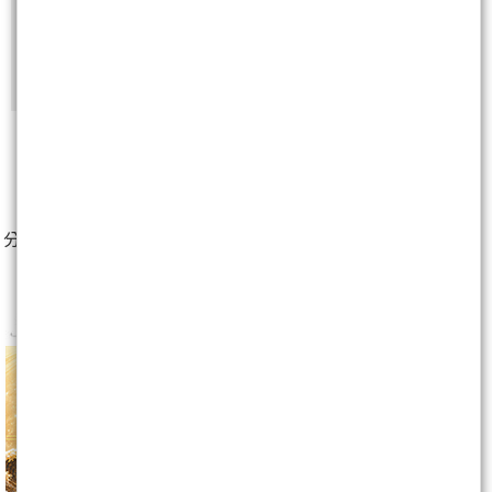
非會員
免費註冊再送聚財點數
20
點
1
人
分享至：