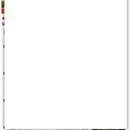
🔥 報名即將截止
🛒
https://wearn.tw/m/10492
kobepenny
最新文章
沒人敢做多,條條大路通羅馬!
2026/08/08 16:59:58
下週搶先看~可以賺多遠?
2026/08/08 13:48:36
不要再拿過去的思維來操作現在的市
場,否則很容易被..
2026/08/07 14:57:21
(當沖)8/7pm~8/10am 支撐壓力策略圖