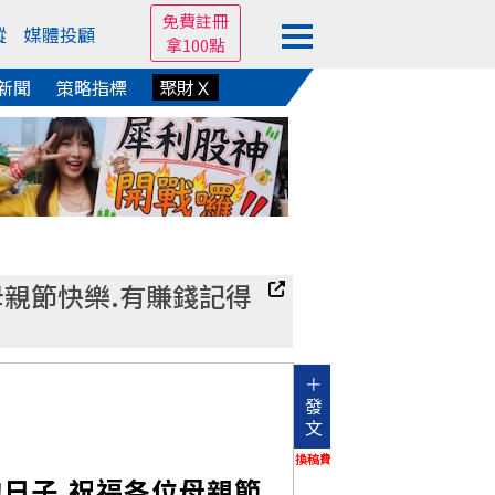
免費註冊
蹤
媒體投顧
拿100點
新聞
策略指標
聚財Ｘ
各位母親節快樂.有賺錢記得
＋
發
文
換稿費
母親的日子.祝福各位母親節