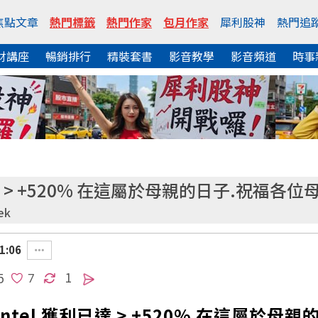
焦點文章
熱門標籤
熱門作家
包月作家
犀利股神
熱門追
財講座
暢銷排行
精裝套書
影音教學
影音頻道
時事
利已達 > +520% 在這屬於母親的日子.祝福
ek
1:06
1
5
 Intel 獲利已達 > +520% 在這屬於