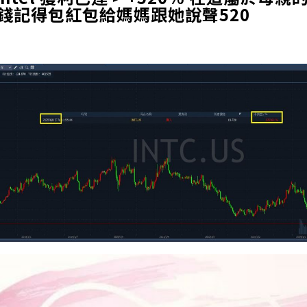
賺錢記得包紅包給媽媽跟她說聲520