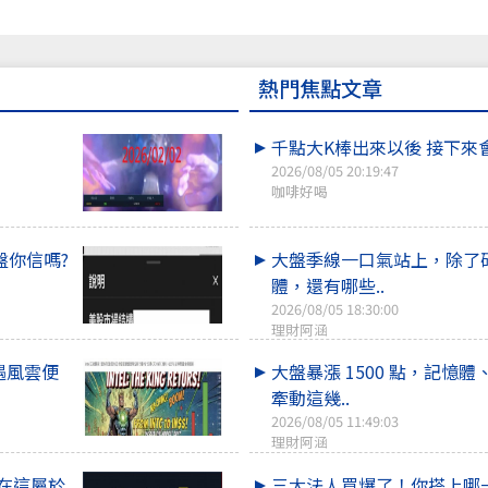
熱門焦點文章
千點大K棒出來以後 接下來
2026/08/05 20:19:47
咖啡好喝
盤你信嗎?
大盤季線一口氣站上，除了
體，還有哪些..
2026/08/05 18:30:00
理財阿涵
一遇風雲便
大盤暴漲 1500 點，記憶體
牽動這幾..
2026/08/05 11:49:03
理財阿涵
% 在這屬於
三大法人買爆了！你搭上哪