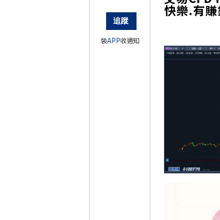
快樂.有
裝
APP
收通知