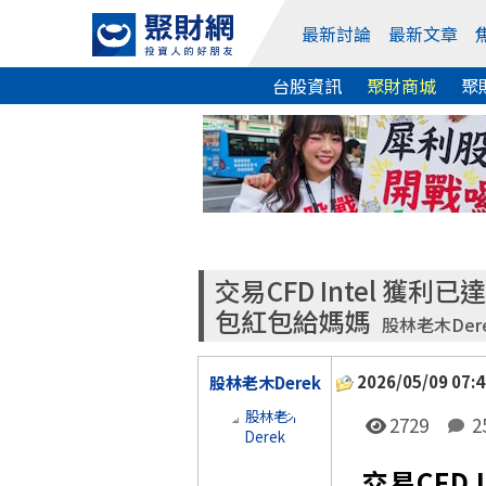
最新討論
最新文章
台股資訊
聚財商城
聚
交易CFD Intel 獲
包紅包給媽媽
股林老木Der
2026/05/09 07:4
股林老木Derek
2729
2
交易CFD