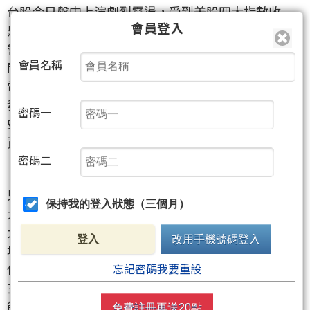
台股今日盤中上演劇烈震盪，受到美股四大指數收
會員登入
黑、費半重挫，以及美伊在荷姆茲海峽衝突再起影
響，早盤氣氛明顯轉趨保守。加權指數以41,886.03點
會員名稱
開出後，一度下殺逾200點至41,691.58點，權王台積
電
（2330）
也一度跌破2,300元關卡。不過盤中靠著聯
發科
（2454）
強勢翻紅，股價最高衝上3,670元再創歷
密碼一
史新高，帶動指數一度重新站回42,000點，顯示多頭
資金仍未完全退場，只是高檔震盪幅度明顯放大。
密碼二
只是這波翻紅並沒有撐太久，10點過後賣壓快速擴
保持我的登入狀態（三個月）
大，台股從平盤附近震盪一路急殺，盤中跌幅一度擴
大超過800點，不僅跌破41,200點，也失守5日線。市
登入
改用手機號碼登入
場也開始留意，台股雖然中期多頭格局尚未被破壞，
但短線自4月初約3萬2一路漲到4萬2，累計漲幅已接近
忘記密碼我要重設
三成，指數與季線、年線乖離都偏高，加上市場融資
餘額已達4827億元，槓桿水位升高，行情一旦遇到國
免費註冊再送20點