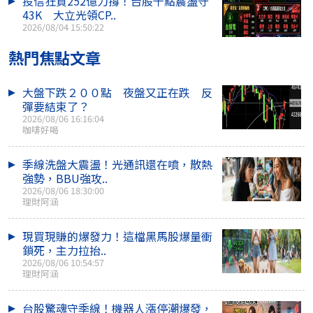
投信狂買252億力撐！台股千點震盪守
43K 大立光領CP..
2026/08/04 15:50:22
熱門焦點文章
大盤下跌２００點 夜盤又正在跌 反
彈要結束了？
2026/08/06 16:16:04
咖啡好喝
季線洗盤大震盪！光通訊還在噴，散熱
強勢，BBU強攻..
2026/08/06 18:30:00
理財阿涵
現買現賺的爆發力！這檔黑馬股爆量衝
鎖死，主力拉抬..
2026/08/06 10:54:57
理財阿涵
台股驚魂守季線！機器人漲停潮爆發，