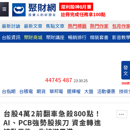
犀利股神8月賽
註冊完成任務拿100點
最新討論
最新文章
焦點文章
熱門標籤
熱門作家
包月作
台股資訊
聚財商城
聚財講座
暢銷排行
精裝套書
影音教
發
文
44745
487
23:30:25
換稿費
台指期
台積電
期貨
華邦電
選擇權
大盤
活動優惠
技術
台股4萬2前翻車急殺800點！
AI、PCB強勢股挨刀 資金轉進