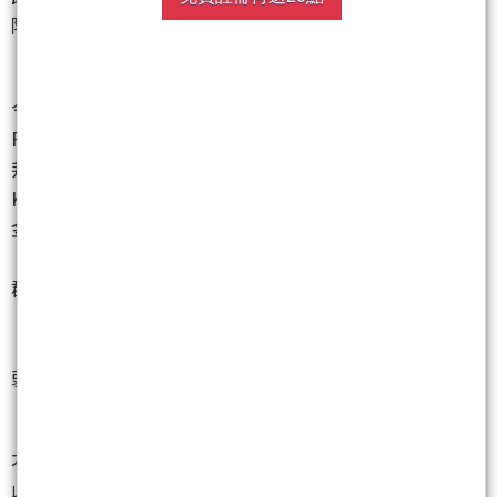
際變數或獲利了結賣壓，就容易出現放大版震盪。
今日盤面最明顯的壓力，集中在前波漲幅較大的AI、
PCB、ABF載板、封測與電子材料族群。AI網通指標智
邦
（2345）
盤中重挫跌停，封測與CPO概念股訊芯-
KY
（6451）
也摔至跌停，ABF載板股南電
（8046）
、
金像電
（2368）
同步遭賣壓追殺，電子材料股光洋科
（1785）
、測試股欣銓
（3264）
也亮綠燈。記憶體族
群同樣遭遇獲利了結，旺宏
（2337）
、南亞科
（2408）
、華邦電
（2344）
盤中跌幅擴大，群聯
（8299）
、力積電
（6770）
、威剛
（3260）
也明顯走
弱，顯示資金正在對高位階題材股進行重新定價。
不過盤面並非全面熄火，資金開始往相對抗跌或具營
收題材的族群移動。被動元件成為逆勢亮點，國巨